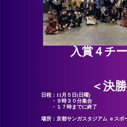
入賞４チー
＜決勝
日程：11月５日(日曜)
・９時３０分集合
・１７時までに終了
場所：京都サンガスタジアム ｅスポ