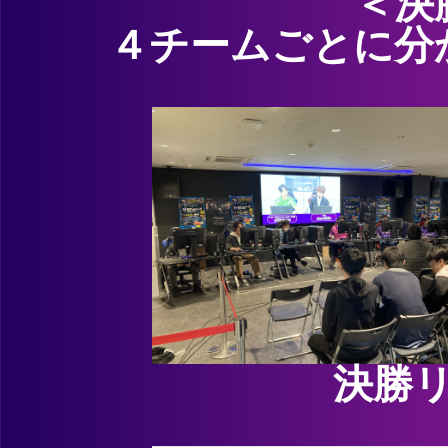
＜決
４チームごとに分
決勝