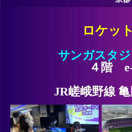
ロケッ
サンガスタジア
４階 e-S
JR嵯峨野線 