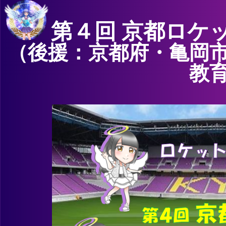
第４回 京都ロケ
（後援：京都府・亀岡
教