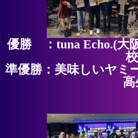
優勝 ：tuna Echo
校
準優勝：美味しいヤミー
高