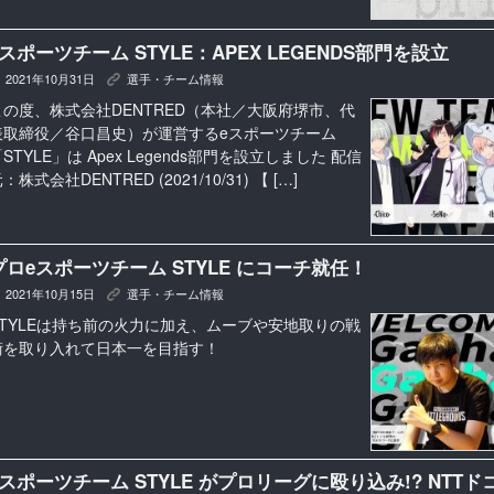
eスポーツチーム STYLE：APEX LEGENDS部門を設立
2021年10月31日
選手・チーム情報
K
この度、株式会社DENTRED（本社／大阪府堺市、代
表取締役／谷口昌史）が運営するeスポーツチーム
STYLE」は Apex Legends部門を設立しました 配信
：株式会社DENTRED (2021/10/31) 【 […]
プロeスポーツチーム STYLE にコーチ就任！
2021年10月15日
選手・チーム情報
K
STYLEは持ち前の火力に加え、ムーブや安地取りの戦
術を取り入れて日本一を目指す！
eスポーツチーム STYLE がプロリーグに殴り込み!? NTTド