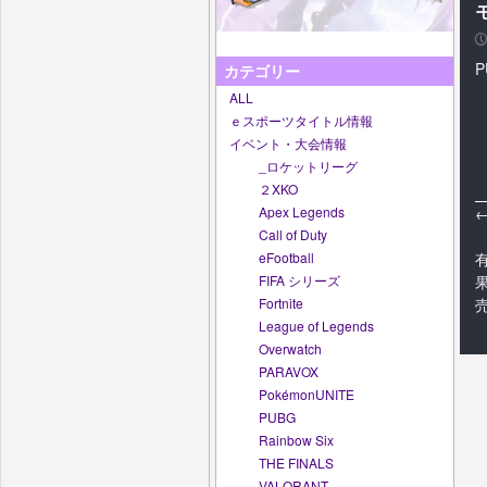
P
カテゴリー
ALL
ｅスポーツタイトル情報
イベント・大会情報
_ロケットリーグ
２XKO
Apex Legends
Call of Duty
eFootball
FIFA シリーズ
Fortnite
League of Legends
Overwatch
PARAVOX
PokémonUNITE
PUBG
Rainbow Six
THE FINALS
VALORANT