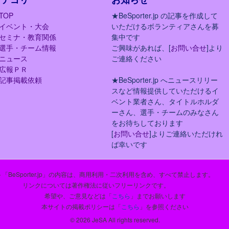
TOP
★BeSporter.jp の記事を作成して
イベント・大会
いただけるボランティアさんを募
セミナ・教育関係
集中です
選手・チーム情報
ご興味があれば、[
お問い合せ
]より
ニュース
ご連絡ください
広報ＰＲ
記事掲載依頼
★BeSporter.jp へニュースリリー
スなど情報提供していただけるイ
ベント業者さん、タイトルホルダ
ーさん、選手・チームのみなさん
をお待ちしております
[
お問い合せ
]よりご連絡いただけれ
ば幸いです
「BeSporter.jp」の内容は、商用利用・二次利用を含め、すべて禁止します。
リンクについては著作権法に従いフリーリンクです。
希望や、ご意見などは「
こちら
」までお願いします
本サイトの掲載ポリシーは「
こちら
」を参照ください
© 2026 JeSA All rights reserved.