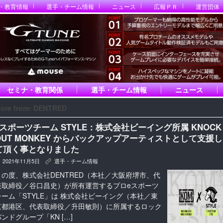
・教育情報
選手・チーム情報
ニュース
広報ＰＲ
運営団体
セミナ・教育関係
選手・チーム情報
ニュース
ore from: DENTRED
eスポーツチーム STYLE：株式会社ビーイング所属 KNOCK
OUT MONKEY からバックアップアーティストとして支援し
て頂く事となりました
2021年11月5日
選手・チーム情報
K
この度、株式会社DENTRED（本社／大阪府堺市、代
表取締役／谷口昌史）が所有運営するプロeスポーツ
チーム「STYLE」は 株式会社ビーイング（本社／東
京都港区、代表取締役／升田敏則）に所属するロック
バンドグループ「KN […]