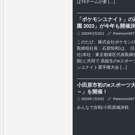
は16チームが参 […]
「ポケモンユナイト」の
園 2023」が今年も開催
2023年2月22日
PokémonUNIT
P
K
このたび、株式会社ポケモン(
取締役社長：石原恒和)は、 
社(本社：東京都港区代表取締
顕)と共同で 高校生のeスポ
ンユナイト選手権大会 […]
小田原市初のeスポーツ大
～」を開催！
2023年1月20日
PokémonUNIT
P
K
みんなで合戦/小田原城決戦