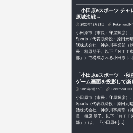
「小田原eスポーツ チャレ
原城決戦～
2023年12月21日
PokémonUNI
P
K
小田原市（市長：守屋輝彦）、 
Sports（代表取締役：原田
話株式会社 神奈川事業部（
長：相原朋子、以下「ＮＴＴ
部」）で構成される小田原 […
「小田原eスポーツ -秋
ゲーム画面を投影して楽
2023年9月15日
PokémonUNIT
P
K
小田原市（市長：守屋輝彦）、 
Sports（代表取締役：原田
話株式会社 神奈川事業部（
員 相原 朋子、以下「ＮＴＴ
部」）は、 『小田原e […]