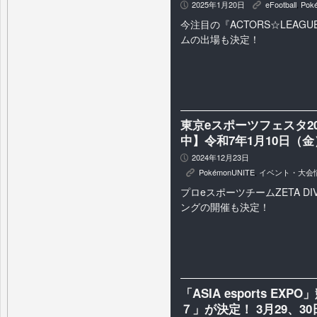
2025年1月20日
eFootball
,
Pok
P
K
今注目の『ACTORS☆LEAGUE
ムの出場も決定！
東京eスポーツフェスタ2
中】令和7年1月10日（
2024年12月23日
P
PokémonUNITE
,
イベント・大会
K
プロeスポーツチームZETA DI
ングの開催も決定！
「ASIA esports 
７」が決定！ 3月29、30