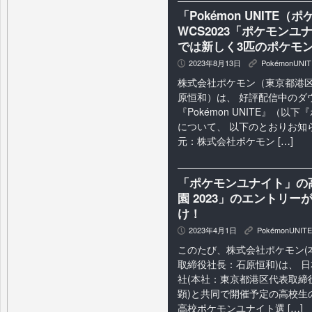
「Pokémon UNIT
WCS2023「ポケモン
では新しく3匹のポケモ
2023年8月13日
PokémonUNIT
P
K
株式会社ポケモン（東京都港
原恒和）は、 好評配信中のダ
『Pokémon UNITE』（
について、 以下のとおりお知
元：株式会社ポケモン […]
「ポケモンユナイト」の
園 2023」のエントリ
け！
2023年4月1日
PokémonUNITE
P
K
このたび、株式会社ポケモン(
取締役社長：石原恒和)は、 
社(本社：東京都港区代表取締
顕)と共同で開催予定の高校生
高校ポケモンユナイト選 […]