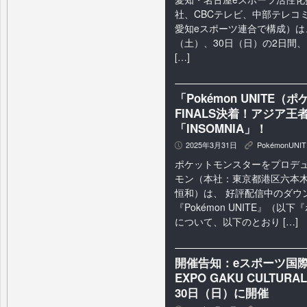
社、CBCテレビ、中部テレコミュ
愛知eスポーツ連合で構成）は、 
（土）、30日（日）の2日間、 Aic
[…]
「Pokémon UNITE（
FINALS決着！アジア
「INSOMNIA」！
2025年3月31日
PokémonUNIT
P
K
ポケットモンスターをプロデ
モン（本社：東京都港区六本⽊
恒和）は、 好評配信中のダウ
『Pokémon UNITE』（
について、以下のとおり […]
開催告知：eスポーツ国際交流
EXPO GAKU CULTUR
30日（日）に開催