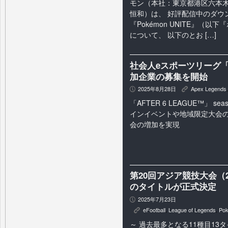
モン（本社：東京都港区六本⽊
恒和）は、 好評配信中のダウ
『Pokémon UNITE』（
について、 以下のとお […]
社会人eスポーツリーグ「AFT
加企業の募集を開始
2025年8月28日
Apex Legends
P
K
「AFTER 6 LEAGUE™」 s
インイベントや地域限定大会
会の増加を実現
第20回アジア競技大会（
のタイトルが正式決定
2025年7月23日
P
eFootball
,
League of Legends
,
Po
K
～ 過去最多となる11種目13