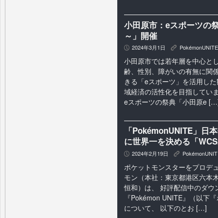
小田原市：eスポーツの祭
～」開催
2024年3月1日
PokémonUNITE
P
K
小田原市では若年層を中心とし
齢、性別、障がいの有無に関
きる「eスポーツ」を活用した
域経済の活性化を目指していま
eスポーツの祭典「小田原e […
「PokémonUNITE
に世界一を決める「WCS
2024年2月19日
PokémonUNIT
P
K
ポケットモンスターをプロデ
モン（本社：東京都港区六本⽊
恒和）は、 好評配信中のダウ
『Pokémon UNITE』（
について、 以下のとお […]