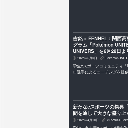
吉銘 × FENNEL：関
グラム「Pokémon UNITE 
UNIVERS」を6月28日
2025年6月5日
PokémonUNITE
P
K
学生eスポーツコミュニティ「U
ロ選手によるコーチングを提
新たなeスポーツの祭典「ASI
間を通して大きな盛り上
2025年4月10日
eFootball
,
Pok
P
K
愛知・名古屋eスポーツ活性化