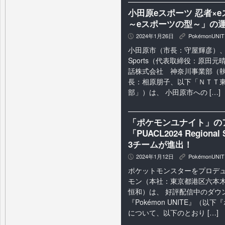
小田原eスポーツ 忍者×
～eスポーツの型～」の
2024年1月26日
PokémonUNIT
P
K
小田原市（市長：守屋輝彦）、 
Sports（代表取締役：原田
話株式会社 神奈川事業部（
長：相原朋子、以下「ＮＴＴ
部」）は、 小田原市への […]
「ポケモンユナイト」の
「PUACL2024 Regio
3チームが進出！
2024年1月12日
PokémonUNIT
P
K
ポケットモンスターをプロデ
モン（本社：東京都港区六本⽊
恒和）は、 好評配信中のダウ
『Pokémon UNITE』（
について、以下のとおり […]