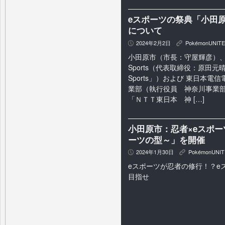
eスポーツの祭典「小田原
について
2024年2月2日
PokémonUNITE
P
K
小田原市（市長：守屋輝彦）、 
Sports（代表取締役：原田元晴
Sports」）および 東日本
業部（執行役員 神奈川事業
「ＮＴＴ東日本 神 […]
小田原市：忍者×eスポ
ーツの型～」を開催
2024年1月30日
PokémonUNIT
P
K
eスポーツが忍者の修行！？e
目指せ