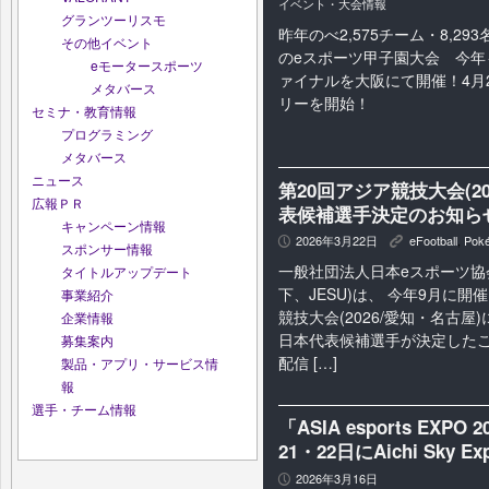
イベント・大会情報
グランツーリスモ
昨年のべ2,575チーム・8,2
その他イベント
のeスポーツ甲子園大会 今年
eモータースポーツ
ァイナルを大阪にて開催！4月2
メタバース
リーを開始！
セミナ・教育情報
プログラミング
メタバース
ニュース
第20回アジア競技大会(2
広報ＰＲ
表候補選手決定のお知ら
キャンペーン情報
2026年3月22日
eFootball
,
Pok
P
K
スポンサー情報
一般社団法人日本eスポーツ協
タイトルアップデート
下、JESU)は、 今年9月に開
事業紹介
競技大会(2026/愛知・名古屋)
企業情報
日本代表候補選手が決定した
募集案内
配信 […]
製品・アプリ・サービス情
報
選手・チーム情報
「ASIA esports EX
21・22日にAichi Sky 
2026年3月16日
P