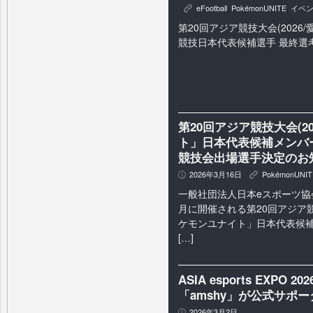
eFootball
,
PokémonUNITE
,
イベ
K
第20回アジア競技大会(2026/
競技日本代表候補選手 最終選
第20回アジア競技大会(2
ト」日本代表候補メンバ
競技会出場選手決定のお
2026年3月16日
PokémonUNIT
P
K
一般社団法人日本eスポーツ協会
月に開催される第20回アジア競
ケモンユナイト」日本代表候
[…]
ASIA esports EXPO
「amshy」が公式サポ
2026年3月2日
P