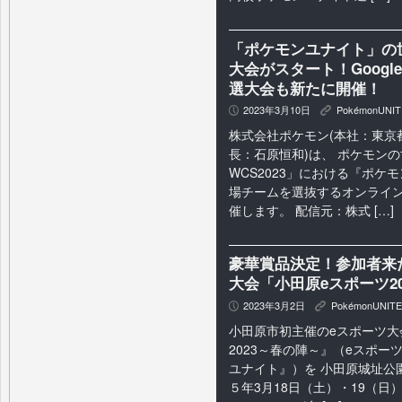
「ポケモンユナイト」の世
大会がスタート！Google 
選大会も新たに開催！
2023年3月10日
PokémonUNIT
P
K
株式会社ポケモン(本社：東京
長：石原恒和)は、 ポケモン
WCS2023」における『ポケ
場チームを選抜するオンライン
催します。 配信元：株式 […]
豪華賞品決定！参加者来
大会「小田原eスポーツ2
2023年3月2日
PokémonUNITE
P
K
小田原市初主催のeスポーツ大
2023～春の陣～』（eスポー
ユナイト』）を 小田原城址公
５年3月18日（土）・19（日