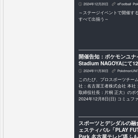
2024年12月20日
eFootball
,
Po
P
K
～ステージイベントで開催す
すべて出揃う～
開催告知：ポケモンユナイト
Stadium NAGOYAにて1
2024年11月30日
PokémonUNI
P
K
このたび、プロスポーツチーム
社：名古屋王者株式会社 本社
取締役社長：片桐 正大）のポ
2024年12月8日(日) コミュファ eS
スポーツとデシダルの融
ェスティバル「PLAY FUTUR
Park 名古屋テレビ塔ふ