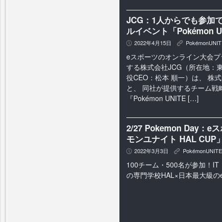
JCG：1人からでも参加
ルイベント「Pokémon UN
2022年4月15日
PokémonUNIT
P
K
eスポーツのオンライン大会プ
する株式会社JCG（所在地：
役CEO：松本 順一）は、 株
と、 同社が提供するチーム戦
『Pokémon UNITE […]
2/27 Pokemon Da
モンユナイト HAL CU
2022年3月3日
PokémonUNITE
P
K
100チーム・500名が参加！
の専門学校HAL×日本最大級の