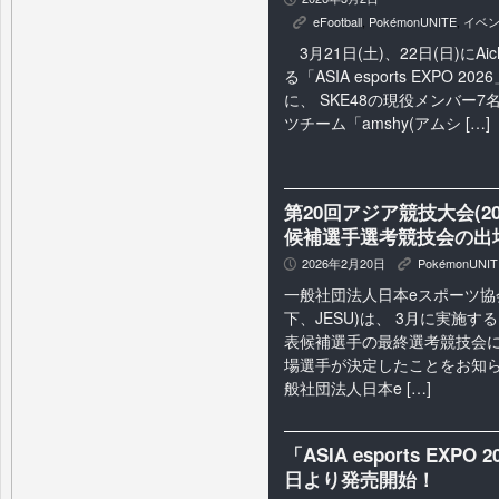
eFootball
,
PokémonUNITE
,
イベ
K
3月21日(土)、22日(日)にAich
る「ASIA esports EXPO 
に、 SKE48の現役メンバー
ツチーム「amshy(アムシ […]
第20回アジア競技大会(2
候補選手選考競技会の出
2026年2月20日
PokémonUNIT
P
K
一般社団法人日本eスポーツ協
下、JESU)は、 3月に実施
表候補選手の最終選考競技会に
場選手が決定したことをお知ら
般社団法人日本e […]
「ASIA esports EX
日より発売開始！