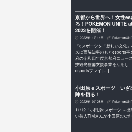
京都から世界へ！女性es
る！POKEMON UNITE 
2023を開催！
2022年11月14日
PokémonUNI
P
K
『eスポーツを「新しい文化」
ズに西脇知事のもとesport
府の令和四年度京都府ニュース
技観光整備支援事業を活用し、
esportsプレイ […]
小田原ｅスポーツ いざ
陣を切る！
2022年10月26日
PokémonUNI
P
K
11/12「小田原eスポーツ 
い芸人TIMさんが小田原eス