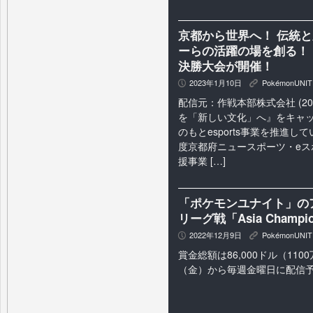
京都から世界へ！ 伝統と歴
ーらの活躍の場を創る！ POK
決勝大会が開催！
2023年1月10日
PokémonUNIT
P
K
配信元：作戦本部株式会社 (2023
を「新しい文化」へ』をキャ
のもとesports事業を推進
度京都府ニュースポーツ・eス
援事業 […]
「ポケモンユナイト」の
リーグ戦「Asia Champio
2022年12月9日
PokémonUNIT
P
K
賞金総額は86,000ドル（110
（金）から毎週金曜日に配信