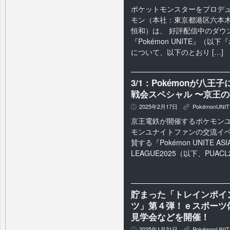
ポケットモンスターをプロデ
モン（本社：東京都港区六本⽊
恒和）は、 好評配信中のダウ
『Pokémon UNITE』（
について、以下のとおり […]
3/1：Pokémonが八
戦会スペシャル 〜京王
2025年2月17日
PokémonUNIT
P
K
京王電鉄が開催するポケモン
モンユナイトファンの交流イベ
賛する『Pokémon UNITE ASI
LEAGUE2025（以下、PUACL
貯まった「トレインポイ
ツ」第４弾！ｅスポーツ
見学会などを開催！
2025年1月31日
PokémonUNIT
P
K