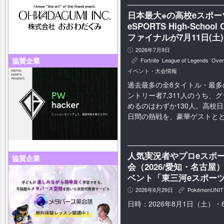
日本最大※の高校eスポーツの祭
eSPORTS High-Schoo
ファイナルが7月11日(土
2026年7月9日
P
協賛企業
Fortnite
,
League of Legends
,
Over
K
イベント・大会情報
過去最多の全8タイトル・最多
ントリー者7,311人のうち、
めるのはわずか130人。高校
日間の熱戦を、豪華ゲストと
人気実況者やプロeスポ
協賛企業
会（2026/愛知・名古
ベント「東三河eスポーツ
2026年6月29日
PokémonUNIT
P
K
日時：2026年8月1日（土）・