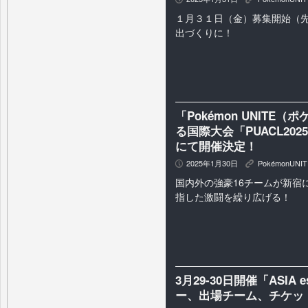
１月３１日（金）募集開始（
出づくりに！
「Pokémon UNIT
る国際大会「PUACL2025
にて開催決定！
2025年1月30日
PokémonUNIT
P
K
国内外の強豪16チームが新宿
指した激闘を繰り広げる！
3月29-30日開催「ASIA 
ー、出場チーム、チケッ