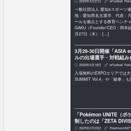
2025年3月27日
eFootball
,
Pok
P
K
一般社団法人 愛知eスポーツ連
地：愛知県名古屋市、代表：片
ールを拠点とする教育ベンチ
GAKU（Founder/CEO：岡
月27日（木）- […]
3月29-30日開催「ASIA
ルの出場選手・対戦組み
2025年3月18日
eFootball
,
Pok
P
K
入場無料のEXPOエリアでは大
SUMMIT Vol.4」や「鯱拳」
「Pokémon UNIT
制したのは「ZETA DIVI
2025年2月23日
PokémonUNIT
P
K