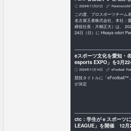
2024年11月21日
PokémonUNI
P
K
この度、プロスポーツチーム名
名古屋王者株式会社、本社：
締役社長：片桐正大）は、 202
24日（日）に Hisaya odori 
eスポーツ文化を愛知・名
esports EXPO」を3月2
2024年11月14日
eFootball
,
Po
P
K
競技タイトルに「eFootball™」
が決定
ctc：学生がｅスポーツに
LEAGUE」を開催 12月