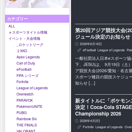
カテゴリー
ALL
第20回アジア競技大会(2
ｅスポーツタイトル情報
ジュール決定のお知らせ
イベント・大会情報
2026年6月16日
_ロケットリーグ
P
eFootball
,
League of Legends
,
Po
２XKO
K
Apex Legends
一般社団法人日本eスポーツ協
Call of Duty
下、JESU)は、 9月19日（
eFootball
ア競技大会(2026/愛知・名古
FIFA シリーズ
スポーツ種目の競技スケジュ
Fortnite
知らせ […]
League of Legends
Overwatch
新タイトルに「ポケモン
PARAVOX
決定！Coca-Cola STAGE:
PokémonUNITE
Championship 2026
PUBG
Rainbow Six
2026年4月2日
P
THE FINALS
Fortnite
,
League of Legends
,
Over
K
VALORANT