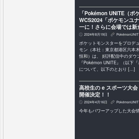
「Pokémon UNIT
WCS2024「ポケモン
一に！さらに会場では新
2024年8月19日
PokémonUNIT
P
K
ポケットモンスターをプロデ
モン（本社：東京都港区六本⽊
恒和）は、 好評配信中のダウ
『Pokémon UNITE』（
について、以下のとおり […]
高校生の e スポーツ大
開催決定！！
2024年4月16日
PokémonUNIT
P
K
今年もパワーアップした大会