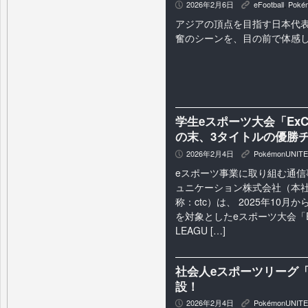
2026年2月6日
eFootball
,
Poké
P
K
アジアの頂点を目指す日本代
奮のシーンを、目の前で体感
学生eスポーツ大会「ExCRO
の末、3タイトルの優勝
2026年2月4日
PokémonUNITE
P
K
eスポーツ事業に取り組む通信
ュニケーション株式会社（本
称：ctc）は、 2025年10月
を対象としたeスポーツ大会「ExC
LEAGU […]
社会人eスポーツリーグ「AF
設！
2026年2月4日
PokémonUNITE
P
K