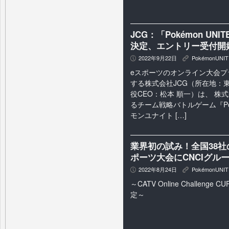
JCG：「Pokémon UNITE
決定、エントリー受付開
2022年9月22日
PokémonUNIT
P
K
eスポーツのオンライン大会プ
する株式会社JCG（所在地：
役CEO：松本 順一）は、 株
るチーム戦略バトルゲーム『Pok
モンユナイト […]
業界初の試み！全国38
ポーツ大会にCNCIグル
2022年8月24日
PokémonUNIT
P
K
～CATV Online Challeng
定～