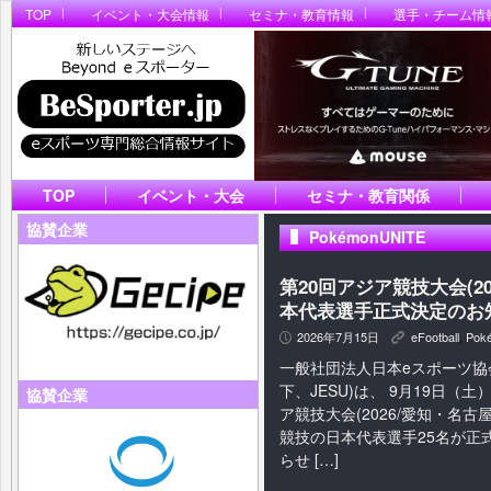
TOP
イベント・大会情報
セミナ・教育情報
選手・チーム情
TOP
イベント・大会
セミナ・教育関係
協賛企業
PokémonUNITE
第20回アジア競技大会(2
本代表選手正式決定のお
2026年7月15日
eFootball
,
Pok
P
K
一般社団法人日本eスポーツ協
下、JESU)は、 9月19日（
協賛企業
ア競技大会(2026/愛知・名古
競技の日本代表選手25名が正
らせ […]