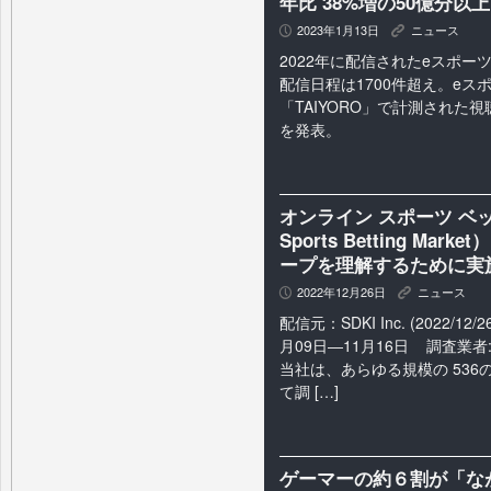
年比 38%増の50億分以
2023年1月13日
ニュース
P
K
2022年に配信されたeスポー
配信日程は1700件超え。eス
「TAIYORO」で計測された
を発表。
オンライン スポーツ ベッ
Sports Betting M
ープを理解するために実
2022年12月26日
ニュース
P
K
配信元：SDKI Inc. (2022/12/
月09日―11月16日 調査業者: S
当社は、あらゆる規模の 53
て調 […]
ゲーマーの約６割が「な