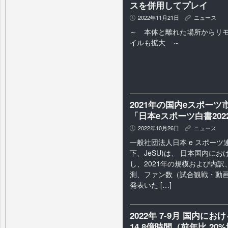
スを併用してプレイ
2022年11月21日
ニュース
P
K
～ 本体と離れた場所からリ
イルも拡大 ～
2021年の国内eスポーツ
「日本eスポーツ白書20
2022年10月26日
ニュース
P
K
一般社団法人日本 e スポーツ
下、JeSU)は、 日本国内に
し、2021年の規模および内訳、
測、ファン数（試合観戦・動
発表いた […]
2022年 7-9月 国内
14.8億時間（前年比 2