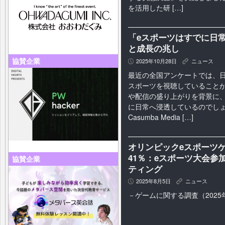
を活用した研 […]
「eスポーツはすでに日
と成長の兆し
協賛企業
2025年10月28日
ニュース
P
K
最近の全国アンケートでは、日
スポーツを視聴していることが
や配信の盛り上がりを背景に、
に日常へ浸透しているのでしょ
Casumba Media […]
オリンピックeスポーツ
41％：eスポーツ大会
協賛企業
ティング
2025年8月5日
ニュース
P
K
－ゲームに関する調査（2025