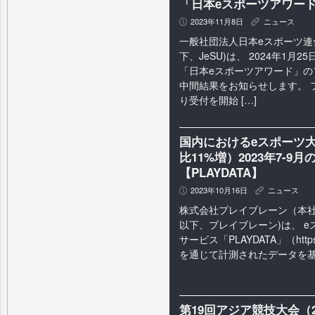
「日本eスポーツアワー
2023年11月8日
ニュース
P
K
一般社団法人日本eスポーツ連
下、JeSU)は、 2024年1月
「日本eスポーツアワード」の
中間結果をお知らせします。 
り受付を開始 […]
国内におけるeスポーツ大
比11%増）2023年7-
【PLAYDATA】
2023年10月16日
ニュース
P
K
株式会社プレイブレーン（本
以下、プレイブレーン)は、 
サービス「PLAYDATA」（
http
を通じて計測されたデータを基に、
第19回アジア競技大会（2