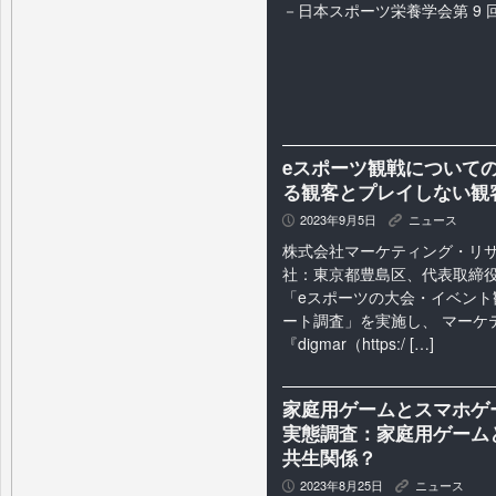
－日本スポーツ栄養学会第 9
eスポーツ観戦について
る観客とプレイしない観
2023年9月5日
ニュース
P
K
株式会社マーケティング・リ
社：東京都豊島区、代表取締
「eスポーツの大会・イベント
ート調査」を実施し、 マーケ
『digmar（https:/ […]
家庭用ゲームとスマホゲ
実態調査：家庭用ゲーム
共生関係？
2023年8月25日
ニュース
P
K