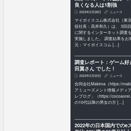
良くなる人は1割強
2023年2月28日
ニュース
P
K
マイボイスコム株式会社（東
役社長：高井和久）は、 3回
に関するインターネット調査を 
実施しました。 調査結果をお
元：マイボイスコム […]
調査レポート：ゲーム好き
田翼さん でした！
2023年2月20日
ニュース
P
K
合同会社Makima（
https://mak
アミューズメント情報メディ
レブログ」（
https://cocoaorei
の10代以降の男女の方 […]
2022年の日本国内での