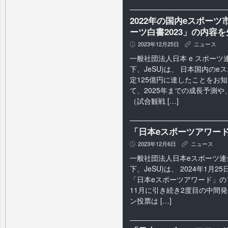
2022年の国内eスポーツ
ーツ白書2023」の内容
2023年12月25日
ニュース
P
K
一般社団法人日本 e スポーツ
下、JeSU)は、 日本国内の
定125億円に達したことをお
て、2025年までの成長予測
（試合観戦 […]
「日本eスポーツアワード
2023年12月6日
ニュース
P
K
一般社団法人日本eスポーツ連
下、JeSU)は、 2024年1月2
「日本eスポーツアワード」の
11月に引き続き2度目の中間
ン投票は […]