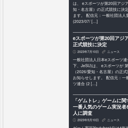
は、 eスポーツが第20回アジア
知・名古屋）の正式競技に決
ます。 配信元：一般社団法人
(2023/07/ […]
eスポーツが第20回アジア
正式競技に決定
2023年7月10日
ニュース
P
K
一般社団法人日本eスポーツ連
下、JeSU)は、 eスポーツが
（2026/愛知・名古屋）の正
お知らせします。 配信元：一
ツ連合 (2 […]
「ゲムトレ」ゲームに関す
一番人気のゲーム実況者&
人に調査
2023年5月10日
ニュース
P
K
ゲーム実況Youtuber1位は4年連