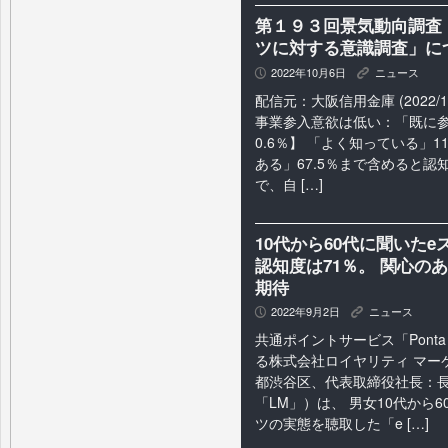
第１９３回景気動向調査
ツに対する意識調査」に
2022年10月6日
ニュース
P
K
配信元：大阪信用金庫 (2022/1
事業参入意欲は低い：「既に
0.6％】 「よく知っている」1
ある」67.5％まで含めると
で、自 […]
10代から60代に聞いた
認知度は71％。 関心の
期待
2022年9月2日
ニュース
P
K
共通ポイントサービス「Pont
る株式会社ロイヤリティ マー
都渋谷区、代表取締役社長：長
「LM」）は、 男女10代から
ツの実態を聴取した「e […]