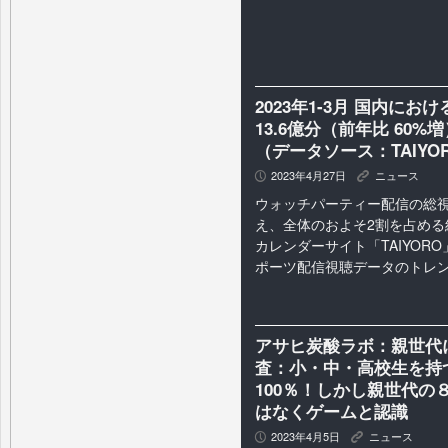
2023年1-3月 国内に
13.6億分（前年比 60
（データソース：TAIYO
2023年4月27日
ニュース
P
K
ウォッチパーティー配信の総視
え、全体のおよそ2割を占める
カレンダーサイト「TAIYOR
ポーツ配信視聴データのトレ
アサヒ炭酸ラボ：親世代
査：小・中・高校生を持
100％！しかし親世代の
はなくゲームと認識
2023年4月5日
ニュース
P
K