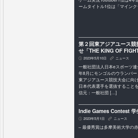
ームタイトル1位は「マインク
第２回東アジアユース競
せ「THE KING OF F
2023年5月10日
ニュース
P
K
一般社団法人日本eスポーツ連合(
年8月にモンゴルのウランバー
東アジアユース競技大会に向け
日本代表選手を選抜することを
信元：一般社団 […]
Indie Games Cont
2023年5月1日
ニュース
P
K
– 最優秀賞は多摩美術大学の赤