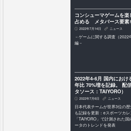
コンシューマゲームを楽
占める メタバース要素
2022年7月14日
ニュース
P
K
－ゲームに関する調査（202
編－
2022年4-6月 国内に
年比 70%増を記録。 
タソース：TAIYORO）
2022年7月6日
ニュース
P
K
日本代表チームが世界3位の歴
も記録を更新：eスポーツカレ
「TAIYORO」で計測された
ータのトレンドを発表