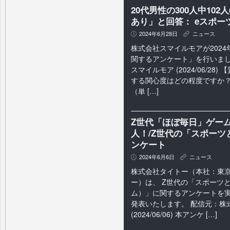
20代男性の300人中102
あり」と回答： eスポ
2024年6月28日
ニュース
P
K
株式会社スマイルモアが2024
関するアンケート」を行いまし
スマイルモア (2024/06/28
する関心度はどの程度ですか？
（単 […]
Z世代「ほぼ毎日」ゲーム
人！/Z世代の「スポーツ
ンケート
2024年6月6日
ニュース
P
K
株式会社タイトー（本社：東
ー）は、 Z世代の「スポーツ
ム）」に関するアンケートを
発表いたします。 配信元：株
(2024/06/06) 本アンケ […]