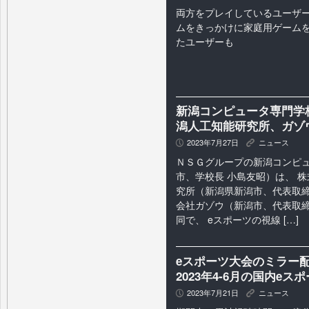
両方をプレイしているユーザー
ムをきっかけに家庭用ゲーム
たユーザーも
新潟コンピュータ専門学
潟人工知能研究所、ガゾ
2023年7月27日
ニュース
P
K
ＮＳＧグループの新潟コンピ
市、学校長 小島友昭）は、 
究所（新潟県新潟市、代表取締
会社ガゾウ（新潟市、代表取締
同で、 eスポーツの視線 […]
eスポーツ大会のミラー配
2023年4-6月の国内eス
2023年7月21日
ニュース
P
K