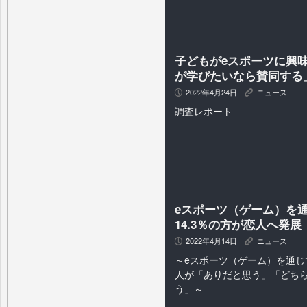
子どもがeスポーツに興
が学びたいなら賛同する
2022年4月24日
ニュース
P
K
調査レポート
eスポーツ（ゲーム）を
14.3％の方が恋人へ発展
2022年4月14日
ニュース
P
K
～eスポーツ（ゲーム）を通じて
人が「ありだと思う」「どち
う」～