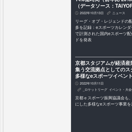
（データソース：TAIYO
2022年10月13日
ニュース
P
K
リーグ・オブ・レジェンドの配
多を記録：eスポーツカレンダー
で計測された国内eスポーツ配
ドを発表
京都スタジアムが経済産
集う交流拠点としてのス
多様なeスポーツイベン
2022年10月11日
P
_ロケットリーグ
,
イベント・大会
K
京都ｅスポーツ振興協議会も
にした多様なeスポーツ事業を