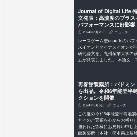
Journal of Digita
文発表：高濃度のプラスイ
パフォーマンスに好影響
2024年5月28日
ニュース
P
K
レースゲーム型esportsの
スイオンとマイナスイオンが
研究論文を、九州産業大学の
ムが発表しました。 本論文「The Effe
再春館製薬所：バドミン
を出品。令和6年能登半
クションを開催
2024年3月5日
ニュース
P
K
この度の令和6年能登半島地震
方々のご冥福を心からお祈り
遭われた皆様にお見舞い申し上
館製薬所（本社：熊本県上益