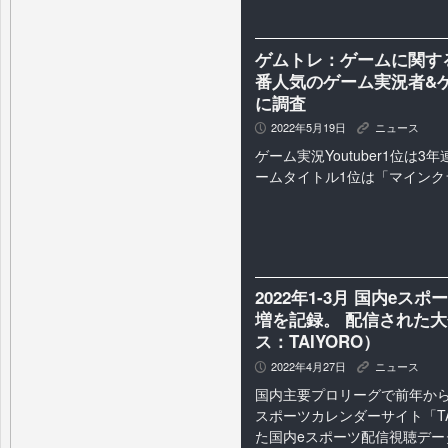
ゲムトレ：ゲームに関する
番人気のゲーム実況者&ゲ
に調査
2022年5月19日
ニュース
P
K
ゲーム実況Youtuber1位は3年連
ームタイトル1位は「マインク
2022年1-3月 国内e
増を記録。 配信された大
ス：TAIYORO）
2022年4月27日
ニュース
P
K
国内主要プロリーグで前年から
スポーツカレンダーサイト「TA
た国内eスポーツ配信視聴デー