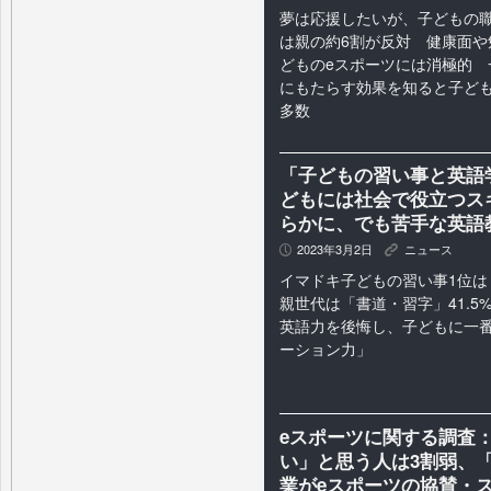
夢は応援したいが、子どもの職
は親の約6割が反対 健康面や
どものeスポーツには消極的 
にもたらす効果を知ると子ど
多数
「子どもの習い事と英語
どもには社会で役立つス
らかに、でも苦手な英語教
2023年3月2日
ニュース
P
K
イマドキ子どもの習い事1位は「
親世代は「書道・習字」41.5%
英語力を後悔し、子どもに一
ーション力」
eスポーツに関する調査
い」と思う人は3割弱、「
業がeスポーツの協賛・