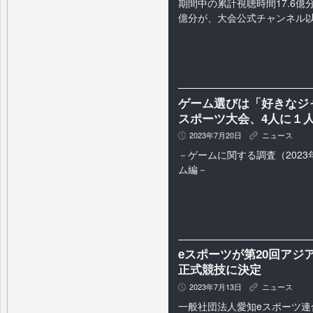
期間中の累計視聴時間17.6億分
億分が、大会公式チャンネル
ゲーム選びは「好きなジ
スポーツ大会、4人に１
2023年7月20日
ニュース
P
K
－ゲームに関する調査（202
ム編－
eスポーツが第20回アジア
正式競技に決定
2023年7月13日
ニュース
P
K
一般社団法人愛知eスポーツ連