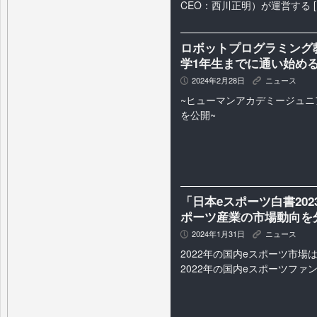
CEO：西川正明）が運営する [
ロボットプログラミング
学1年生までに通い始め
2024年2月28日
ニュース
P
K
~ヒューマンアカデミージュニ
を公開~
「日本eスポーツ白書20
ポーツ産業の市場動向を
2024年1月31日
ニュース
P
K
2022年の国内eスポーツ市場は
2022年の国内eスポーツファ