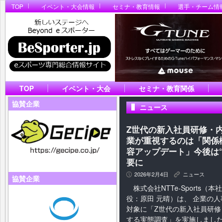
TOP
イベント・大会情報
セミナ・教育情報
選手・チーム情
TOP
イベント・大会
セミナ・教育関係
協賛企業
ニュース
Z世代の新入社員研修・
業が重視するのは「関係
容アップデート」今後は
要に
2026年2月4日
ニュース
P
K
協賛企業
株式会社NTTe‑Sports（
役：原田 元晴）は、 企業の人
対象に「Z世代の新入社員研
する実態調査」を実施しました