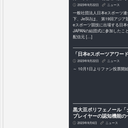
2023年9月22日
ニュース
P
K
一般社団法人日本eスポーツ連
下、JeSU)は、 第19回アジア
eスポーツ競技に出場する日本代
JAPANの結団式に参加した
配信元 […]
「日本eスポーツアワー
2023年9月22日
ニュース
P
K
～ 10月1日よりファン投票開始
黒大豆ポリフェノール「ク
プレイヤーの認知機能の
2023年9月6日
ニュース
P
K