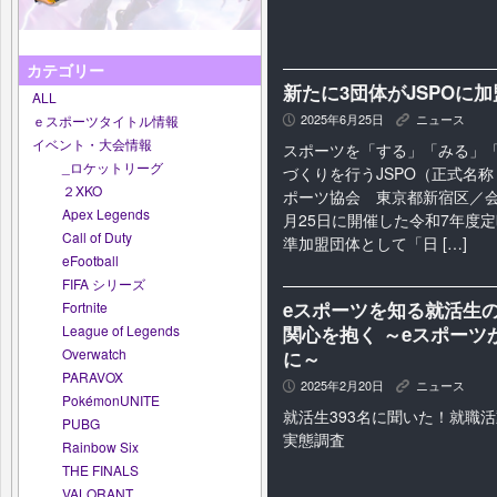
カテゴリー
新たに3団体がJSPOに
ALL
2025年6月25日
ニュース
ｅスポーツタイトル情報
P
K
イベント・大会情報
スポーツを「する」「みる」
_ロケットリーグ
づくりを行うJSPO（正式名
２XKO
ポーツ協会 東京都新宿区／会
Apex Legends
月25日に開催した令和7年度
Call of Duty
準加盟団体として「日 […]
eFootball
FIFA シリーズ
eスポーツを知る就活生
Fortnite
関心を抱く ～eスポー
League of Legends
Overwatch
に～
PARAVOX
2025年2月20日
ニュース
P
K
PokémonUNITE
就活生393名に聞いた！就職
PUBG
実態調査
Rainbow Six
THE FINALS
VALORANT