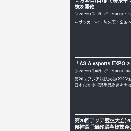
枝を開催
2026年1月21日
eFootball
,
イベ
P
K
～サッカーのまちを広く全国
「ASIA esports EX
2026年1月16日
eFootball
,
Pok
P
K
第20回アジア競技大会(2026/
日本代表候補選手最終選考大
第20回アジア競技大会(2
候補選手最終選考競技会