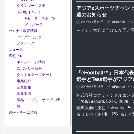
グランツーリスモ
アジアeスポーツチャンピ
その他イベント
遣のお知らせ
eモータースポーツ
2026年4月10日
eFootball
,
イベ
P
K
メタバース
～アジア大会に向け６か国と
セミナ・教育情報
プログラミング
メタバース
ニュース
広報ＰＲ
キャンペーン情報
スポンサー情報
「eFootball™」日本代
タイトルアップデート
選手とTess選手がアジ
事業紹介
2026年3月23日
eFootball
,
イベ
企業情報
P
K
募集案内
株式会社コナミデジタルエン
製品・アプリ・サービス情
「ASIA esports EXPO 20
報
国際大会に挑む『eFootbal
選手・チーム情報
名（モバイル1名、PC1名）が決