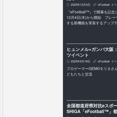
2025年12月4日
eFootball
,
イベ
P
K
『eFootball™』で開幕を
12月4日(木)から開始 プレ
する新機能を実装するアップ
ヒュンメル×ガンバ大阪
ツイベント
2025年9月19日
eFootball
,
イベ
P
K
プロゲーマーGENKIモリタ
どもたちと交流
全国都道府県対抗eスポーツ
SHIGA「eFootbal