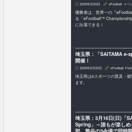
2025年3月6日
eFootball
,
イベ
P
K
優勝者は、世界一の『eFootb
る「eFootball™ Championship
に出場できる！
埼玉県：「SAITAMA e-s
開催！
2025年2月20日
eFootball
,
Fort
P
K
埼玉県はeスポーツの普及・裾
ます。
埼玉県：3月16日(日)「SAI
Spring」～誰もが楽
部、熊谷の3会場で同時