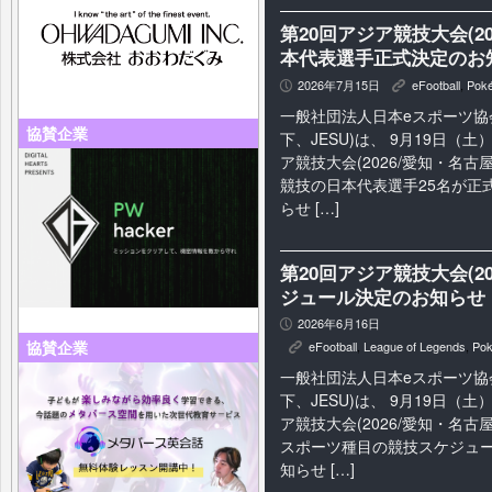
第20回アジア競技大会(2
本代表選手正式決定のお
2026年7月15日
eFootball
,
Pok
P
K
一般社団法人日本eスポーツ協
協賛企業
下、JESU)は、 9月19日（
ア競技大会(2026/愛知・名古
競技の日本代表選手25名が正
らせ […]
第20回アジア競技大会(2
ジュール決定のお知らせ
2026年6月16日
P
協賛企業
eFootball
,
League of Legends
,
Po
K
一般社団法人日本eスポーツ協
下、JESU)は、 9月19日（
ア競技大会(2026/愛知・名古
スポーツ種目の競技スケジュ
知らせ […]