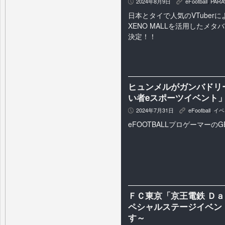
2024年8月9日
eFootball
,
PARA
P
K
日本とタイで人気のVTuber
XENO MALLを活用したメ
決定！！
ヒュンメルがガンバドリ
い者eスポーツイベント
2024年7月31日
eFootball
,
イベ
P
K
eFOOTBALLプロゲーマーの
ＦＣ東京「京王電鉄 Ｄ
ペシャルステージイベン
す～