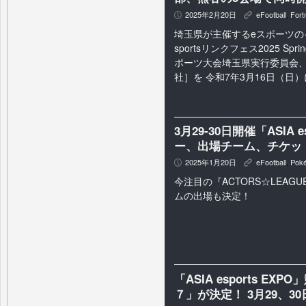
2025年2月20日
eFootball
,
Fort
P
K
埼玉県が主催するeスポーツのイベ
sportsリンクフェス2025 S
ポーツ大会埼玉県実行委員会
社］を 令和7年3月16日（日）
3月29-30日開催「ASIA 
ー、出場チーム、チケッ
2025年1月20日
eFootball
,
Pok
P
K
今注目の『ACTORS☆LEAGUE
ムの出場も決定！
「ASIA esports 
７」が決定！ 3月29、30