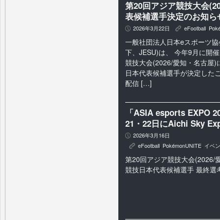
第20回アジア競技大会(2
表候補選手決定のお知ら
2026年3月22日
eFootball
,
Pok
P
K
一般社団法人日本eスポーツ協
下、JESU)は、 今年9月に開
競技大会(2026/愛知・名古屋)
日本代表候補選手が決定した
配信 […]
「ASIA esports EX
21・22日にAichi Sky 
2026年3月16日
P
eFootball
,
PokémonUNITE
,
イベ
K
第20回アジア競技大会(2026/
競技日本代表候補選手 最終選