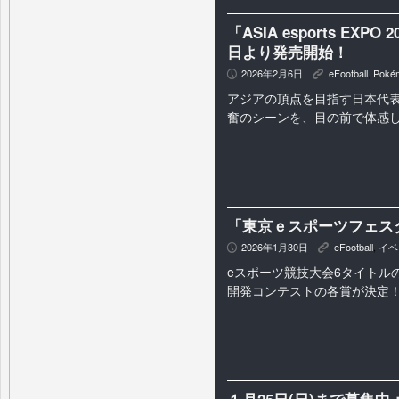
「ASIA esports EX
日より発売開始！
2026年2月6日
eFootball
,
Poké
P
K
アジアの頂点を目指す日本代
奮のシーンを、目の前で体感
「東京ｅスポーツフェスタ
2026年1月30日
eFootball
,
イベ
P
K
eスポーツ競技大会6タイトル
開発コンテストの各賞が決定
１月25日(日)まで募集