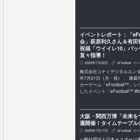
イベントレポート：「eFo
会」萩原利久さん＆有田
祝福「ウイイレ10」パ
直々指導！
2025年7月22日
eFootball
,
イベ
P
K
株式会社コナミデジタルエンタテ
年7月21日（月・祝） 、 家
カーゲーム「eFootball™」
したイベント「eFootball™ Worl
大阪・関西万博「未来を
週開催！タイムテーブル
2025年7月17日
eFootball
,
イベ
P
K
一般社団法人日本 e スポーツ