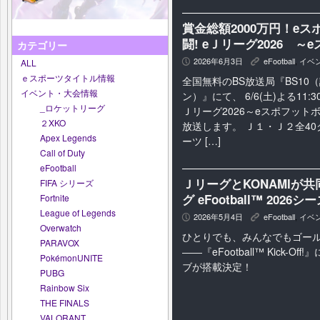
賞金総額2000万円！e
闘! eＪリーグ2026 
カテゴリー
2026年6月3日
eFootball
,
イベ
ALL
P
K
ｅスポーツタイトル情報
全国無料のBS放送局『BS10
イベント・大会情報
ン）』にて、 6/6(土)よる11:
_ロケットリーグ
Ｊリーグ2026～eスポフット
２XKO
放送します。 Ｊ１・Ｊ２全4
Apex Legends
ーツ […]
Call of Duty
eFootball
ＪリーグとKONAMIが
FIFA シリーズ
グ eFootball™ 2
Fortnite
League of Legends
2026年5月4日
eFootball
,
イベ
P
K
Overwatch
ひとりでも、みんなでもゴー
PARAVOX
――『eFootball™ Kick-Of
PokémonUNITE
ブが搭載決定！
PUBG
Rainbow Six
THE FINALS
VALORANT