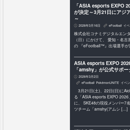
「ASIA esports EXP
が決定～3月21日にアジ
～
2026年3月16日
eFootball
,
イベ
P
K
株式会社コナミデジタルエンタテ
（日）にかけて、 愛知・名古屋で開催
の 『eFootball™』出場選
ASIA esports EXPO
「amshy」が公式サポ
2026年3月2日
P
eFootball
,
PokémonUNITE
,
イベ
K
3月21日(土)、22日(日)にAich
る「ASIA esports EXPO 
に、 SKE48の現役メンバー
ツチーム「amshy(アムシ […]