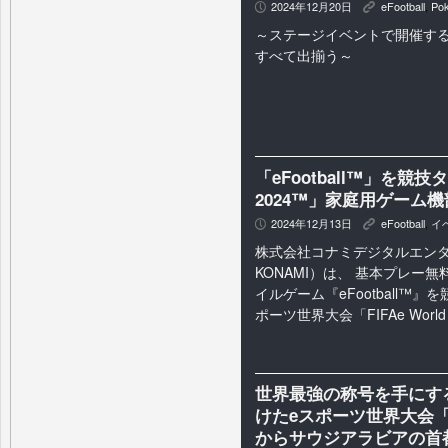
2024年12月20日
eFootball
,
Po
P
K
～ステージイベントで開催す
すべて出揃う～
「eFootball™」を競技タ
2024™」家庭用ゲーム
2024年12月13日
eFootball
,
イ
P
K
株式会社コナミデジタルエン
KONAMI）は、 基本プレー
イルゲーム『eFootball™
ポーツ世界大会「FIFAe World C
世界最強の称号を手にす
けたeスポーツ世界大会「FIFA
からサウジアラビアの首