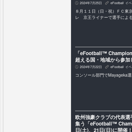
2024年7月25日
eFootball
,
イベ
P
K
８月１１日（日・祝）ＦＣ東
レ 京王ライナーで選手によ
「eFootball™ Champion
超える国・地域から参加し
2024年7月22日
eFootball
,
イベ
P
K
コンソール部門でMayageka
欧州強豪クラブの代表選
集う「eFootball™ Champi
日(土)、21日(日)に開催