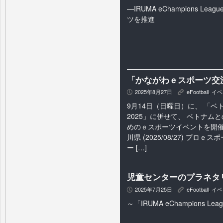
—IRUMA eChampions Lea
ツを推進
「かながわｅスポーツ交
2025年8月27日
eFootball
,
イベ
P
K
9月14日（日曜日）に、 「ベ
2025」に併せて、 ベトナム
めのｅスポーツイベントを開催
川県 (2025/08/27) プロ
ー […]
児童センターのプラネタリ
2025年7月25日
eFootball
,
イベ
P
K
～「IRUMA eChampions Le