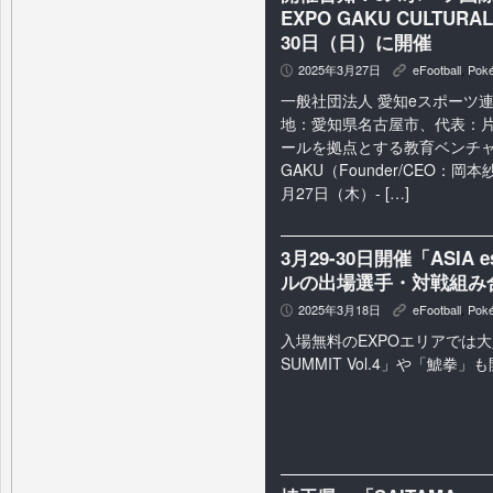
EXPO GAKU CULTUR
30日（日）に開催
2025年3月27日
eFootball
,
Pok
P
K
一般社団法人 愛知eスポーツ連
地：愛知県名古屋市、代表：片
ールを拠点とする教育ベンチ
GAKU（Founder/CEO：岡
月27日（木）- […]
3月29-30日開催「ASIA
ルの出場選手・対戦組み
2025年3月18日
eFootball
,
Pok
P
K
入場無料のEXPOエリアでは大
SUMMIT Vol.4」や「鯱拳」