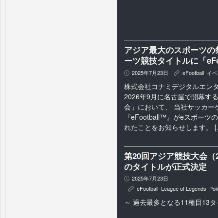
アジア最大のスポーツの
ーツ競技タイトルに「eFo
2025年7月23日
eFootball
,
イベ
P
K
株式会社コナミデジタルエン
2026年9月に名古屋で開幕す
会」において、 当社サッカー
『eFootball™』がeスポ
れたことをお知らせします。 [
第20回アジア競技大会（
のタイトルが正式決定
2025年7月23日
P
eFootball
,
League of Legends
,
Po
K
～ 過去最多となる11種目13