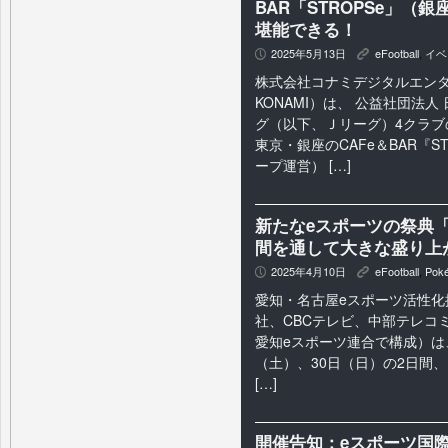
BAR「STROPSe」
堪能できる！
2025年5月13日
eFootball
,
イベ
P
K
株式会社コナミデジタルエン
KONAMI）は、 公益社団法
グ（以下、Ｊリーグ）4クラブ
東京・銀座のCAFe＆BAR『S
ープ運営） […]
新たなeスポーツの祭典「ASI
間を通して大きな盛り上
2025年4月10日
eFootball
,
Pok
P
K
愛知・名古屋eスポーツ活性化
社、CBCテレビ、中部テレコミュ
愛知eスポーツ連合で構成）は、 
（土）、30日（日）の2日間、 Aic
[…]
開催告知：eスポーツ国際交流