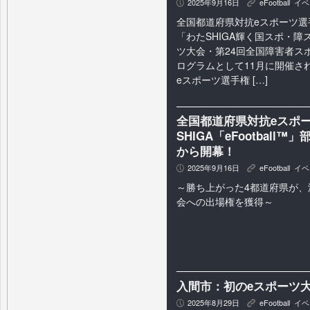
2025年9月16日
eFootball
,
イベ
P
K
全国都道府県対抗eスポーツ選
「わたSHIGA輝く国スポ・障
ツ大会・第24回全国障害者ス
ログラムとして11月に開催さ
eスポーツ選手権 […]
全国都道府県対抗eスポーツ
SHIGA「eFootball
から開幕！
2025年9月16日
eFootball
,
イベ
P
K
～勝ち上がった4都道府県が、
会への出場権を獲得～
入間市：初のeスポーツ
2025年8月29日
eFootball
,
イベ
P
K