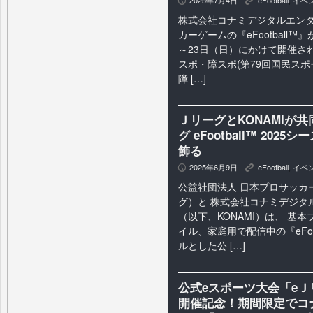
P
K
株式会社コナミデジタルエンタ
カーゲームの『eFootball™
～23日（日）にかけて開催され
スポ・障スポ(第79回国民スポ
障 […]
ＪリーグとKONAMIが
グ eFootball™ 2
飾る
2025年6月9日
eFootball
,
イベ
P
K
公益社団法人 日本プロサッカ
グ）と 株式会社コナミデジタ
（以下、KONAMI）は、 基
イル、家庭用で配信中の『eFoo
ルとした公 […]
公式eスポーツ大会「eＪリーグ
開催記念！期間限定でコナ