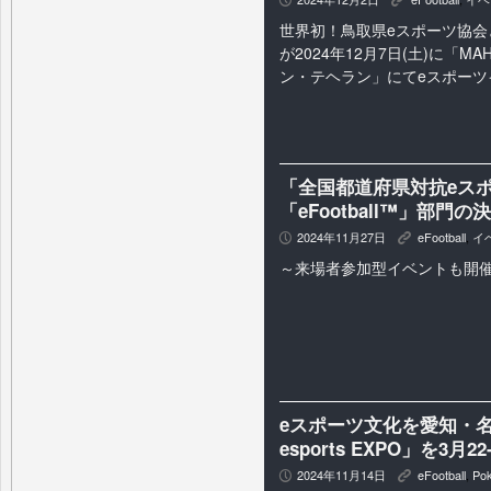
P
K
世界初！鳥取県eスポーツ協会
が2024年12月7日(土)に「MAH
ン・テヘラン」にてeスポーツ
「全国都道府県対抗eスポー
「eFootball™」部
2024年11月27日
eFootball
,
イ
P
K
～来場者参加型イベントも開
eスポーツ文化を愛知・名
esports EXPO」を3月2
2024年11月14日
eFootball
,
Po
P
K