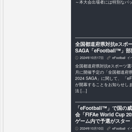
～本大会出場者には特別なバ
全国都道府県対抗eスポーツ
SAGA「eFootball
2024年10月17日
eFootball
,
イ
P
K
全国都道府県対抗eスポーツ選
月に開催予定の「全国都道府県
2024 SAGA」に関して、 「eF
が開幕することをお知らせしま
法 […]
「eFootball™」で
会「FIFAe World Cu
ゲーム内で予選がスター
2024年10月10日
eFootball
,
イ
P
K