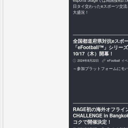
esports Stageでは両国接
日タイ交わったeスポーツ交流
大盛況！
全国都道府県対抗eスポーツ選
「eFootball™」シ
10/17（木）開幕！
2024年8月22日
eFootball
,
イベ
P
K
～参加プラットフォームにモ
RAGE初の海外オフライン
CHALLENGE in Ban
コクで開催決定！