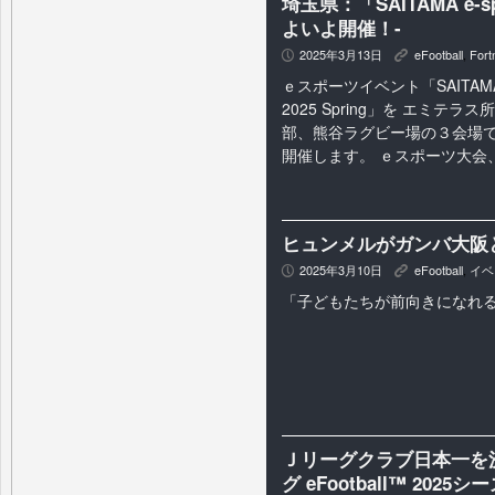
埼玉県：「SAITAMA e-s
よいよ開催！-
2025年3月13日
eFootball
,
Fort
P
K
ｅスポーツイベント「SAITAMA 
2025 Spring」を エミテ
部、熊谷ラグビー場の３会場で
開催します。 ｅスポーツ大会、
ヒュンメルがガンバ大阪
2025年3月10日
eFootball
,
イベ
P
K
「子どもたちが前向きになれ
Ｊリーグクラブ日本一を
グ eFootball™ 20