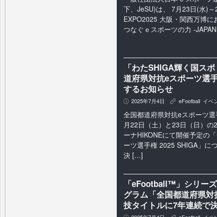
下、JeSU)は、 7月23日(水)
EXPO2025 大阪・関西万
つなぐｅスポーツの力 -JAPAN E
「わたSHIGA輝く国ス
道府県対抗eスポーツ選手権
するお知らせ
2025年7月4日
eFootball
,
イベ
P
K
全国都道府県対抗eスポーツ選
月22日（土）と23日（日）の
ーナHIKONEにて開催予定の
ーツ選手権 2025 SHIGA
決 […]
「eFootball™」シ
グラム「全国都道府県対抗e
技タイトルに7年連続で
2025年7月4日
eFootball
,
イベ