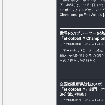
下、JeSU)は、 11月1日（
eスポーツチャンピオンシップ 20
Championships East Asia 20 
世界No.1プレーヤーを
「eFootball™ Champ
2024年10月24日
eFootball
,
イ
P
K
「アーセナル FC」ファンNo.
日(木)から開催！クラブ代表として「
への切符をつかみ取ろう
全国都道府県対抗eスポーツ選
「eFootball™」部門
決定戦が開幕！
2024年10月17日
eFootball
,
イ
P
K