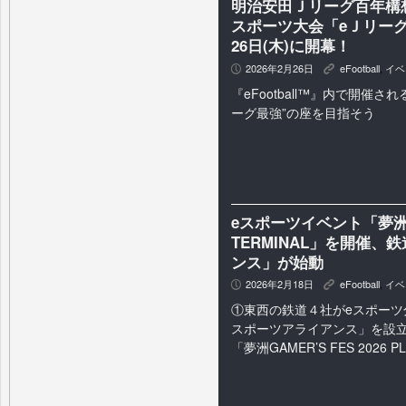
明治安田Ｊリーグ百年構
スポーツ大会「eＪリーグ eF
26日(木)に開幕！
2026年2月26日
eFootball
,
イベ
P
K
『eFootball™』内で開催
ーグ最強”の座を目指そう
eスポーツイベント「夢洲GAME
TERMINAL」を開催
ンス」が始動
2026年2月18日
eFootball
,
イベ
P
K
①東西の鉄道４社がeスポーツ
スポーツアライアンス」を設
「夢洲GAMER’S FES 2026 PL