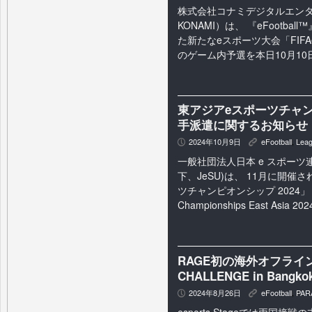
株式会社コナミデジタルエン
KONAMI）は、 『eFootba
た新たなeスポーツ大会「FIFAe W
のゲーム内予選を本日10月10日
東アジアeスポーツチャン
手派遣に関するお知らせ
2024年10月9日
eFootball
,
Leag
P
K
一般社団法人日本 e スポーツ
下、JeSU)は、 11月に開催
ツチャンピオンシップ 2024」（E
Championships East Asia 20
RAGE初の海外オフライン
CHALLENGE in B
2024年8月26日
eFootball
,
PAR
P
K