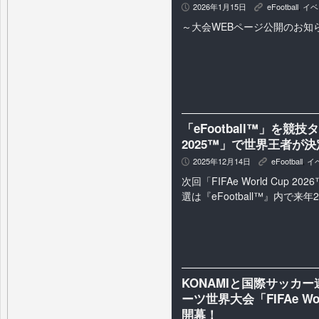
2026年1月15日
eFootball
,
イベ
P
K
～大会WEBページ公開のお知
「eFootball™」を競技タ
2025™」で世界王者が
2025年12月14日
eFootball
,
イ
P
K
次回「FIFAe World Cup 
選は『eFootball™』内で来
KONAMIと国際サッカー
ーツ世界大会「FIFAe Wor
開幕！