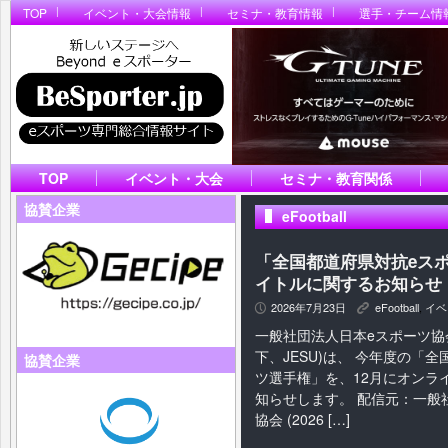
TOP
イベント・大会情報
セミナ・教育情報
選手・チーム情
TOP
イベント・大会
セミナ・教育関係
協賛企業
eFootball
「全国都道府県対抗eスポ
イトルに関するお知らせ
2026年7月23日
eFootball
,
イベ
P
K
一般社団法人日本eスポーツ協
下、JESU)は、 今年度の「
協賛企業
ツ選手権」を、12月にオンラ
知らせします。 配信元：一般
協会 (2026 […]