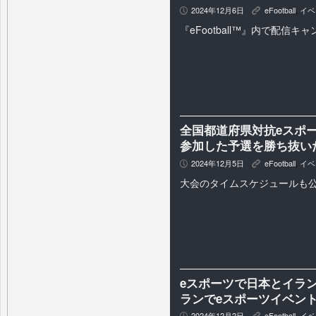
2024年12月6日
eFootball
,
イベ
P
K
『eFootball™』内で配信キ
全国都道府県対抗eスポーツ選
参加した予選を勝ち抜い
2024年12月5日
eFootball
,
イベ
P
K
大会のタイムスケジュールも
eスポーツで日本とイラ
ランでeスポーツイベント「
2024年12月2日
eFootball
,
イベ