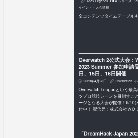
Apex Legends
,
FIFA シリーズ
,
For
K
イベント・大会情報
全コンテンツタイムテーブル
Overwatch 2公式大会：WD
2023 Summer 参加申
日、15日、16日開催
2023年4月28日
Overwatch
,
イ
P
K
Overwatch Leagueという最高
ツプロ競技シーンを目指すこ
ージとなる大会が開催！5/10(水
付中！ 配信元：株式会社ＷＤＧ 
「DreamHack Japan 20