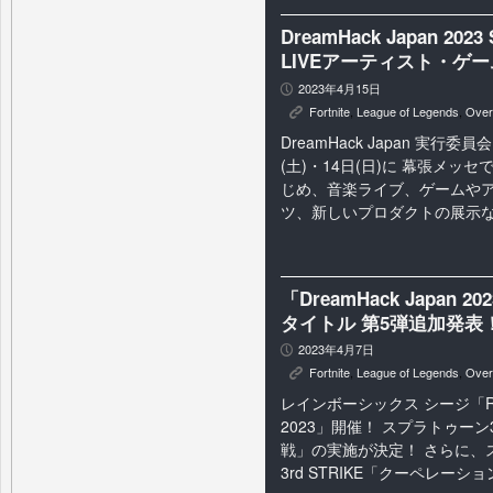
DreamHack Japan 202
LIVEアーティスト・ゲ
2023年4月15日
P
Fortnite
,
League of Legends
,
Over
K
DreamHack Japan 実行委員
(土)・14日(日)に 幕張メッセで
じめ、音楽ライブ、ゲームや
ツ、新しいプロダクトの展示など
「DreamHack Japan 20
タイトル 第5弾追加発表
2023年4月7日
P
Fortnite
,
League of Legends
,
Over
K
レインボーシックス シージ「R6S 
2023」開催！ スプラトゥー
戦」の実施が決定！ さらに、ス
3rd STRIKE「クーペレーショ