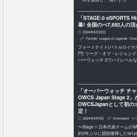
「STAGE:0 eSPORTS Hi
幕! 全国のべ7,692人
2024年8月22日
P
Fortnite
,
League of Legends
,
Over
K
フォートナイト(バトルロイヤ
門) リーグ・オブ・レジェン
バーウォッチ 2でハイレベル
「オーバーウォッチ チャ
OWCS Japan Stag
OWCSJapanとして初の
定！
2024年8月9日
Overwatch
,
イ
P
K
〜Stage 1 日本代表チームのVA
約3年ぶりに競技復帰したta1y