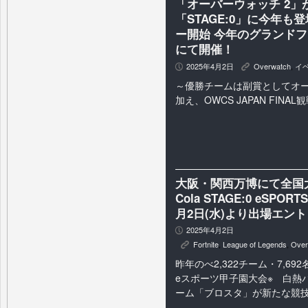
「オーバーウォッチ 2」
「STAGE:0」に今年も
ー開始 今年のグランド
にて開催！
2025年4月2日
Overwatch
,
イ
P
K
～優勝チームは副賞としてオ
加え、OWCS JAPAN FINA
大阪・関西万博にて全国大
Cola STAGE:0 eSPORTS 
月2日(水)より出場エン
2025年4月2日
P
Fortnite
,
League of Legends
,
Over
K
昨年のべ2,322チーム・7,6
eスポーツ甲子園大会※ 白熱
ーム「ブロスタ」が新たな競