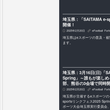
埼玉県：「SAITAMA e-s
開催！
2025年2月20日
eFootball
,
Fort
P
K
埼玉県はeスポーツの普及・裾
ます。
埼玉県：3月16日(日)「SAI
Spring」～誰もが楽
部、熊谷の3会場で同時
2025年2月20日
eFootball
,
Fort
P
K
埼玉県が主催するeスポーツのイベ
sportsリンクフェス2025 S
ポーツ大会埼玉県実行委員会