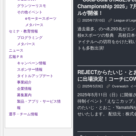
Championship 20
グランツーリスモ
ルが開催！
その他イベント
eモータースポーツ
2025年7月10日
League of Leg
P
K
メタバース
過去最多、のべ8,293名がエ
セミナ・教育情報
校eスポーツの祭典 高校日本
プログラミング
ァイナルへの切符をかけた戦
メタバース
トも多数出演!
ニュース
広報ＰＲ
キャンペーン情報
スポンサー情報
REJECTからたいじ・と
タイトルアップデート
に出場決定！コーチにO
事業紹介
2025年5月9日
Overwatch
,
イ
P
K
企業情報
2025年5月11日（日）に開催され
募集案内
待制イベント「えなこカップ」
製品・アプリ・サービス情
のたいじ・とおこ・Yamato
報
せいたします。 配信元：株式会社RE
選手・チーム情報