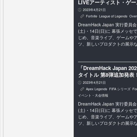
LIVEアーティスト・ゲ
2023年4月21日
P
Fortnite
,
League of Legends
,
Over
K
DreamHack Japan 実行委員
(土)・14日(日)に 幕張メッセで
じめ、音楽ライブ、ゲームや
ツ、新しいプロダクトの展示など
「DreamHack Japan 20
タイトル 第8弾追加発表
2023年4月21日
P
Apex Legends
,
FIFA シリーズ
,
For
K
イベント・大会情報
DreamHack Japan 実行委員
(土)・14日(日)に 幕張メッセで
じめ、音楽ライブ、ゲームや
ツ、新しいプロダクトの展示など