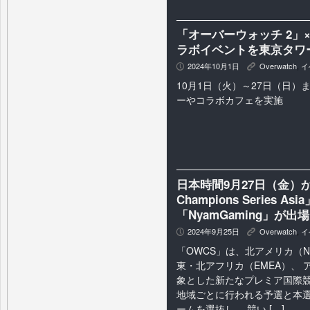
「オーバーウォッチ 2」×R
ラボイベントを東京タワ
2024年10月1日
Overwatch
,
イ
P
K
10月1日（火）～27日（日）
ーやコラボカフェを実施
日本時間9月27日（金）か
Champions Series A
「NyamGaming」が出
2024年9月25日
Overwatch
,
イ
P
K
「OWCS」は、北アメリカ（
東・北アフリカ（EMEA）、
象とした新たなプレミア国際競
地域ごとに行われる予選と本
ームを選抜し、 競い […]