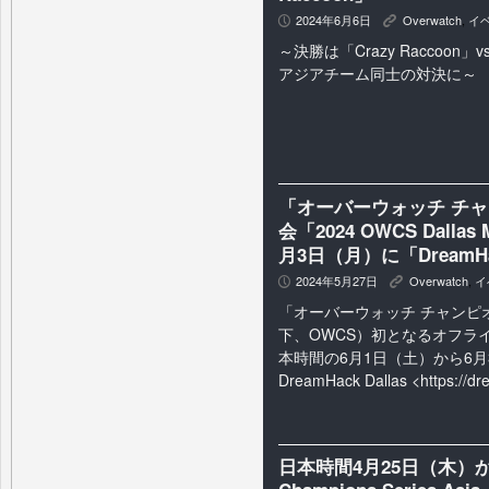
2024年6月6日
Overwatch
,
イ
P
K
～決勝は「Crazy Raccoon」vs
アジアチーム同士の対決に～
「オーバーウォッチ チ
会「2024 OWCS Dall
月3日（月）に「DreamHa
2024年5月27日
Overwatch
,
イ
P
K
「オーバーウォッチ チャンピ
下、OWCS）初となるオフラ
本時間の6月1日（土）から6
DreamHack Dallas <
https://d
日本時間4月25日（木）か