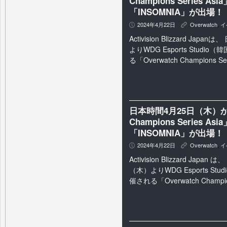
Champions Series 
「INSOMNIA」が出場！
2024年4月22日
Overwatch
,
イ
P
K
Activision Blizzard Ja
よりWDG Esports Stud
る「Overwatch Champions Se
日本時間4月25日（木）か
Champions Series 
「INSOMNIA」が出場！
2024年4月22日
Overwatch
,
イ
P
K
Activision Blizzard Japan
（木）よりWDG Esports S
催される「Overwatch Champions