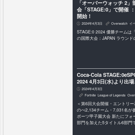
「オーバーウォッチ 2」
会「STAGE:0」で開催 
開始！
2024年4月3日
Overwatch
,
イ
P
K
STAGE:0 2024 優勝チー
の国際大会：JAPAN ラウン
Coca-Cola STAGE:0eSP
2024 4月3日(水)より
2024年4月3日
P
Fortnite
,
League of Legends
,
Over
K
＜第6回大会開催・エントリー
のべ2,134チーム・7,031名
ポーツ甲子園大会 新たにフォ
部門を加えた5タイトル6部門