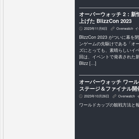
オーバーウォッチ 2：新
上げた BlizzCon 2023
2023年11月6日
Overwatch
,
イ
P
K
BlizzCon 2023 がついに
ンゲームの先駆けである「オ
ズにとっても、素晴らしいイベ
回は、イベントで発表された
Blizz […]
オーバーウォッチ ワールド
ステージ＆ファイナル開
2023年10月26日
Overwatch
,
P
K
ワールドカップの観戦方法と