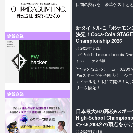
日間の熱戦を、豪華ゲストと
新タイトルに「ポケモン
決定！Coca-Cola STAGE:
協賛企業
Championship 2026
2026年4月2日
P
Fortnite
,
League of Legends
,
Over
K
イベント・大会情報
昨年のべ2,575チーム・8,2
のeスポーツ甲子園大会 今年
ァイナルを大阪にて開催！4月2
リーを開始！
協賛企業
日本最大※の高校eスポーツの
High-School Champ
のべ8,293名の頂点を
2025年8月18日
P