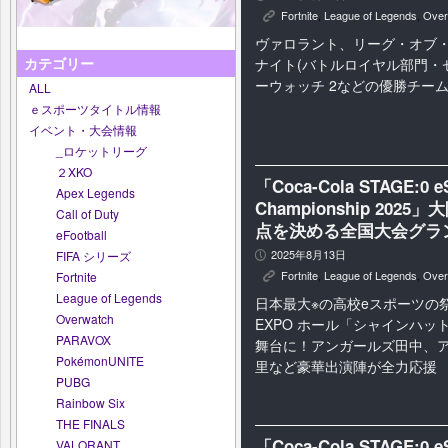
Fortnite
,
League of Legends
,
Over
K
ヴァロラント、リーグ・オブ
カテゴリー
ナイト(バトルロイヤル部門・
ーウォッチ 2などの優勝チー
ALL
ｅスポーツタイトル情報
イベント・大会情報
_ロケットリーグ
２XKO
「Coca-Cola STAGE:0 e
Apex Legends
Championship 20
Call of Duty
点を決める全国大会グラ
eFootball
2025年8月13日
FIFA シリーズ
P
Fortnite
,
League of Legends
,
Over
Fortnite
K
League of Legends
日本最大※の高校eスポーツの
Overwatch
EXPO ホール「シャインハッ
PARAVOX
舞台に！アンガールズ田中、
PokémonUNITE
里など豪華出演陣が全力応援
PUBG
Rainbow Six
THE FINALS
「Coca-Cola STAGE:0 e
VALORANT