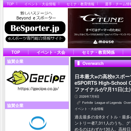
TOP
イベント・大会情報
セミナ・教育情報
選手・チーム情
TOP
イベント・大会
セミナ・教育関係
協賛企業
Overwatch
日本最大※の高校eスポーツの祭
eSPORTS High-Schoo
ファイナルが7月11日(土
2026年7月9日
P
Fortnite
,
League of Legends
,
Over
K
協賛企業
イベント・大会情報
過去最多の全8タイトル・最多
ントリー者7,311人のうち、
めるのはわずか130人。高校