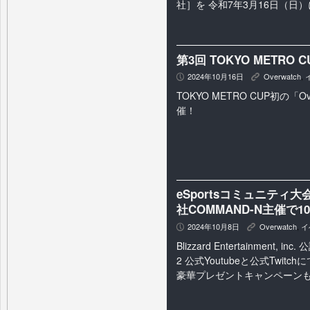
社］を 令和7年3月16日（日）
第3回 TOKYO METRO 
2024年10月16日
Overwatch
,
P
K
TOKYO METRO CUP初の「Ov
催！
eSportsコミュニティ大会「
社COMMAND-N主催で10
2024年10月8日
Overwatch
,
イ
P
K
Blizzard Entertainment, i
2 公式Youtubeと公式Twit
豪華プレゼントキャンペーンも