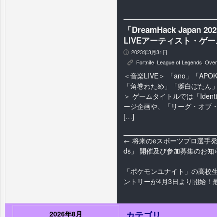
「DreamHack Japan 20
LIVEアーティスト・ゲ
2023年3月31日
P
Fortnite
,
League of Legends
,
Over
K
＜音楽LIVE＞ 「ano」「AP
「角巻わため」「獅白ぼたん」
＞ ゲームタイトルでは「Ident
ージ企画や、「リーグ・オブ・
[…]
←
将来のeスポーツプロ選手発掘を目的
ds」 開催及び参加募集のお知
「ポケモンユナイト」の高校生
ントリーが4月3日より開始！
2026年8月
カテゴリ