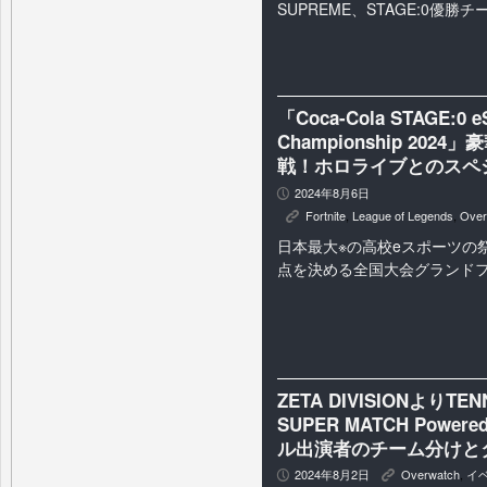
SUPREME、STAGE:0優勝
「Coca-Cola STAGE:0 e
Championship 2
戦！ホロライブとのスペ
2024年8月6日
P
Fortnite
,
League of Legends
,
Over
K
日本最大※の高校eスポーツの祭
点を決める全国大会グランド
ZETA DIVISIONより
SUPER MATCH Powere
ル出演者のチーム分けと
2024年8月2日
Overwatch
,
イ
P
K