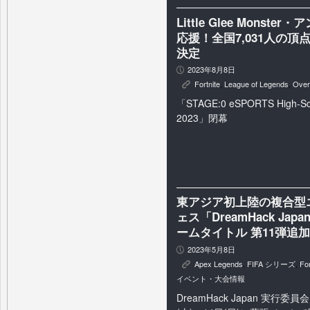
Little Glee Mon
応援！全国7,031人の
決定
2023年8月8日
P
Fortnite
,
League of Legends
,
Over
K
「STAGE:0 eSPORTS High-Sc
2023」閉幕
東アジア初上陸の複合型
ェス「DreamHack Japan 
ームタイトル 第11弾追
2023年5月8日
P
Apex Legends
,
FIFA シリーズ
,
For
K
イベント・大会情報
DreamHack Japan 実行委員