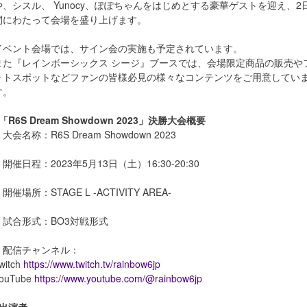
や、シスル、 Yunocy、ぽぽちゃんをはじめとする豪華ゲストを迎え、2
間にわたって会場を盛り上げます。
イベント会場では、サイン会の実施も予定されています。
また『レインボーシックス シージ』ブースでは、会場限定商品の販売や
ォトスポットなどファンの皆様必見の様々なコンテンツをご用意してい
す。
「R6S Dream Showdown 2023」決勝大会概要
大会名称：R6S Dream Showdown 2023
・開催日程：2023年5月13日（土）16:30-20:30
開催場所：STAGE L -ACTIVITY AREA-
・試合形式：BO3対戦形式
・配信チャンネル：
witch
https://www.twitch.tv/rainbow6jp
ouTube
https://www.youtube.com/@rainbow6jp