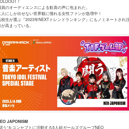
SOLDOUT！
満員のオーディエンスによる歓喜の声に包まれた。
二人にしか出せない世界観に憧れる女性ファンが急増中！
高校生が選ぶ『2023年NEXTトレンドランキング』にもノミネートされ
目が高まっている。
EO JAPONISM
“闘う“をコンセプトに活動する5人組ガールズグループNEO