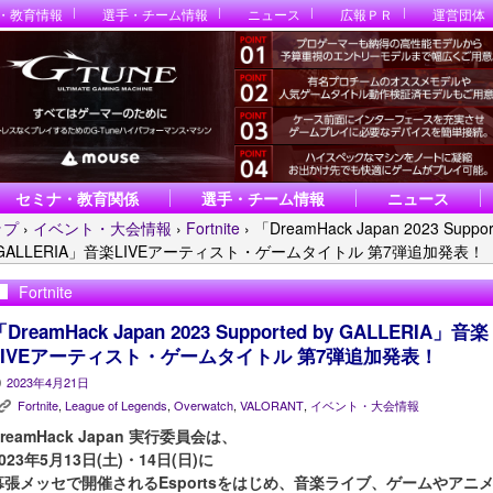
・教育情報
選手・チーム情報
ニュース
広報ＰＲ
運営団体
セミナ・教育関係
選手・チーム情報
ニュース
ップ
›
イベント・大会情報
›
Fortnite
›
「DreamHack Japan 2023 Suppor
 GALLERIA」音楽LIVEアーティスト・ゲームタイトル 第7弾追加発表！
Fortnite
DreamHack Japan 2023 Supported by GALLERIA」音楽
LIVEアーティスト・ゲームタイトル 第7弾追加発表！
2023年4月21日
P
Fortnite
,
League of Legends
,
Overwatch
,
VALORANT
,
イベント・大会情報
K
reamHack Japan 実行委員会は、
023年5月13日(土)・14日(日)に
幕張メッセで開催されるEsportsをはじめ、音楽ライブ、ゲームやアニ