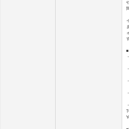
■
・
・
T
Y