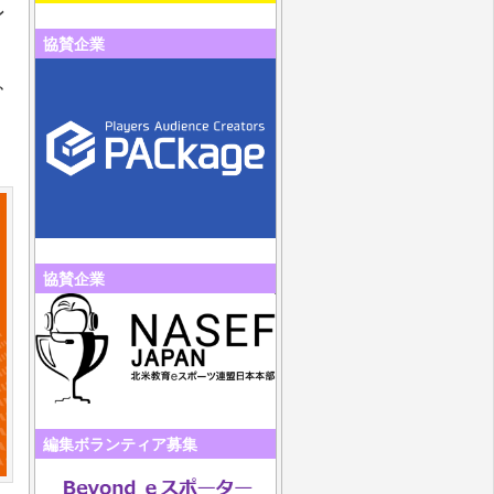
ン
協賛企業
、
協賛企業
編集ボランティア募集