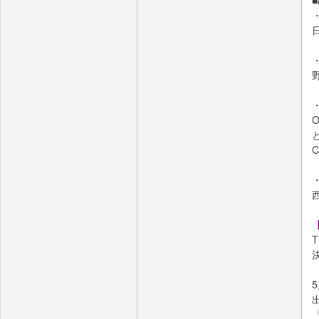
C
【
T
5