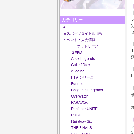
【
カテゴリー
ALL
ｅスポーツタイトル情報
イベント・大会情報
【
_ロケットリーグ
２XKO
Apex Legends
Call of Duty
eFootball
FIFA シリーズ
Fortnite
League of Legends
Overwatch
PARAVOX
PokémonUNITE
PUBG
【
Rainbow Six
THE FINALS
VALORANT