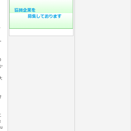
て
ー
0
か
大
け
に
x
u