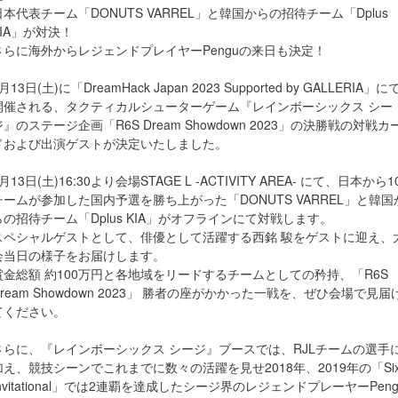
日本代表チーム「DONUTS VARREL」と韓国からの招待チーム「Dplus
KIA」が対決！
さらに海外からレジェンドプレイヤーPenguの来日も決定！
月13日(土)に「DreamHack Japan 2023 Supported by GALLERIA」に
開催される、タクティカルシューターゲーム『レインボーシックス シー
ジ』のステージ企画「R6S Dream Showdown 2023」の決勝戦の対戦カ
ドおよび出演ゲストが決定いたしました。
月13日(土)16:30より会場STAGE L -ACTIVITY AREA- にて、日本から1
チームが参加した国内予選を勝ち上がった「DONUTS VARREL」と韓国
らの招待チーム「Dplus KIA」がオフラインにて対戦します。
スペシャルゲストとして、俳優として活躍する西銘 駿をゲストに迎え、
会当日の様子をお届けします。
賞金総額 約100万円と各地域をリードするチームとしての矜持、「R6S
Dream Showdown 2023」 勝者の座がかかった一戦を、ぜひ会場で見届
てください。
さらに、『レインボーシックス シージ』ブースでは、RJLチームの選手
加え、競技シーンでこれまでに数々の活躍を見せ2018年、2019年の「Si
nvitational」では2連覇を達成したシージ界のレジェンドプレーヤーPeng