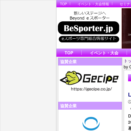
TOP
イベント・大会情報
セミナ
TOP
イベント・大会
ト
協賛企業
by
「
協賛企業
D
2