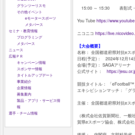
グランツーリスモ
15:00 ～ 15:30 表彰
その他イベント
eモータースポーツ
You Tube
https://www.youtub
メタバース
セミナ・教育情報
ニコニコ
https://live.nicovide
プログラミング
メタバース
【大会概要】
ニュース
名称： 全国都道府県対抗eスポー
広報ＰＲ
日程(予定)： 2024年12月
キャンペーン情報
会場(予定)： SAGAアリーナ
スポンサー情報
公式サイト：
https://jesu.or
タイトルアップデート
事業紹介
競技タイトル： 「eFootbal
企業情報
エキシビションマッチ：「グ
募集案内
製品・アプリ・サービス情
主催： 全国都道府県対抗eスポー
報
選手・チーム情報
（株式会社佐賀新聞社、一般
賀県eスポーツ協会、株式会
後援： 内閣府、文部科学省