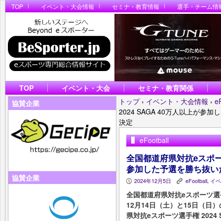
TOP
イベント・大会情報
セミナ・教育情報
選手・チーム情
TOP
イベント・大会
セミナ・教育関係
トップ
›
イベント・大会情報
›
e
協賛企業
2024 SAGA 40万人以上が
決定
eFootball
全国都道府県対抗eスポーツ選
参加した予選を勝ち抜い
協賛企業
2024年12月5日
eFootball
,
イベ
P
K
全国都道府県対抗eスポーツ
12月14日（土）と15日（
県対抗eスポーツ選手権 2024