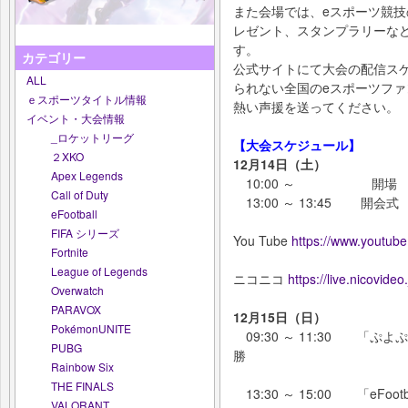
また会場では、eスポーツ競
レゼント、スタンプラリーな
す。
カテゴリー
公式サイトにて大会の配信ス
ALL
られない全国のeスポーツフ
ｅスポーツタイトル情報
熱い声援を送ってください。
イベント・大会情報
_ロケットリーグ
【大会スケジュール】
２XKO
12月14日（土）
Apex Legends
10:00 ～ 開場
Call of Duty
13:00 ～ 13:45 開会式
eFootball
FIFA シリーズ
You Tube
https://www.youtub
Fortnite
League of Legends
ニコニコ
https://live.nicovide
Overwatch
PARAVOX
12月15日（日）
PokémonUNITE
09:30 ～ 11:30 「
PUBG
勝
Rainbow Six
THE FINALS
13:30 ～ 15:00 「eFoot
VALORANT