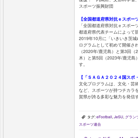
スポーツ振興財団
【全国都道府県対抗ｅスポー
「全国都道府県対抗ｅスポー
都道府県代表チームによって
2019年10月に「いきいき
ログラムとして初めて開催され
（2020年/鹿児島）と第3回（2
木）と第5回（2023年/鹿
す。
【「ＳＡＧＡ２０２４国スポ
文化プログラムは、文化・芸
など、スポーツが持つチカラ
賀県が誇る多彩な魅力を発信
タグ:
eFootball
,
JeSU
,
グラン
,
スポーツ連合