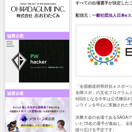
すべての出場選手が決定した
配信元：
一般社団法人日本eス
協賛企業
「全国都道府県対抗ｅスポー
全障スポ」の文化プログラム
協賛企業
6回目となる今年は公式種目4
ンラインを中心に実施された予
決勝大会の会場であるSAGA
いた75名の選手が集結し、全
繰り広げる予定です。