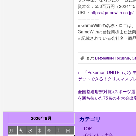
資本金：553百万円（2024年
URL：
https://gamewith.co.jp/
ーーーーー
※ GameWithの名称・ロ
GameWithの登録商標または
※ 記載されている会社名・商
タグ:
DetonatioN FocusMe
,
G
,
←
「Pokémon UNITE
ゲットできる！クリスマスプ
全国都道府県対抗eスポーツ選手権
を勝ち抜いた75名の本大会出
2026年8月
カテゴリ
TOP
月
火
水
木
金
土
日
イベント・大会