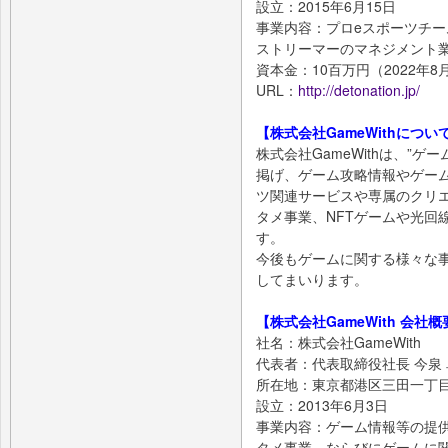
設立：2015年6月15日
事業内容：プロeスポーツチーム「D
ストリーマーのマネジメント
資本金：10百万円（2022年8
URL：
http://detonation.jp/
【株式会社GameWithについ
株式会社GameWithは、”
掲げ、ゲーム攻略情報やゲー
ツ関連サービスや専属のクリ
タメ事業、NFTゲームや光回
す。
今後もゲームに関する様々な
してまいります。
【株式会社GameWith 会社概
社名：株式会社GameWith
代表者：代表取締役社長 今泉
所在地：東京都港区三田一丁目
設立：2013年6月3日
事業内容：ゲーム情報等の提
タメ事業、ならびにゲームに