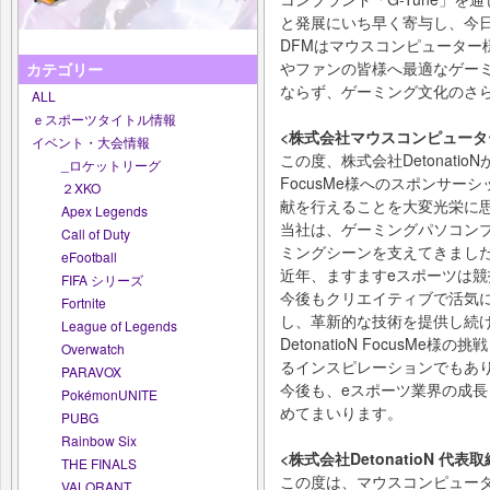
と発展にいち早く寄与し、今
DFMはマウスコンピューター
やファンの皆様へ最適なゲー
カテゴリー
ならず、ゲーミング文化のさ
ALL
ｅスポーツタイトル情報
<株式会社マウスコンピューター
イベント・大会情報
この度、株式会社DetonatioN
_ロケットリーグ
FocusMe様へのスポンサー
２XKO
献を行えることを大変光栄に
Apex Legends
当社は、ゲーミングパソコンブラ
Call of Duty
ミングシーンを支えてきまし
eFootball
近年、ますますeスポーツは
FIFA シリーズ
今後もクリエイティブで活気
Fortnite
し、革新的な技術を提供し続
League of Legends
DetonatioN FocusM
Overwatch
るインスピレーションでもあ
PARAVOX
今後も、eスポーツ業界の成
PokémonUNITE
めてまいります。
PUBG
Rainbow Six
<株式会社DetonatioN 代
THE FINALS
この度は、マウスコンピュータ
VALORANT