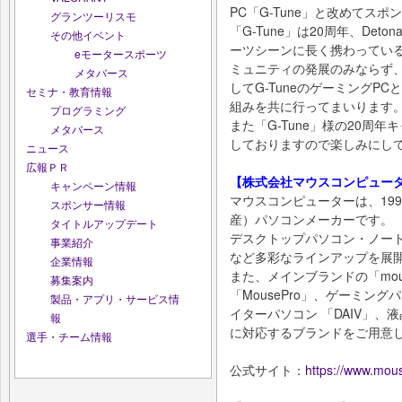
PC「G-Tune」と改めてス
グランツーリスモ
「G-Tune」は20周年、Det
その他イベント
ーツシーンに長く携わってい
eモータースポーツ
ミュニティの発展のみならず
メタバース
してG-TuneのゲーミングP
セミナ・教育情報
組みを共に行ってまいります
プログラミング
また「G-Tune」様の20周
メタバース
しておりますので楽しみにし
ニュース
広報ＰＲ
【株式会社マウスコンピュータ
キャンペーン情報
マウスコンピューターは、1993年創
スポンサー情報
産）パソコンメーカーです。
タイトルアップデート
デスクトップパソコン・ノー
事業紹介
など多彩なラインアップを展
企業情報
また、メインブランドの「mo
募集案内
「MousePro」、ゲーミングパ
製品・アプリ・サービス情
イターパソコン 「DAIV」、液
報
に対応するブランドをご用意
選手・チーム情報
公式サイト：
https://www.mous