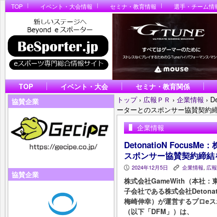
TOP
イベント・大会情報
セミナ・教育情報
選手・チーム情
TOP
イベント・大会
セミナ・教育関係
トップ
›
広報ＰＲ
›
企業情報
›
D
協賛企業
ーターとのスポンサー協賛契約
企業情報
DetonatioN Foc
スポンサー協賛契約締結
2024年12月5日
企業情報
,
広報
P
K
協賛企業
株式会社GameWith（本
子会社である株式会社Deton
梅崎伸幸）が運営するプロeスポーツ
（以下「DFM」）は、