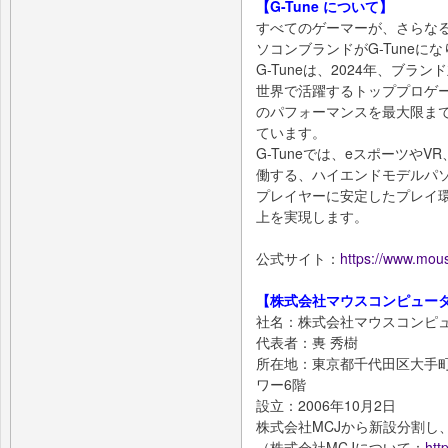
【G-Tune について】
すべてのゲーマーが、さらな
ソコンブランドがG-Tuneに
G-Tuneは、2024年、ブラ
世界で活躍するトッププロゲ
のパフォーマンスを最⼤限ま
ています。
G-Tuneでは、eスポーツや
働する、ハイエンドモデルパ
プレイヤーに安定したプレイ
上を実現します。
公式サイト：
https://www.mous
【株式会社マウスコンピュー
社名：株式会社マウスコンピ
代表者：軣 秀樹
所在地：東京都千代田区大手町
ワー6階
設立：2006年10月2日
株式会社MCJから新設分割し
（株式会社MCJについて：
htt