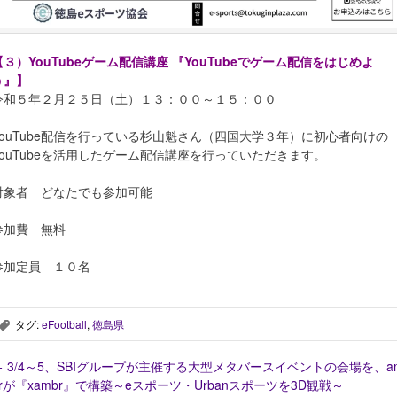
【３）YouTubeゲーム配信講座 『YouTubeでゲーム配信をはじめよ
う』】
令和５年２月２５日（土）１３：００～１５：００
YouTube配信を行っている杉山魁さん（四国大学３年）に初心者向けの
YouTubeを活用したゲーム配信講座を行っていただきます。
対象者 どなたでも参加可能
参加費 無料
参加定員 １０名
タグ:
eFootball
,
徳島県
,
←
3/4～5、SBIグループが主催する大型メタバースイベントの会場を、a
brが『xambr』で構築～eスポーツ・Urbanスポーツを3D観戦～