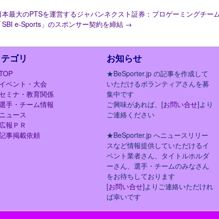
日本最大のPTSを運営するジャパンネクスト証券：プロゲーミングチー
「SBI e-Sports」のスポンサー契約を締結
→
カテゴリ
お知らせ
TOP
★BeSporter.jp の記事を作成して
イベント・大会
いただけるボランティアさんを募
セミナ・教育関係
集中です
選手・チーム情報
ご興味があれば、[
お問い合せ
]より
ニュース
ご連絡ください
広報ＰＲ
記事掲載依頼
★BeSporter.jp へニュースリリー
スなど情報提供していただけるイ
ベント業者さん、タイトルホルダ
ーさん、選手・チームのみなさん
をお待ちしております
[
お問い合せ
]よりご連絡いただけれ
ば幸いです