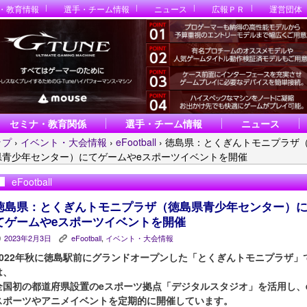
・教育情報
選手・チーム情報
ニュース
広報ＰＲ
運営団体
セミナ・教育関係
選手・チーム情報
ニュース
ップ
›
イベント・大会情報
›
eFootball
›
徳島県：とくぎんトモニプラザ
県青少年センター）にてゲームやeスポーツイベントを開催
eFootball
徳島県：とくぎんトモニプラザ（徳島県青少年センター）
てゲームやeスポーツイベントを開催
2023年2月3日
eFootball
,
イベント・大会情報
P
K
2022年秋に徳島駅前にグランドオープンした「とくぎんトモニプラザ」
は、
全国初の都道府県設置のeスポーツ拠点「デジタルスタジオ」を活用し、
スポーツやアニメイベントを定期的に開催しています。