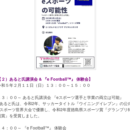
【２）あると氏講演会 & 『e Football™』 体験会】
令和５年２月１１日（日）１３：００～１５：００
１３：００～ あると氏講演会 『eスポーツ選手と学業の両立は可能』
※あると氏は、令和2年、サッカータイトル『ウイニングイレブン』の公
eスポーツ世界大会で優勝し、令和2年度徳島県スポーツ賞『グランプリ
別賞』を受賞しました。
４：００～ 『e Football™』 体験会