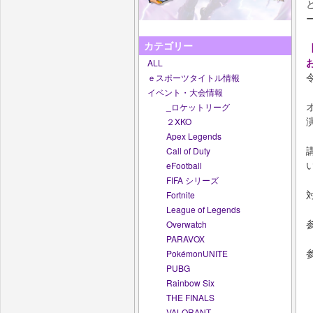
カテゴリー
ALL
ｅスポーツタイトル情報
イベント・大会情報
_ロケットリーグ
２XKO
Apex Legends
Call of Duty
eFootball
FIFA シリーズ
Fortnite
League of Legends
Overwatch
PARAVOX
PokémonUNITE
PUBG
Rainbow Six
THE FINALS
VALORANT