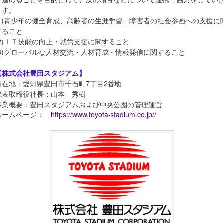
ます。
(1)青少年の健全育成、高齢者の生涯学習、障害者の社会参画への支援に
すること
(2)ＩＴ技能の向上・就労支援に関すること
(3)グローバルな人材交流・人材育成・情報発信に関すること
【株式会社豊田スタジアム】
所在地：愛知県豊田市千石町7丁目2番地
代表取締役社長：山本 秀樹
事業概要：豊田スタジアムおよび中央公園の管理運営
ホームページ：
https://www.toyota-stadium.co.jp//