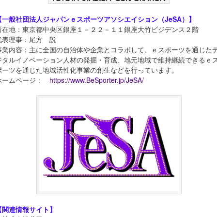
【一般社団法人ジャパンｅスポーツアソシエイション（JeSA）】
所在地：東京都中央区銀座１－２２－１１銀座大竹ビジデンス２階
代表理事：尾方 説
事業内容：主に全国の自治体や企業とコラボして、ｅスポーツを通じた
ジタルイノベーション人材の発掘・育成、地元地域で維持継続できるｅ
ポーツを通じた地域活性化事業の創生などを行っています。
ホームページ：
https://www.BeSporter.jp/JeSA/
【関連情報サイト】