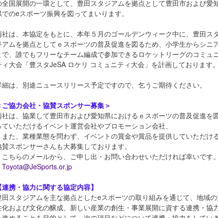
の全国展開の一環として、豊田スタジアムを拠点として豊田市および愛
県でのeスポーツ振興を図ってまいります。
両社は、本協定をもとに、本年５月のゴールデンウィーク中に、豊田ス
ジアムを拠点としてｅスポーツの普及促進を図るため、小学生からシニ
まで、誰でもフリーなチーム編成で参加できるロケットリーグのコミュ
ティ大会「豊スタJeSA ロケリ コミュニティ大会」を計画しております
詳細は、別途ニュースリリース予定ですので、乞うご期待ください。
＜ご協力会社・協賛スポンサー募集＞
両社は、協業して豊田市および愛知県におけるｅスポーツの普及促進を
っていただけるイベント運営会社やプロモーション会社、
また、業種業態を問わず、イベントの賞金や賞品を提供していただけ
協賛スポンサーさんも大募集しております。
こちらのメールから、ご申し出・お問い合わせいただければ幸いです
Toyota@JeSports.or.jp
【連携・協力に関する協定内容】
豊田スタジアムを主な拠点としたeスポーツの取り組みを通じて、地域の
性化および文化の醸成、新しい産業の創生・事業展開に資する連携・協
を進めることを目的として、次の項目などについて連携・協力をしてい