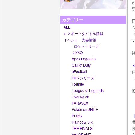
カテゴリー
ALL
ｅスポーツタイトル情報
イベント・大会情報
_ロケットリーグ
２XKO
Apex Legends
Call of Duty
eFootball
FIFA シリーズ
Fortnite
League of Legends
Overwatch
PARAVOX
PokémonUNITE
PUBG
Rainbow Six
THE FINALS
VALORANT