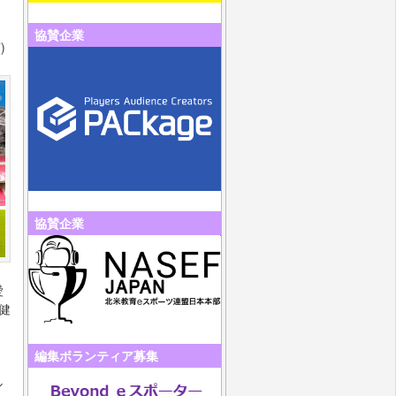
協賛企業
)
協賛企業
愛
健
編集ボランティア募集
ル