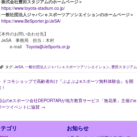
＜株式会社豊田スタジアムのホームページ＞
https://www.toyota-stadium.co.jp/
＜一般社団法人ジャパンｅスポーツアソシエイションのホームページ＞
https://www.BeSporter.jp/JeSA/
【本件のお問い合わせ先】
JeSA 事務局 担当：木村
e-mail
Toyota@JeSports.or.jp
タグ:
JeSA
,
一般社団法人ジャパンｅスポーツアソシエイション
,
豊田スタジアム
,
←
ドコモショップで高齢者向け『ぷよぷよeスポーツ無料体験会』を開
催！
岡山のeスポーツ会社DEPORTARが地方教育サービス「無花果」主催のe
ポーツイベントに協賛
→
カテゴリ
お知らせ