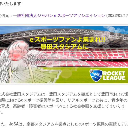
内いたします
配信元：
一般社団法人ジャパンｅスポーツアソシエイション
(2022/03/17
株式会社豊田スタジアムは、豊田スタジアムを拠点として豊田市および
知県におけるeスポーツ振興等を図り、リアルスポーツと共に、青少年の
全育成、高齢者・障害者のスポーツによる社会参画を支援してまいりま
す。
また、JeSAは、京都スタジアムを拠点としたeスポーツ振興の実績モデ