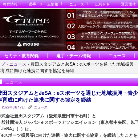
・教育情報
選手・チーム情報
ニュース
広報ＰＲ
運営団体
セミナ・教育関係
選手・チーム情報
ニュース
ップ
›
ニュース
›
豊田スタジアムとJeSA：eスポーツを通じた地域振興
年育成に向けた連携に関する協定を締結
ニュース
豊田スタジアムとJeSA：eスポーツを通じた地域振興・青少
年育成に向けた連携に関する協定を締結
2022年3月17日
ニュース
P
K
株式会社豊田スタジアム（愛知県豊田市千石町）と
一般社団法人ジャパンｅスポーツアソシエイション（東京都中央区、以
「JeSA」））は、
「eスポーツ振興等に向けた連携・協力に関する協定」を締結したことを