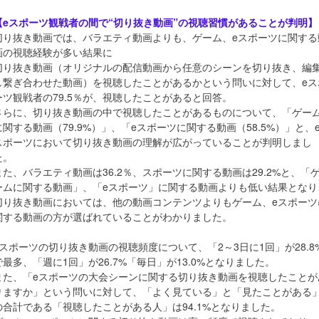
【eスポーツ観戦者の間で“切り抜き動画”の視聴習慣があることが判明】
切り抜き動画では、バラエティ動画よりも、ゲーム、eスポーツに関する
画の視聴経験が多い結果に
切り抜き動画（オリジナルの配信動画から任意のシーンを切り抜き、編
し繋ぎ合わせた動画）を視聴したことがあるかという問いに対して、eス
ーツ観戦者の79.5％が、視聴したことがあると回答。
さらに、切り抜き動画の中で視聴したことがあるものについて、「ゲー
に関する動画（79.9%）」、「eスポーツに関する動画（58.5%）」と、
スポーツにおいて切り抜き動画の理解が広がっていることが判明しまし
た。
また、バラエティ動画は36.2％、スポーツに関する動画は29.2%と、「
ームに関する動画」、「eスポーツ」に関する動画よりも低い結果となり
切り抜き動画においては、他の動画コンテンツよりもゲーム、eスポーツ
関する動画の方が選ばれていることがわかりました。
eスポーツの切り抜き動画の視聴頻度について、「2～3日に1回」が28.8
で最多、「週に1回」が26.7%「毎日」が13.0%となりました。
また、「eスポーツの大会シーンに関する切り抜き動画を視聴したことが
りますか」という問いに対して、「よく見ている」と「見たことがある
の合計である「視聴したことがある人」は94.1%となりました。