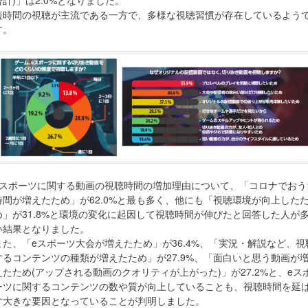
合計)」は2.0%となりました。
短時間の視聴が主流である一方で、多様な視聴習慣が存在しているよう
す。
eスポーツに関する動画の視聴時間の増加理由について、「コロナでおう
時間が増えたため」が62.0%と最も多く、他にも「視聴環境が向上した
め」が31.8%と環境の変化に起因して視聴時間が伸びたと回答した人が
い結果となりました。
また、「eスポーツ大会が増えたため」が36.4%、「実況・解説など、視
するコンテンツの種類が増えたため」が27.9%、「面白いと思う動画が
えたため(アップされる動画のクオリティが上がった)」が27.2%と、eス
ーツに関するコンテンツの数や質が向上していることも、視聴時間を延
す大きな要因となっていることが判明しました。