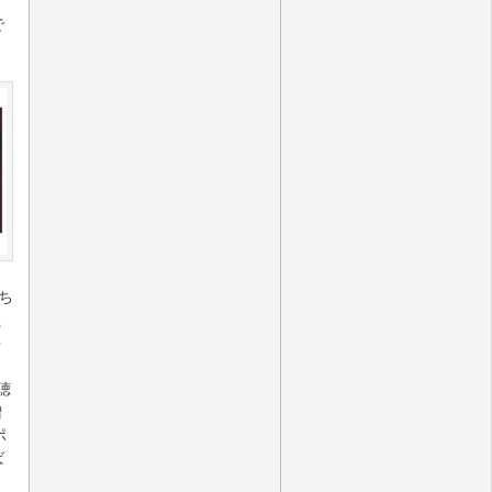
で
ち
た
多
聴
増
ポ
ば