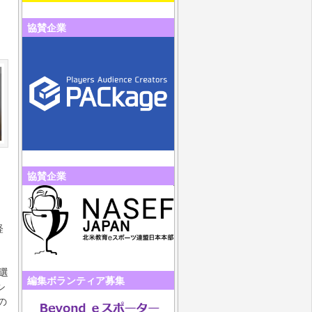
協賛企業
協賛企業
経
選
編集ボランティア募集
シ
の