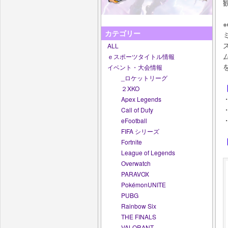
カテゴリー
ALL
ｅスポーツタイトル情報
イベント・大会情報
_ロケットリーグ
２XKO
Apex Legends
Call of Duty
eFootball
FIFA シリーズ
Fortnite
League of Legends
Overwatch
PARAVOX
PokémonUNITE
PUBG
Rainbow Six
THE FINALS
VALORANT