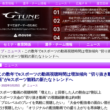
・教育情報
選手・チーム情報
ニュース
広報ＰＲ
運営団体
セミナ・教育関係
選手・チーム情報
ニュース
ップ
›
ニュース
›
この数年でeスポーツの動画視聴時間は増加傾向 “切り
画”がeスポーツ観戦の新たなトレンドへ
ニュース
この数年でeスポーツの動画視聴時間は増加傾向 “切り抜き
画”がeスポーツ観戦の新たなトレンドへ
2022年3月25日
ニュース
P
K
eスポーツ動画の視聴時間「増えた」と回答した人の割合は7割以上
eスポーツ大会の”切り抜き動画”の視聴経験者は約8割
「プロレベルのプレイを気軽に視聴したい」「大会や配信者の面白い部
だけ視聴したい」「オリジナルの配信動画での盛り上がりを再体験した