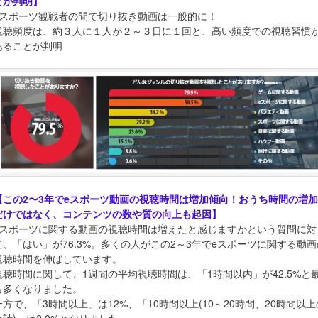
とが判明】
eスポーツ観戦者の間で切り抜き動画は一般的に！
視聴頻度は、約３人に１人が２～３日に１回と、高い頻度での視聴習慣
あることが判明
【この2〜3年でeスポーツ動画の視聴時間は増加傾向！おうち時間の増加
だけではなく、コンテンツの数や質の向上も起因】
eスポーツに関する動画の視聴時間は増えたと感じますかという質問に対
て、「はい」が76.3%。多くの人がこの2～3年でeスポーツに関する動画
視聴時間を伸ばしています。
視聴時間に関して、1週間の平均視聴時間は、「1時間以内」が42.5%と
も多くなりました。
一方で、「3時間以上」は12%、「10時間以上(10～20時間、20時間以上