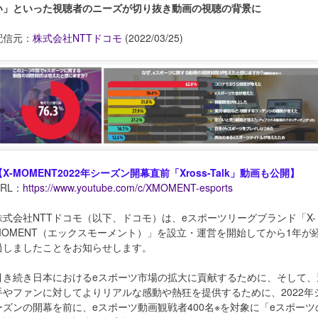
い」といった視聴者のニーズが切り抜き動画の視聴の背景に
配信元：
株式会社NTTドコモ
(2022/03/25)
【X-MOMENT2022年シーズン開幕直前「Xross-Talk」動画も公開】
URL：
https://www.youtube.com/c/XMOMENT-esports
株式会社NTTドコモ（以下、ドコモ）は、eスポーツリーグブランド「X-
MOMENT（エックスモーメント）」を設立・運営を開始してから1年が
過しましたことをお知らせします。
引き続き日本におけるeスポーツ市場の拡大に貢献するために、そして、
手やファンに対してよりリアルな感動や熱狂を提供するために、2022年
ーズンの開幕を前に、eスポーツ動画観戦者400名※を対象に「eスポーツ