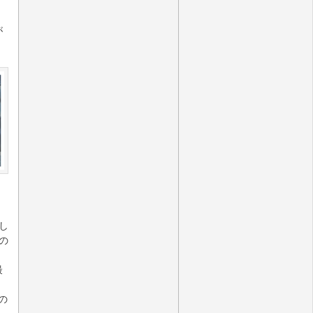
が
し
の
最
の