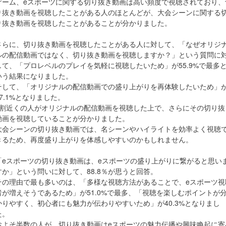
ゲーム、eスポーツに関する切り抜き動画は高い頻度で視聴されており、
り抜き動画を視聴したことがある人のほとんどが、大会シーンに関する
り抜き動画を視聴したことがあることが分かりました。
さらに、切り抜き動画を視聴したことがある人に対して、「なぜオリジ
ルの配信動画ではなく、切り抜き動画を視聴しますか？」という質問に
して、「プロレベルのプレイを気軽に視聴したいため」が55.9%で最多
いう結果になりました。
そして、「オリジナルの配信動画での盛り上がりを再体験したいため」
37.1%となりました。
4割近くの人がオリジナルの配信動画を視聴した上で、さらにその切り抜
動画を視聴していることが分かりました。
大会シーンの切り抜き動画では、名シーンやハイライトを効率よく視聴
きるため、再度盛り上がりを体感しやすいのかもしれません。
「eスポーツの切り抜き動画は、eスポーツの盛り上がりに繋がると思い
すか」という問いに対して、88.8％が思うと回答。
その理由で最も多いのは、「多様な視聴方法があることで、eスポーツ視
者が増えそうであるため」が51.0%で最多、「視聴を楽しむポイントが
かりやすく、初心者にも魅力が伝わりやすいため」が40.3%となりまし
た。
およそ半数の人が、切り抜き動画はeスポーツの魅力伝播や興味喚起に寄