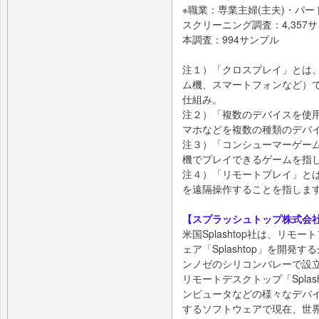
※職業：専業主婦(主夫)・パー
スクリーニング調査：4,357
本調査：994サンプル
注１）「クロスプレイ」とは
ム機、スマートフォンなど）
仕組み。
注２）「複数のデバイスを使
マホなどを複数の種類のデバ
注３）「コンシューマーゲーム」
機でプレイできるゲームを指
注４）「リモートプレイ」と
を遠隔操作することを指しま
【スプラッシュトップ株式会
米国Splashtop社は、リ
ェア「Splashtop」を開発
ンノゼのシリコンバレーで設
リモートデスクトップ「Spla
ンピュータなどの様々なデバ
するソフトウェアで現在、世界