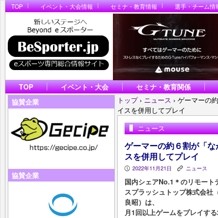
TOP
イベント・大会情報
セミナ・教育情報
選手・チーム情
TOP
イベント・大会
セミナ・教育関係
トップ
›
ニュース
›
ゲーマーの
協賛企業
イスを併用してプレイ
ニュース
ゲーマーの約６割が「な
スを併用してプレイ
2022年11月21日
ニュース
P
K
協賛企業
国内シェアNo.1＊のリモートデ
スプラッシュトップ株式会社
良昭）は、
月1回以上ゲームをプレイする2