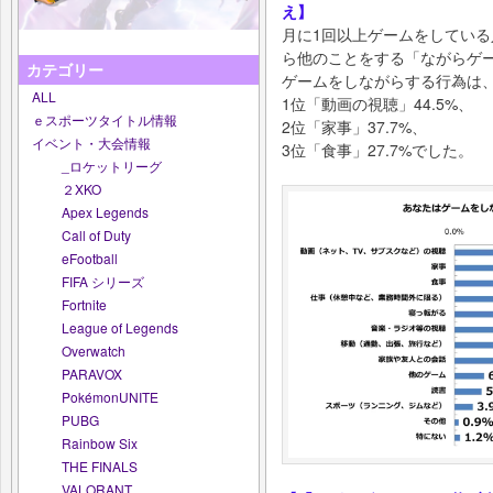
え】
月に1回以上ゲームをしている
ら他のことをする「ながらゲ
カテゴリー
ゲームをしながらする行為は
ALL
1位「動画の視聴」44.5%、
ｅスポーツタイトル情報
2位「家事」37.7%、
イベント・大会情報
3位「食事」27.7%でした。
_ロケットリーグ
２XKO
Apex Legends
Call of Duty
eFootball
FIFA シリーズ
Fortnite
League of Legends
Overwatch
PARAVOX
PokémonUNITE
PUBG
Rainbow Six
THE FINALS
VALORANT