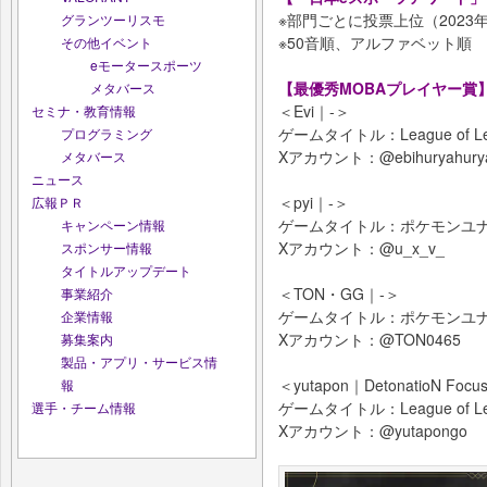
※部門ごとに投票上位（2023年
グランツーリスモ
※50音順、アルファベット順
その他イベント
eモータースポーツ
【最優秀MOBAプレイヤー賞
メタバース
＜Evi｜-＞
セミナ・教育情報
ゲームタイトル：League of Le
プログラミング
Xアカウント：@ebihuryahury
メタバース
ニュース
＜pyi｜-＞
広報ＰＲ
ゲームタイトル：ポケモンユ
キャンペーン情報
Xアカウント：@u_x_v_
スポンサー情報
タイトルアップデート
＜TON・GG｜-＞
事業紹介
ゲームタイトル：ポケモンユ
企業情報
Xアカウント：@TON0465
募集案内
製品・アプリ・サービス情
＜yutapon｜DetonatioN Foc
報
ゲームタイトル：League of Le
選手・チーム情報
Xアカウント：@yutapongo