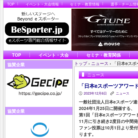
TOP
イベント・大会情報
セミナ・教育情報
選手・チーム情
TOP
イベント・大会
セミナ・教育関係
トップ
›
ニュース
›
「日本eスポ
協賛企業
ニュース
「日本eスポーツアワード
2023年12月6日
ニュース
P
K
一般社団法人日本eスポーツ連合
2024年1月25日に開催する、
協賛企業
第1回「日本eスポーツアワー
11月に引き続き2度目の中間
ファン投票は10月1日より受
ります。