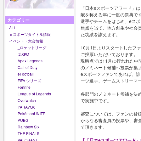
「日本eスポーツアワード」は
献を称える年に一度の祭典で
カテゴリー
選手やチームをはじめ、eス
焦点を当て、地方創生や社会
ALL
た功績を讃えます。
ｅスポーツタイトル情報
イベント・大会情報
10月1日よりスタートしたフ
_ロケットリーグ
ご投票いただいております。
２XKO
現時点では11月に行われた中間
Apex Legends
のノミネート候補へ投票が集
Call of Duty
eスポーツファンであれば、誰
eFootball
ーツ選手、ゲームストリーマ
FIFA シリーズ
Fortnite
各部門のノミネート候補を決める
League of Legends
で実施中です。
Overwatch
PARAVOX
審査については、ファンの皆
PokémonUNITE
からなる審査員の投票や、審
PUBG
て頂きます。
Rainbow Six
THE FINALS
【「日本eスポーツアワード」
VALORANT