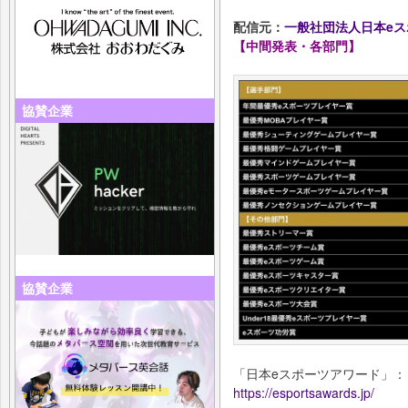
配信元：
一般社団法人日本eス
【中間発表・各部門】
協賛企業
協賛企業
「日本eスポーツアワード」：
https://esportsawards.jp/