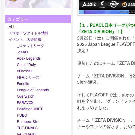
カテゴリー
【１．PUACL日本リーグが
ALL
「ZETA DIVISION」！】
ｅスポーツタイトル情報
2月22日（土）に開催された「Pokémo
イベント・大会情報
2025 Japan League 
_ロケットリーグ
決定！
２XKO
Apex Legends
優勝したのはチーム「ZETA DI
Call of Duty
eFootball
チーム「ZETA DIVISION
FIFA シリーズ
5位で通過。
Fortnite
League of Legends
そしてPLAYOFFではまさ
Overwatch
戦を全て制し、グランドファイ
PARAVOX
利を収めました。
PokémonUNITE
PUBG
チーム「 ZETA DIVISI
Rainbow Six
ナーやファンの皆さま、おめで
THE FINALS
VALORANT