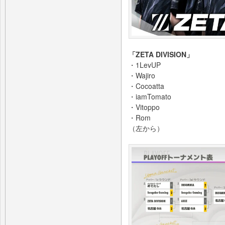
「ZETA DIVISION」
・1LevUP
・Wajiro
・Cocoatta
・iamTomato
・Vitoppo
・Rom
（左から）