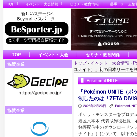
TOP
イベント・大会情報
セミナ・教育情報
選手・チーム情
TOP
イベント・大会
セミナ・教育関係
トップ
›
イベント・大会情報
›
P
協賛企業
ユナイト）」初の日本リーグを制した
PokémonUNITE
「Pokémon UNIT
制したのは「ZETA DIVI
2025年2月23日
PokémonUNI
P
K
協賛企業
ポケットモンスターをプロデ
港区六本⽊ 代表取締役社⻑：
好評配信中のダウンロードソフト
ナイト』）について、以下の