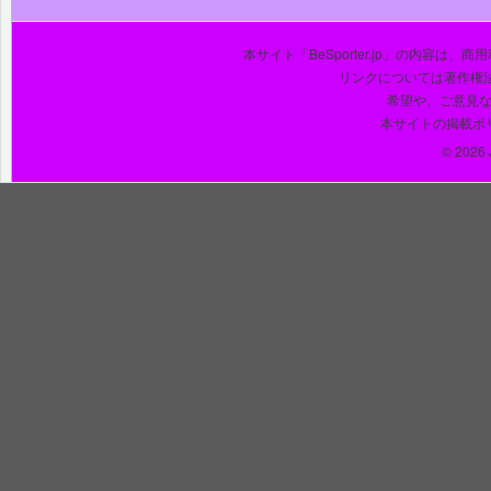
本サイト「BeSporter.jp」の内容
リンクについては著作権
希望や、ご意見
本サイトの掲載ポ
© 2026 J