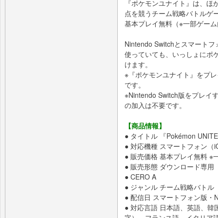
『ポケモンユナイト』は、ほ
点を競うチーム戦略バトルゲ
基本プレイ無料（※一部ゲー
Nintendo Switchと
使っていても、いっしょにポ
けます。
​※『ポケモンユナイト』をプ
です。
※Nintendo Switch版をプレイ
の加入は不要です。
【商品情報】
● タイトル 『Pokémon UNIT
● 対応機種 スマートフォン（iOS／A
● 販売価格 基本プレイ無料 
● 販売形態 ダウンロード専用
● CERO A
● ジャンル チーム戦略バトル
● 配信日 スマートフォン版・Nin
● 対応言語 日本語、英語、
字）、フランス語、イタリア