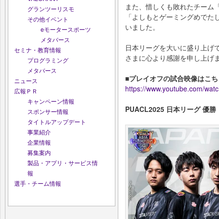
また、惜しくも敗れたチーム「REJ
グランツーリスモ
「よしもとゲーミングめでた
その他イベント
いました。
eモータースポーツ
メタバース
日本リーグを大いに盛り上げ
セミナ・教育情報
さまに心より感謝を申し上げ
プログラミング
メタバース
■プレイオフの試合映像はこち
ニュース
https://www.youtube.com/wa
広報ＰＲ
キャンペーン情報
PUACL2025 日本リーグ 優勝
スポンサー情報
タイトルアップデート
事業紹介
企業情報
募集案内
製品・アプリ・サービス情
報
選手・チーム情報