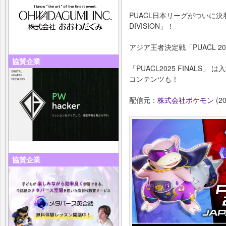
PUACL日本リーグがついに決
DIVISION」！
アジア王者決定戦「PUACL 20
協賛企業
「PUACL2025 FINAL
コンテンツも！
配信元：
株式会社ポケモン
(20
協賛企業