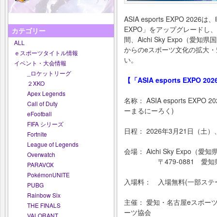
ASIA esports EXPO 202
EXPO」をアップグレードし、2
カテゴリー
間、Aichi Sky Expo
ALL
からのeスポーツ文化の拡大
ｅスポーツタイトル情報
い。
イベント・大会情報
_ロケットリーグ
【「ASIA esports EXPO 
２XKO
Apex Legends
名称： ASIA esports E
Call of Duty
ーまるにーろく)
eFootball
FIFA シリーズ
日程： 2026年3月21日（土
Fortnite
League of Legends
会場： Aichi Sky Expo
Overwatch
〒479-0881 愛知県
PARAVOX
PokémonUNITE
入場料： 入場無料(一部ステ
PUBG
Rainbow Six
主催： 愛知・名古屋eスポー
THE FINALS
ーツ協会
VALORANT