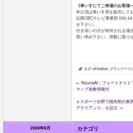
《車いすにてご来場のお客様
本公演は車いす席を販売して
以降CBCテレビ事業部 052-241
せ下さい。
付き添いの方が同伴される場
買い求め下さい。席数に限り
タグ:
eFootball
,
グランツーリ
,
←
KizunaAI：フォートナ
マップ攻略情報付
ｅスポーツ分野で国内初の東西
アライアンス」を設立
→
2026年8月
カテゴリ