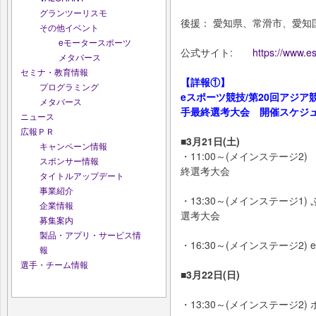
グランツーリスモ
後援： 愛知県、常滑市、愛知
その他イベント
eモータースポーツ
公式サイト:
https://www.e
メタバース
セミナ・教育情報
【詳報①】
プログラミング
eスポーツ競技/第20回アジア競
メタバース
手最終選考大会 開催スケジ
ニュース
広報ＰＲ
■3月21日(土)
キャンペーン情報
・11:00～(メインステージ
スポンサー情報
終選考大会
タイトルアップデート
事業紹介
・13:30～(メインステージ
企業情報
選考大会
募集案内
製品・アプリ・サービス情
・16:30～(メインステージ2)
報
選手・チーム情報
■3月22日(日)
・13:30～(メインステージ