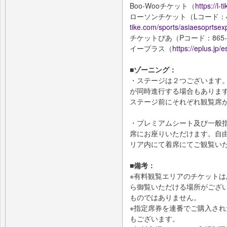
Boo-Wooチケット（
https://l-
ローソンチケット（Lコード：4
tike.com/sports/asiaesoprtsex
チケットぴあ（Pコード：865-
イープラス（
https://eplus.jp
■ゾーニング：
・ステージは２つございます
が同時進行する場合もありま
ステージ前にそれぞれ観覧席
・プレミアムシート及び一般
席にお座りいただけます。自
リア内にて着席にてご観覧い
■備考：
※有料観覧エリアのチケット
ら御覧いただける場所がござ
ものではありません。
※指定席券を連番でご購入さ
もございます。