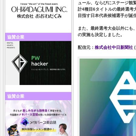
ュール、ならびにステージ観
計4種目6タイトルの最終選考
目指す日本代表候補選手が誕
また、最終選考大会以外にも
の実施も決定しました。
協賛企業
配信元：
株式会社中日新聞社
(
協賛企業