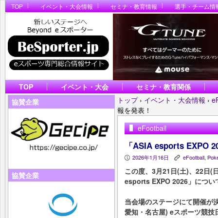
TOP
イベント・大会情報
セミナ・教育情報
選手・チーム情
TOP
イベント・大会
セミナ・教育関係
トップ
›
イベント・大会情報
›
e
協賛企業
報を発表！
eFootball
「ASIA esports EX
2026年1月16日
eFootball
,
Pok
P
K
この度、3月21日(土)、22日(日)
協賛企業
esports EXPO 2026
当会場のステージにて開催が決定
愛知・名古屋) eスポーツ競