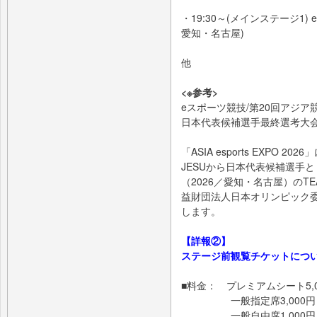
・19:30～(メインステージ1)
愛知・名古屋)
日本代表候補
他
<※参考>
eスポーツ競技/第20回アジア競
日本代表候補選手最終選考大
「ASIA esports EXPO
JESUから日本代表候補選手
（2026／愛知・名古屋）のTE
益財団法人日本オリンピック委
します。
【詳報②】
ステージ前観覧チケットにつ
■料金： プレミアムシート5,
一般指定席3,000円
一般自由席1,000円