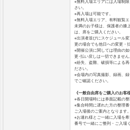
※無料入場エリアには入場制
さい。
※再入場は可能です。
※無料入場エリア、有料観覧エ
未満のお子様は、保護者の膝
は、席をご購入ください。
※出演者並びにスケジュール
更の場合でも他日への変更・
※開催公演に関しては理由の如
更･払い戻しは一切できませ
※紛失、盗難、破損等による
ださい。
※会場内の写真撮影、録画、
でご確認ください。
《一般自由席をご購入のお客
※各日開場時には券面記載の
※集合時間に遅れた方の整理
ご入場後のご案内となります
※お連れ様とご一緒に入場を
番号で一緒にご整列・ご入場