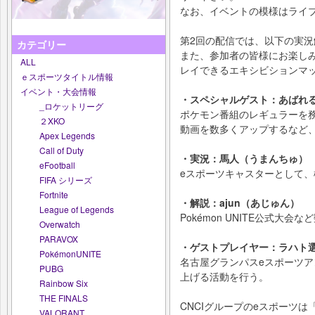
なお、イベントの模様はライ
第2回の配信では、以下の実
カテゴリー
また、参加者の皆様にお楽し
ALL
レイできるエキシビションマ
ｅスポーツタイトル情報
イベント・大会情報
・スペシャルゲスト：あばれ
_ロケットリーグ
ポケモン番組のレギュラーを務
２XKO
動画を数多くアップするなど
Apex Legends
Call of Duty
・実況：馬人（うまんちゅ）
eFootball
eスポーツキャスターとして
FIFA シリーズ
Fortnite
・解説：ajun（あじゅん）
League of Legends
Pokémon UNITE公式
Overwatch
PARAVOX
・ゲストプレイヤー：ラハト
PokémonUNITE
名古屋グランパスeスポーツア
PUBG
上げる活動を行う。
Rainbow Six
THE FINALS
CNCIグループのeスポーツ
VALORANT