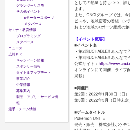
としての熱量も持ちつつ、誰
グランツーリスモ
ます。
その他イベント
また、CNCIグループでは、
eモータースポーツ
ビスや、地域密着の番組コン
メタバース
および地域eスポーツ産業の
セミナ・教育情報
プログラミング
【イベント概要】
メタバース
■イベント名
ニュース
・第2回UCHABLE!! みんなでPo
広報ＰＲ
・第3回UCHABLE!! みんなでPo
キャンペーン情報
公式サイト：
https://www.cnci.
スポンサー情報
オンラインにて開催、ライブ
タイトルアップデート
掲載）
事業紹介
企業情報
■開催日
募集案内
第2回：2022年1月30日（
製品・アプリ・サービス情
第3回：2022年3月（日時未定
報
選手・チーム情報
■ゲームタイトル
Pokémon UNITE
発売・販売 株式会社ポケモ