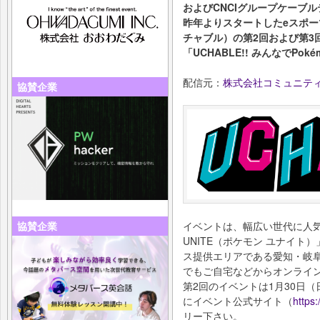
およびCNCIグループケーブル
昨年よりスタートしたeスポーツ
チャブル）の第2回および第3
「UCHABLE!! みんなでPo
配信元：
株式会社コミュニテ
協賛企業
協賛企業
イベントは、幅広い世代に人気
UNITE（ポケモン ユナイト
ス提供エリアである愛知・岐
でもご自宅などからオンライ
第2回のイベントは1月30日
にイベント公式サイト（
https:
リー下さい。