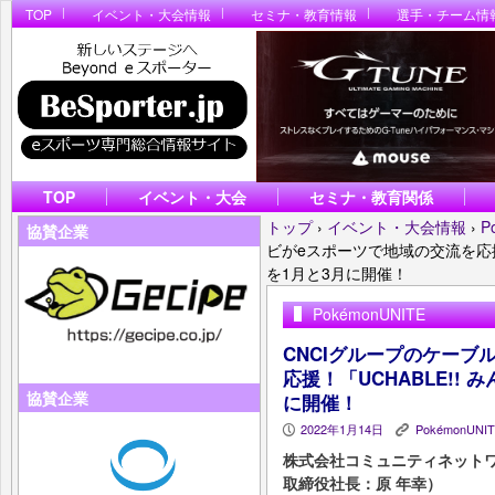
TOP
イベント・大会情報
セミナ・教育情報
選手・チーム情
TOP
イベント・大会
セミナ・教育関係
トップ
›
イベント・大会情報
›
P
協賛企業
ビがeスポーツで地域の交流を応援！「U
を1月と3月に開催！
PokémonUNITE
CNCIグループのケーブ
応援！「UCHABLE!! み
協賛企業
に開催！
2022年1月14日
PokémonUNI
P
K
株式会社コミュニティネット
取締役社長：原 年幸）