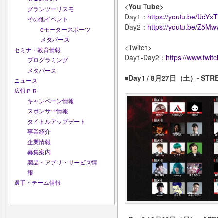
<You Tube>
グランツーリスモ
Day1：
https://youtu.be/UcYx
その他イベント
Day2：
https://youtu.be/Z5M
eモータースポーツ
メタバース
<Twitch>
セミナ・教育情報
Day1-Day2：
https://www.twit
プログラミング
メタバース
■Day1 / 8月27日（土）- STR
ニュース
広報ＰＲ
キャンペーン情報
スポンサー情報
タイトルアップデート
事業紹介
企業情報
募集案内
製品・アプリ・サービス情
報
選手・チーム情報