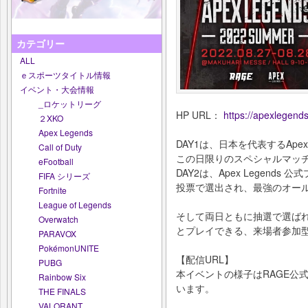
カテゴリー
ALL
ｅスポーツタイトル情報
イベント・大会情報
_ロケットリーグ
HP URL：
https://apexlegend
２XKO
Apex Legends
DAY1は、日本を代表するApe
Call of Duty
この日限りのスペシャルマッ
eFootball
DAY2は、Apex Legen
FIFA シリーズ
投票で選出され、最強のオー
Fortnite
League of Legends
そして両日ともに抽選で選ば
Overwatch
とプレイできる、来場者参加
PARAVOX
PokémonUNITE
【配信URL】
PUBG
本イベントの様子はRAGE公式Y
Rainbow Six
います。
THE FINALS
VALORANT