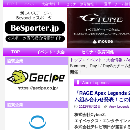
TOP
イベント・大会情報
セミナ・教育情報
選手・チーム情
TOP
イベント・大会
セミナ・教育関係
トップ
›
イベント・大会情報
›
A
協賛企業
Summer」Day1 / Day
開催！
Apex Legends
「RAGE Apex Legends
ム組み合わせ発表！この
協賛企業
2022年8月23日
Apex Legends
P
K
株式会社CyberZ、
エイベックス・エンタテイン
株式会社テレビ朝日が運営す