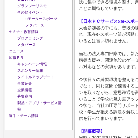
技に集中できる環境を整え、
グランツーリスモ
ことに期待しています。
その他イベント
eモータースポーツ
【日本ＰＣサービスのe-スポ
メタバース
大会参加者の中にも、普段の
セミナ・教育情報
れ、現在e-スポーツ部が活動
プログラミング
いるとは言い切れません。
メタバース
ニュース
当社の法人専門部隊では、新た
広報ＰＲ
構築支援や、関連施設のゲー
キャンペーン情報
ル対応などの実績があります
スポンサー情報
タイトルアップデート
今後日々の練習環境を整える
事業紹介
でなく、同じ空間で練習する
企業情報
ンを取りながら、意思疎通を
募集案内
いることで学校の魅力度アッ
製品・アプリ・サービス情
今後も、当社のIT専門サポー
報
校・学生が抱える課題を解決
選手・チーム情報
供を行ってまいります。
【開催概要】
日時：2022年8月28日（日）1