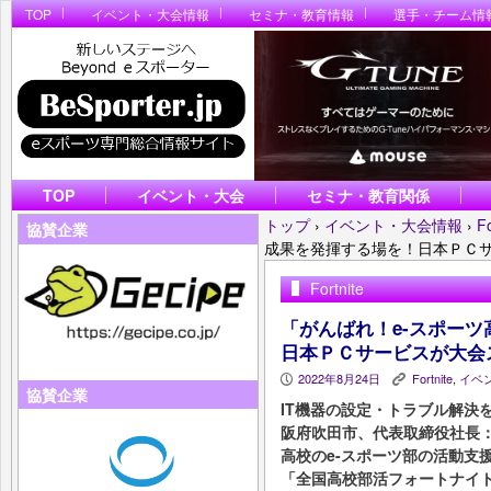
TOP
イベント・大会情報
セミナ・教育情報
選手・チーム情
TOP
イベント・大会
セミナ・教育関係
トップ
›
イベント・大会情報
›
Fo
協賛企業
成果を発揮する場を！日本ＰＣ
Fortnite
「がんばれ！e-スポー
日本ＰＣサービスが大会
2022年8月24日
Fortnite
,
イベ
P
K
協賛企業
IT機器の設定・トラブル解決
阪府吹⽥市、代表取締役社⻑：
高校のe-スポーツ部の活動支
「全国高校部活フォートナイ