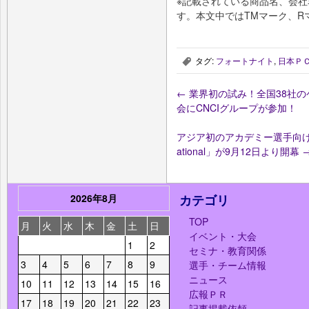
※記載されている商品名、会
す。本⽂中ではTMマーク、R
タグ:
フォートナイト
,
日本Ｐ
,
←
業界初の試み！全国38社の
会にCNCIグループが参加！
アジア初のアカデミー選手向け国際大会「2
ational」が9月12日より開幕
2026年8月
カテゴリ
TOP
月
火
水
木
金
土
日
イベント・大会
1
2
セミナ・教育関係
3
4
5
6
7
8
9
選手・チーム情報
ニュース
10
11
12
13
14
15
16
広報ＰＲ
17
18
19
20
21
22
23
記事掲載依頼