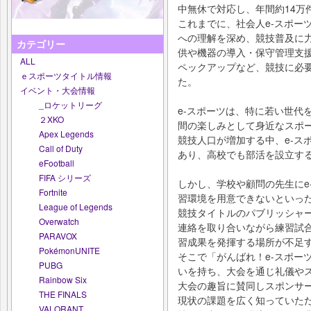
中無休で対応し、年間約14万
これまでに、社会人e-スポー
への理解を深め、競技普及に
カテゴリー
供や機器の導入・保守管理支
ALL
ペックアップなど、競技に必
ｅスポーツタイトル情報
た。
イベント・大会情報
_ロケットリーグ
e-スポーツは、特に若い世代
２XKO
間の楽しみとして⾝近なスポ
Apex Legends
競技人口が増加する中、e-ス
Call of Duty
あり、高校でも部活を設立す
eFootball
FIFA シリーズ
しかし、学校や顧問の先生にe
Fortnite
習環境を用意できないといっ
League of Legends
競技タイトルのパブリッシャー
Overwatch
連絡を取り合いながら練習試
PARAVOX
習成果を発揮する場所が不足
PokémonUNITE
そこで「がんばれ！e-スポー
PUBG
いを持ち、大会を通じ礼儀や
Rainbow Six
⼤会の趣旨に賛同しスポンサ
THE FINALS
現状の課題を広く知っていた
VALORANT