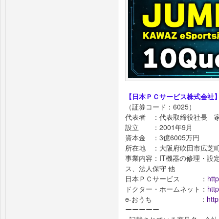
【日本ＰＣサービス株式会社
（証券コード：6025）
代表者 ：代表取締役社長 家
設立 ：2001年9月
資本金 ：3億6005万円
所在地 ：大阪府吹田市広芝町9
事業内容：IT機器の修理・設
ス、法人保守 他
日本ＰＣサービス ：
http
ドクター・ホームネット：
htt
e-おうち ：
http
ーーーーー