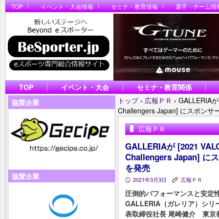
TOP
イベント・大会情報
セミナ・教育情報
選手・チーム情
TOP
イベント・大会
セミナ・教育関係
トップ
›
広報ＰＲ
›
GALLERIAが
協賛企業
Challengers Japan] 
広報ＰＲ
GALLERIAが [2021 VA
Challengers Jap
を発売
協賛企業
2021年3月3日
広報ＰＲ
P
K
圧倒的パフォーマンスと安定性
GALLERIA（ガレリア）
表取締役社長 尾崎健介 東京