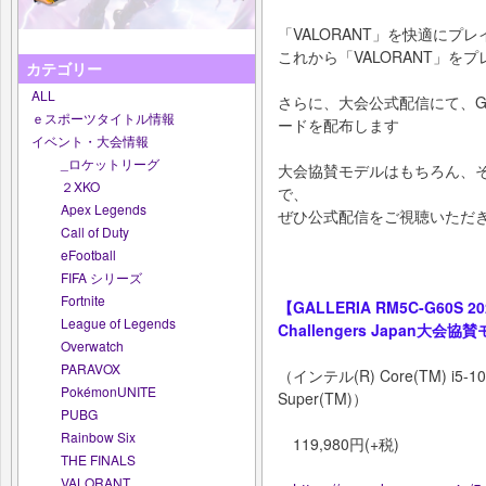
「VALORANT」を快適に
これから「VALORANT」を
カテゴリー
ALL
さらに、大会公式配信にて、GA
ｅスポーツタイトル情報
ードを配布します
イベント・大会情報
_ロケットリーグ
大会協賛モデルはもちろん、その
２XKO
で、
Apex Legends
ぜひ公式配信をご視聴いただき、
Call of Duty
eFootball
FIFA シリーズ
Fortnite
【GALLERIA RM5C-G60S 20
League of Legends
Challengers Japan大会協
Overwatch
PARAVOX
（インテル(R) Core(TM) i5-1040
PokémonUNITE
Super(TM)）
PUBG
Rainbow Six
119,980円(+税)
THE FINALS
VALORANT