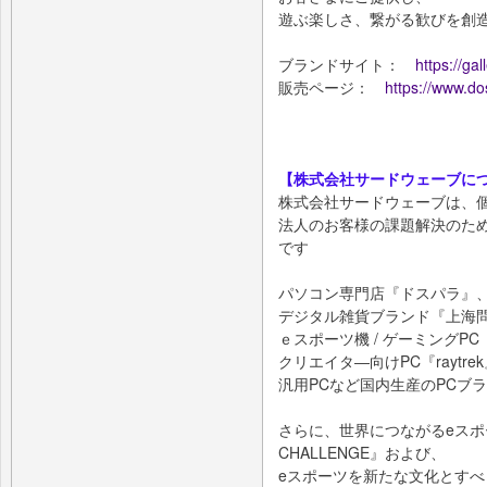
遊ぶ楽しさ、繋がる歓びを創
ブランドサイト：
https://gal
販売ページ：
https://www.d
【株式会社サードウェーブに
株式会社サードウェーブは、
法人のお客様の課題解決のた
です
パソコン専門店『ドスパラ』
デジタル雑貨ブランド『上海
ｅスポーツ機 / ゲーミングPC『
クリエイタ―向けPC『raytre
汎用PCなど国内生産のPCブ
さらに、世界につながるeスポーツ
CHALLENGE』および、
eスポーツを新たな文化とすべ