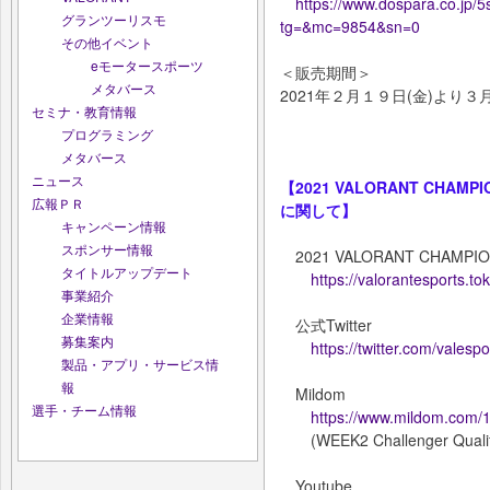
https://www.dospara.co.jp/
グランツーリスモ
tg=&mc=9854&sn=0
その他イベント
eモータースポーツ
＜販売期間＞
メタバース
2021年２月１９日(金)より３
セミナ・教育情報
プログラミング
メタバース
ニュース
【2021 VALORANT CHAMPIO
広報ＰＲ
に関して】
キャンペーン情報
スポンサー情報
2021 VALORANT CHAMP
タイトルアップデート
https://valorantesports.to
事業紹介
企業情報
公式Twitter
募集案内
https://twitter.com/valespo
製品・アプリ・サービス情
報
Mildom
選手・チーム情報
https://www.mildom.com/
(WEEK2 Challenger Qu
Youtube