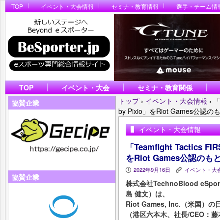
TOP
イベント・大会情報
セミナ・教育情報
選手・チーム情
TOP
イベント・大会
セミナ・教育関係
トップ
›
イベント・大会情報
›
「
協賛企業
by Pixio」をRiot Games公認
イベント・大会情報
「Teamfight Tactics FIR
をRiot Games公認のも
2022年9月16日
イベント・大
P
K
協賛企業
株式会社TechnoBlood e
島 健文）は、
Riot Games, Inc.（
（港区六本木、社長/CEO：藤本