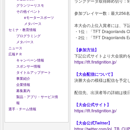
ランクデータ取得締め切り：9
グランツーリスモ
その他イベント
参加プレイヤー数：最大256名
eモータースポーツ
メタバース
本大会の上位入賞者には、下
セミナ・教育情報
・1位：「TFT Dragonlands
プログラミング
・2位：「TFT Dragonlands Ea
メタバース
ニュース
【参加方法】
広報ＰＲ
下記公式サイトより大会規約
キャンペーン情報
https://tft.firstignition.jp/
スポンサー情報
タイトルアップデート
【大会配信について】
事業紹介
決勝大会の模様は配信を予定
企業情報
募集案内
配信先、出演者等の詳細は後
製品・アプリ・サービス情
報
【大会公式サイト】
選手・チーム情報
https://tft.firstignition.jp/
【大会公式Twitter】
https://twitter.com/lol_TB_CUP