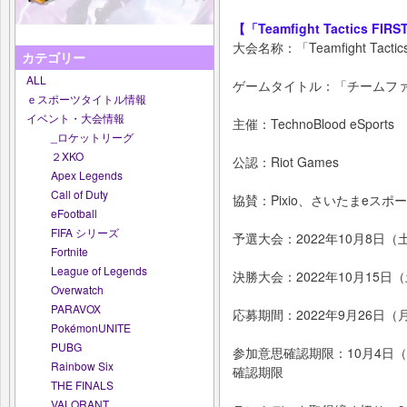
【「Teamfight Tactics FIRS
大会名称：「Teamfight Tactics F
カテゴリー
ALL
ゲームタイトル：「チームファ
ｅスポーツタイトル情報
イベント・大会情報
主催：TechnoBlood eSports
_ロケットリーグ
２XKO
公認：Riot Games
Apex Legends
Call of Duty
協賛：Pixio、さいたまeスポー
eFootball
FIFA シリーズ
予選大会：2022年10月8日（
Fortnite
League of Legends
決勝大会：2022年10月15日
Overwatch
PARAVOX
応募期間：2022年9月26日（
PokémonUNITE
PUBG
参加意思確認期限：10月4日（
Rainbow Six
確認期限
THE FINALS
VALORANT