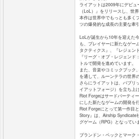
ライアットは2009年にデビ
（LoL）』をリリースし、世
本作は世界中でもっとも多くプ
ツの爆発的な成長の主要な牽
LoLが誕生から10年を迎え
も、プレイヤーに新たなゲー
タクティクス』、『レジェンド
『リーグ・オブ・レジェンド
トルで開発を進めています。
また、音楽やコミックブック
を通して、ルーンテラの世界
さらにライアットは、パブリッシ
イアットフォージ）を立ち上
Riot Forgeはサードパー
にした新たなゲームの開発を
Riot Forgeにとって第一作目となる『
Story』は、Airship Sy
グゲーム（RPG）となってい
ブランドン・ベックとマーク