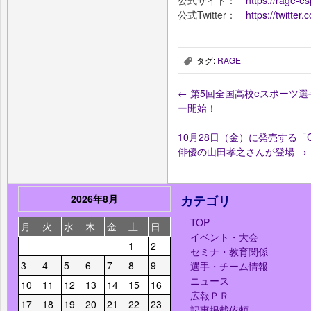
公式サイト：
https://rage-es
公式Twitter：
https://twitte
タグ:
RAGE
,
←
第5回全国高校eスポーツ選手
ー開始！
10月28日（金）に発売する「Call o
俳優の山田孝之さんが登場
→
2026年8月
カテゴリ
TOP
月
火
水
木
金
土
日
イベント・大会
1
2
セミナ・教育関係
3
4
5
6
7
8
9
選手・チーム情報
ニュース
10
11
12
13
14
15
16
広報ＰＲ
17
18
19
20
21
22
23
記事掲載依頼