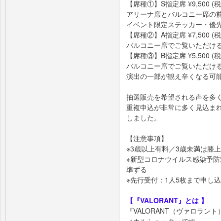
【席種①】S指定席 ¥9,500 (税
アリーナ席とバルコニー席の
イベント限定ステッカー・優
【席種②】A指定席 ¥7,500 (税
バルコニー席でご覧いただけ
【席種③】B指定席 ¥5,500 (税
バルコニー席でご覧いただけ
演出の一部が観え辛くなる可
抽選販売を希望される声を多
重複申込が非常に多く見込ま
しました。
【注意事項】
※3歳以上有料／3歳未満は膝
※新型コロナウイルス感染予
準ずる
※先行受付：1人5枚まで申し
【『VALORANT』とは 】
『VALORANT（ヴァロラン