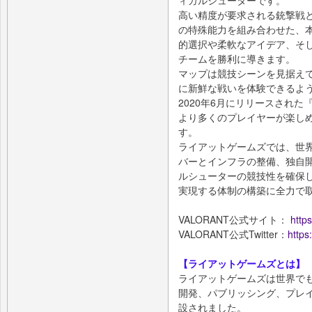
ィカルシューターです。
高い精度が要求される銃撃戦
の特殊能力を組み合わせた、
的選択や柔軟なアイデア、そ
チームを勝利に導きます。
マップは競技シーンを見据え
に新鮮な戦いを体験できるよ
2020年6月にリリースされた
より多くのプレイヤーが楽し
す。
ライアットゲームズでは、世
バーとインフラの整備、独自
ルシューターの競技性を確保し
実現する体制の構築に全力で
VALORANT公式サイト：
https
VALORANT公式Twitter：
https
【ライアットゲームズとは】
ライアットゲームズは世界で
開発、パブリッシング、プレイ
設されました。