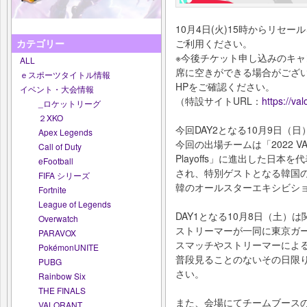
10月4日(火)15時からリセ
ご利用ください。
カテゴリー
※今後チケット申し込みのキ
ALL
席に空きができる場合がござ
ｅスポーツタイトル情報
HPをご確認ください。
イベント・大会情報
（特設サイトURL：
https://va
_ロケットリーグ
２XKO
今回DAY2となる10月9日（
Apex Legends
今回の出場チームは「2022 VALORA
Call of Duty
Playoffs」に進出した日本
eFootball
され、特別ゲストとなる韓国の
FIFA シリーズ
韓のオールスターエキシビシ
Fortnite
League of Legends
DAY1となる10月8日（土）
Overwatch
ストリーマーが一同に東京ガ
PARAVOX
スマッチやストリーマーによ
PokémonUNITE
普段見ることのないその日限
PUBG
さい。
Rainbow Six
THE FINALS
また、会場にてチームブース
VALORANT