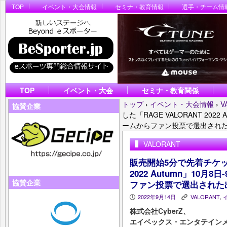
TOP
イベント・大会情報
セミナ・教育情報
選手・チーム情
TOP
イベント・大会
セミナ・教育関係
トップ
›
イベント・大会情報
›
V
協賛企業
した「RAGE VALORANT 202
ームからファン投票で選出され
VALORANT
販売開始5分で先着チケット
2022 Autumn」10
協賛企業
ファン投票で選出された
2022年9月14日
VALORANT
,
P
K
株式会社CyberZ、
エイベックス・エンタテイン