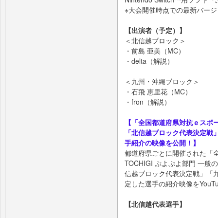
※大会開催時点での最新バー
【出演者（予定）】
＜北信越ブロック＞
・前島 亜美（MC）
・delta（解説）
＜九州・沖縄ブロック＞
・石飛 恵里花（MC）
・fron（解説）
【「全国都道府県対抗ｅスポーツ選
「北信越ブロック代表決定戦
手紹介の映像を公開！】
都道府県ごとに開催された「全
TOCHIGI ぷよぷよ部門 
信越ブロック代表決定戦」「
定した選手の紹介映像をYouT
【北信越代表選手】