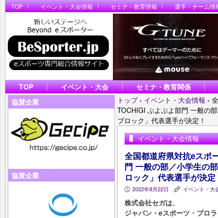
TOP
イベント・大会情報
セミナ・教育情報
選手・チーム情
TOP
イベント・大会
セミナ・教育関係
トップ
›
イベント・大会情報
›
全
協賛企業
TOCHIGI ぷよぷよ部門 一
ブロック」代表選手が決定！
イベント・大会情報
全国都道府県対抗eスポーツ選
門 一般の部／小学生の
協賛企業
ロック」代表選手が決定
2022年8月22日
イベント・大
P
K
株式会社セガは、
ジャパン・eスポーツ・プロ