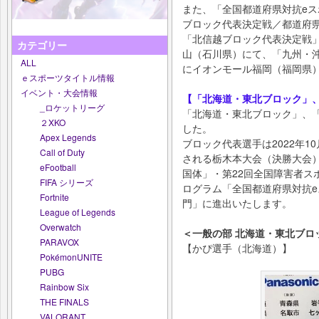
また、「全国都道府県対抗eスポー
ブロック代表決定戦／都道府県
「北信越ブロック代表決定戦」
カテゴリー
山（石川県）にて、「九州・沖
ALL
にイオンモール福岡（福岡県
ｅスポーツタイトル情報
イベント・大会情報
【「北海道・東北ブロック」
_ロケットリーグ
「北海道・東北ブロック」、
２XKO
した。
Apex Legends
ブロック代表選手は2022年1
Call of Duty
される栃木本大会（決勝大会）
eFootball
国体」・第22回全国障害者ス
FIFA シリーズ
ログラム「全国都道府県対抗eスポ
Fortnite
門」に進出いたします。
League of Legends
Overwatch
＜一般の部 北海道・東北ブロ
PARAVOX
【かぴ選手（北海道）】
PokémonUNITE
PUBG
Rainbow Six
THE FINALS
VALORANT