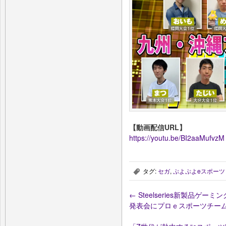
【動画配信URL】
https://youtu.be/BI2aaMufvzM
タグ:
セガ
,
ぷよぷよeスポーツ
,
←
Steelseries新製品ゲーミングギ
発表会にプロｅスポーツチーム