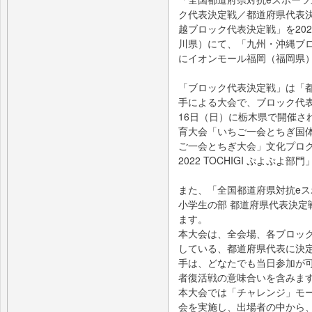
ク代表決定戦／都道府県代表決
越ブロック代表決定戦」を20
川県）にて、「九州・沖縄ブロ
にイオンモール福岡（福岡県
「ブロック代表決定戦」は「
手による大会で、ブロック代表に
16日（日）に栃木県で開催さ
育大会「いちご一会とちぎ国体
ご一会とちぎ大会」文化プロ
2022 TOCHIGI ぷよぷよ
また、「全国都道府県対抗eスポー
小学生の部 都道府県代表決定
ます。
本大会は、全会場、各ブロッ
している、都道府県代表に決
手は、どなたでも当日参加が
者復活戦の意味合いを含みま
本大会では「チャレンジ」モ
会を実施し、出場者の中から