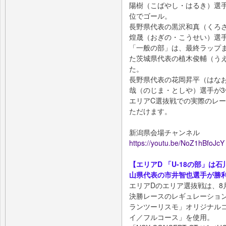
陽樹（こばやし・はるき）選
位でゴール。
長野県代表の黒沢和真（くろ
煌晟（おぎの・こうせい）選
「一般の部」は、最終ラップ
た茨城県代表の植木俊輔（う
た。
長野県代表の花岡昇平（はな
哉（のじま・としや）選手が
エリアC選抜戦での実際のレ
ただけます。
新潟県会場チャンネル
https://youtu.be/NoZ1hBfoJcY
【エリアD 「U-18の部」
山県代表の市井智也選手が勝利
エリアDのエリア選抜戦は、8
決勝レースのレギュレーション
ランツーリスモ」オリジナル
イ／フルコース」を使用。