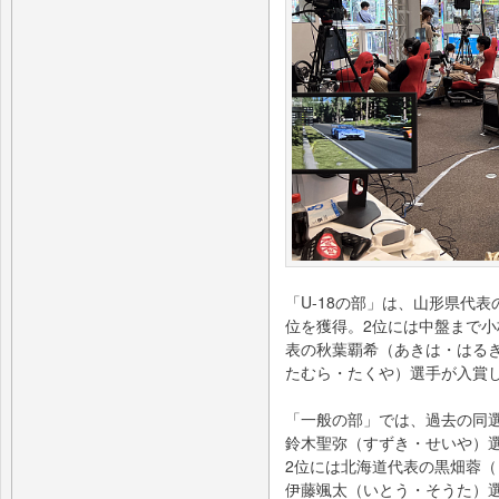
「U-18の部」は、山形県代
位を獲得。2位には中盤まで
表の秋葉覇希（あきは・はる
たむら・たくや）選手が入賞
「一般の部」では、過去の同
鈴木聖弥（すずき・せいや）
2位には北海道代表の黒畑蓉（
伊藤颯太（いとう・そうた）