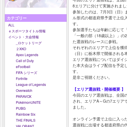
8エリアに分けて実施されまし
参加したのは、7月3日（日）
ル形式の都道府県予選で上位
カテゴリー
す。
ALL
参加選手たちは年齢に応じて「
ｅスポーツタイトル情報
「一般の部（18歳以上）」の
イベント・大会情報
た選抜戦のレースに参戦。
_ロケットリーグ
それぞれのエリアで上位を獲得
２XKO
（日）に栃木県で開催される
Apex Legends
エリア選抜戦についてはダイ
Call of Duty
た本大会はライブ配信を予定
eFootball
す。
FIFA シリーズ
是非ご視聴ください。
Fortnite
League of Legends
【エリア選抜戦・開催概要 】
Overwatch
今回のエリア選抜戦は、全国の
PARAVOX
され、エリアA～Gの7エリアで
PokémonUNITE
ました。
PUBG
Rainbow Six
オンライン予選で上位に入っ
THE FINALS
選抜戦に出場する都道府県の
VALORANT