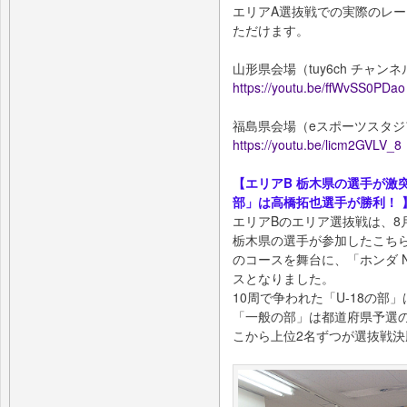
エリアA選抜戦での実際のレ
ただけます。
山形県会場（tuy6ch チャンネ
https://youtu.be/ffWvSS0PDao
福島県会場（eスポーツスタジ
https://youtu.be/licm2GVLV_8
【エリアB 栃木県の選手が激突
部」は高橋拓也選手が勝利！ 
エリアBのエリア選抜戦は、8
栃木県の選手が参加したこち
のコースを舞台に、「ホンダ N
スとなりました。
10周で争われた「U-18の部
「一般の部」は都道府県予選
こから上位2名ずつが選抜戦