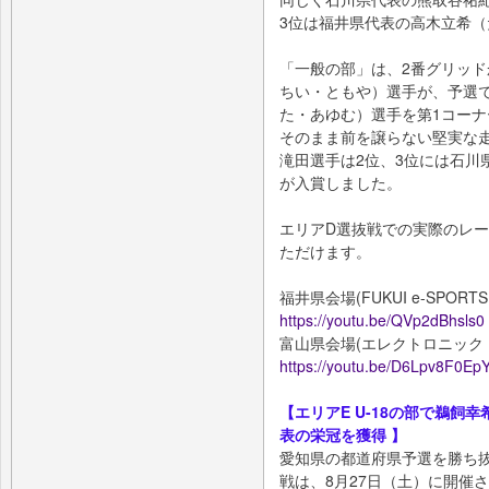
3位は福井県代表の高木立希
「一般の部」は、2番グリッ
ちい・ともや）選手が、予選
た・あゆむ）選手を第1コー
そのまま前を譲らない堅実な
滝田選手は2位、3位には石川
が入賞しました。
エリアD選抜戦での実際のレ
ただけます。
福井県会場(FUKUI e-SPORT
https://youtu.be/QVp2dBhsls0
富山県会場(エレクトロニック 
https://youtu.be/D6Lpv8F0Ep
【エリアE U-18の部で鵜
表の栄冠を獲得 】
愛知県の都道府県予選を勝ち
戦は、8月27日（土）に開催