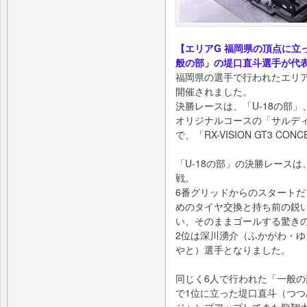
【エリアG 福岡県の頂点に立
般の部」の堤口直斗選手が代表
福岡県の選手で行われたエリア
開催されました。
決勝レースは、「U-18の部
オリジナルコースの「サルデ
で、「RX-VISION GT3 
「U-18の部」の決勝レース
戦。
6番グリッドからのスタート
めのタイヤ交換と持ち前の鋭
い、そのままゴールする驚き
2位は深川湧介（ふかがわ・ゆ
やと）選手となりました。
同じく6人で行われた「一般の
で1位に立った堤口直斗（つつ
ジャンプアップしてきた龍翔