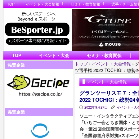
TOP
イベント・大会情報
セミナ・教育情報
選手・チーム情
TOP
イベント・大会
セミナ・教育関係
トップ
›
イベント・大会情報
›
協賛企業
ツ選手権 2022 TOCHIGI：
イベント・大会情報
グランツーリスモ７：全
2022 TOCHIGI：総
2022年9月27日
イベント・大
P
K
協賛企業
ソニー・インタラクティブエン
「いちご一会とちぎ国体・とち
会・第22回全国障害者スポー
「全国都道府県対抗eスポーツ選手