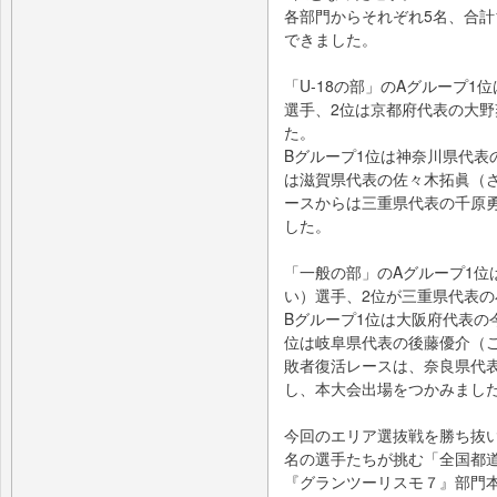
各部門からそれぞれ5名、合計
できました。
「U-18の部」のAグループ
選手、2位は京都府代表の大
た。
Bグループ1位は神奈川県代表
は滋賀県代表の佐々木拓眞（
ースからは三重県代表の千原
した。
「一般の部」のAグループ1位
い）選手、2位が三重県代表
Bグループ1位は大阪府代表の
位は岐阜県代表の後藤優介（
敗者復活レースは、奈良県代
し、本大会出場をつかみまし
今回のエリア選抜戦を勝ち抜い
名の選手たちが挑む「全国都道府県
『グランツーリスモ７』部門本