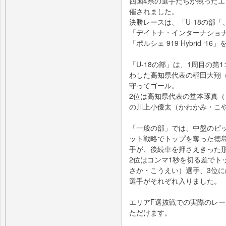
四国4県の選手たちが競ったエ
催されました。
決勝レースは、「U-18の部
「デイトナ・インターナショ
「ポルシェ 919 Hybrid ‘
「U-18の部」は、1周目の
わした高知県代表の稲田大翔
守ってゴール。
2位は高知県代表の堂本琢真（
の川上小優太（かわかみ・こ
「一般の部」では、中盤のピ
ット戦略でトップを奪った徳
手が、後続車を押さえきった
2位はコンマ1秒を切る差でト
さか・こうえい）選手、3位
選手がそれぞれ入りました。
エリアF選抜戦での実際のレ
ただけます。