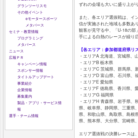
ずれの会場も大いに盛り上が
グランツーリスモ
その他イベント
また、各エリア選抜戦は、イ
eモータースポーツ
信が実施された地域も多数あ
メタバース
観客が見守る中、「U-18の
セミナ・教育情報
手による白熱のレースが繰り
プログラミング
メタバース
【各エリア：参加都道府県リス
ニュース
・エリアA 北海道、宮城県、
広報ＰＲ
・エリアB 栃木県
キャンペーン情報
・エリアC 茨城県、群馬県、
スポンサー情報
・エリアD 富山県、石川県、
タイトルアップデート
・エリアE 愛知県
事業紹介
・エリアF 徳島県、香川県、
企業情報
・エリアG 福岡県
募集案内
・エリアH 青森県、岩手県、
製品・アプリ・サービス情
県、岐阜県、静岡県、三重県、
報
県、和歌山県、鳥取県、島根県
選手・チーム情報
県、熊本県、大分県、宮崎県
エリア選抜戦の決勝レースは