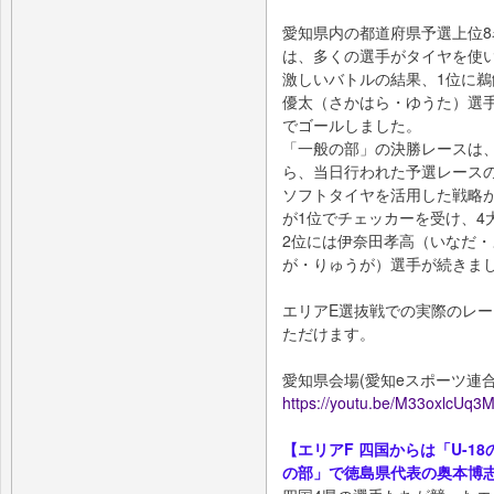
愛知県内の都道府県予選上位8
は、多くの選手がタイヤを使
激しいバトルの結果、1位に鵜
優太（さかはら・ゆうた）選
でゴールしました。
「一般の部」の決勝レースは、
ら、当日行われた予選レース
ソフトタイヤを活用した戦略
が1位でチェッカーを受け、4
2位には伊奈田孝高（いなだ・
が・りゅうが）選手が続きま
エリアE選抜戦での実際のレ
ただけます。
愛知県会場(愛知eスポーツ連合
https://youtu.be/M33oxlcUq3
【エリアF 四国からは「U-
の部」で徳島県代表の奥本博志