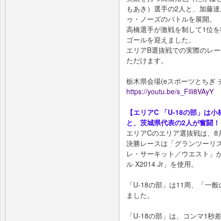
もあき）選手の2人と、加藤
ゥ・ノーズのバトルを展開。
高橋選手が激戦を制して1位を
ゴールを迎えました。
エリアB選抜戦での実際のレ
ただけます。
栃木県会場(eスポーツとちぎ 
https://youtu.be/s_FiIi8VAyY
【エリアC 「U-18の部」
と、茨城県代表の2人が奮闘！
エリアCのエリア選抜戦は、8
決勝レースは「グランツーリ
レ・サーキット／ウエスト」
ル X2014 Jr」を使用。
「U-18の部」は11周、「一
ました。
「U-18の部」は、コンマ1