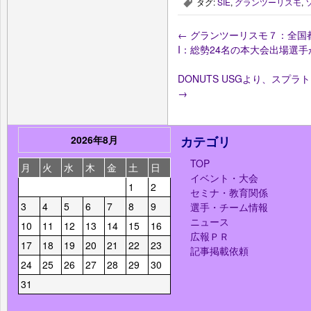
タグ:
SIE
,
グランツーリスモ
,
,
←
グランツーリスモ７：全国都道
I：総勢24名の本大会出場選
DONUTS USGより、スプ
→
2026年8月
カテゴリ
TOP
月
火
水
木
金
土
日
イベント・大会
1
2
セミナ・教育関係
3
4
5
6
7
8
9
選手・チーム情報
ニュース
10
11
12
13
14
15
16
広報ＰＲ
17
18
19
20
21
22
23
記事掲載依頼
24
25
26
27
28
29
30
31