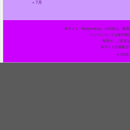
« 7月
本サイト「BeSporter.jp」の内容
リンクについては著作権
希望や、ご意見
本サイトの掲載ポ
© 2026 J