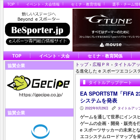
TOP
イベント・大会情報
セミナ・教育情報
選手・チーム情
TOP
イベント・大会
セミナ・教育関係
トップ
›
広報ＰＲ
›
タイトルア
協賛企業
る進化した e スポーツエコシス
タイトルアップデート
EA SPORTSTM「FIF
システムを発表
2022年9月29日
タイトルアッ
P
K
協賛企業
ゲームを通して世界にインス
ゲームの企画・開発・販売を行う Ele
e スポーツサッカーの未来となる「
エコシステムロードマップを