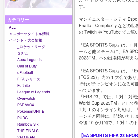
す。
マンチェスター・シティ Espor
カテゴリー
Fnatic、Complexity など
ALL
の Twitch や YouTube 
ｅスポーツタイトル情報
イベント・大会情報
「EA SPORTS Cup」は、1
_ロケットリーグ
ームと他 2 チームに、EA SPORT
２XKO
2023TM」への出場権が与え
Apex Legends
Call of Duty
「EA SPORTS Cup」は、「E
eFootball
(FGS 23)」内の 1 大会で
FIFA シリーズ
ぞれがチャンピオンになる可
Fortnite
っています。
League of Legends
「FGS 23」では、1 対 1 対戦が、
Overwatch
World Cup 2023TM」と
PARAVOX
1 対 1 のオンライン対戦は、「EA SP
PokémonUNITE
ーンチと同時に、開始いたし
PUBG
今後 10 か月間で、1 対 1
Rainbow Six
THE FINALS
【EA SPORTS FIFA 23 
VALORANT