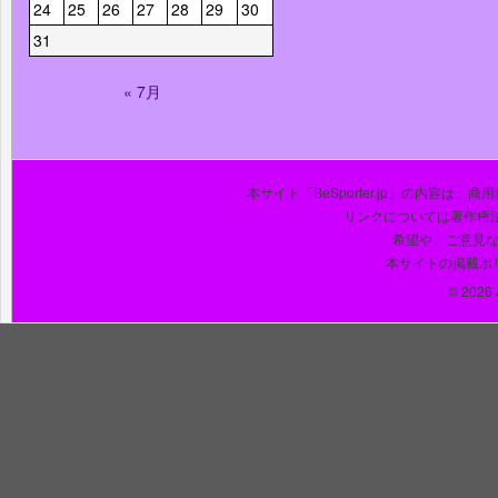
24
25
26
27
28
29
30
31
« 7月
本サイト「BeSporter.jp」の内容
リンクについては著作権
希望や、ご意見
本サイトの掲載ポ
© 2026 J