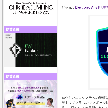
配信元：
Electronic Arts PR
協賛企業
協賛企業
進化したエコシステムの筆頭は、
界トップクラスの e スポー
月 17 日から 3 か月間にわ