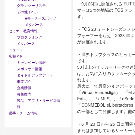
・9月26日に開催される FUT Di
グランツーリスモ
マーは5つの地域の FGS オ
その他イベント
す。
eモータースポーツ
メタバース
・FGS 23 ミッドシーズンメ
セミナ・教育情報
フォーマーを迎え、2023 年 4
プログラミング
が開催されます。
メタバース
ニュース
・世界トップクラスのサッカ
広報ＰＲ
です。
キャンペーン情報
30 以上のサッカーリーグや
スポンサー情報
は、お気に入りのサッカーク
タイトルアップデート
れます。
事業紹介
最大にして最高の e スポーツトー
企業情報
「Virtual Bundesliga」、「eL
募集案内
Eats」、「eMLS」、「eSerie 
製品・アプリ・サービス情
「CONMEBOL eLibertadore
報
の一部として開催します。他
選手・チーム情報
・6 月 23 日から 25 日に
または参加しているサッカーリ