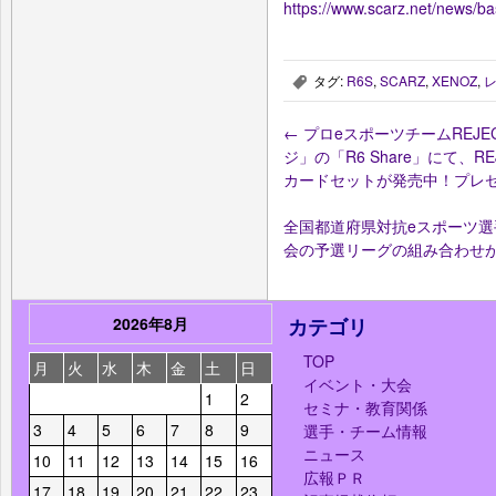
https://www.scarz.net/news/ba
タグ:
R6S
,
SCARZ
,
XENOZ
,
,
←
プロeスポーツチームREJE
ジ」の「R6 Share」にて、
カードセットが発売中！プレ
全国都道府県対抗eスポーツ選手権
会の予選リーグの組み合わせ
2026年8月
カテゴリ
TOP
月
火
水
木
金
土
日
イベント・大会
1
2
セミナ・教育関係
3
4
5
6
7
8
9
選手・チーム情報
ニュース
10
11
12
13
14
15
16
広報ＰＲ
17
18
19
20
21
22
23