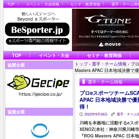
TOP
イベント・大会情報
セミナ・教育情報
選手・チーム情
TOP
イベント・大会
セミナ・教育関係
トップ
›
選手・チーム情報
›
プロ
協賛企業
Masters APAC 日本地域決
選手・チーム情報
プロeスポーツチームSCAR
APAC 日本地域決勝で
得！
協賛企業
2022年9月26日
選手・チーム
P
K
川崎を本拠地に活動するeスポ
XENOZ(本社：神奈川県川崎
『ROG Masters APA