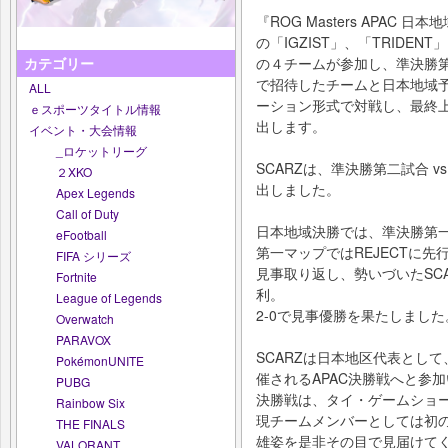
『ROG Masters APA
の「IGZIST」、「TRIDEN
の４チームが参加し、準決勝
カテゴリー
で招待したチームと日本地域
ALL
ーション形式で対戦し、最終
ｅスポーツタイトル情報
出します。
イベント・大会情報
_ロケットリーグ
SCARZは、準決勝第二試合 vs
２XKO
出しました。
Apex Legends
Call of Duty
日本地域決勝では、準決勝第一
eFootball
第一マップではREJECTに
FIFA シリーズ
見事取り返し、勢いづいたSCA
Fortnite
利。
League of Legends
2-0で見事優勝を果たしました
Overwatch
PARAVOX
SCARZは日本地区代表として
PokémonUNITE
催されるAPAC決勝戦へと参
PUBG
決勝戦は、タイ・ゲームショ
Rainbow Six
現チームメンバーとしては初の
THE FINALS
雄姿を是非その目で見届けて
VALORANT