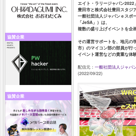
エイト・ラリージャパン202
豊田市と株式会社豊田スタジ
一般社団法人ジャパンｅスポ
「JeSA」）は、
複数の盛り上げイベントを企
協賛企業
その運営サポートを、地元の学
市）のマイコン部の部員が行
イベント運営などの貴重な体
配信元：
一般社団法人ジャパン
(2022/09/22)
協賛企業