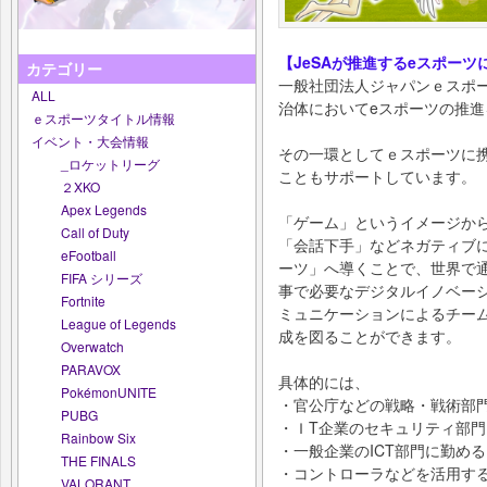
【JeSAが推進するeスポー
カテゴリー
一般社団法人ジャパンｅスポー
ALL
治体においてeスポーツの推
ｅスポーツタイトル情報
イベント・大会情報
その一環としてｅスポーツに
_ロケットリーグ
こともサポートしています。
２XKO
Apex Legends
「ゲーム」というイメージか
Call of Duty
「会話下手」などネガティブ
eFootball
ーツ」へ導くことで、世界で
FIFA シリーズ
事で必要なデジタルイノベー
Fortnite
ミュニケーションによるチー
League of Legends
成を図ることができます。
Overwatch
PARAVOX
具体的には、
PokémonUNITE
・官公庁などの戦略・戦術
PUBG
・ＩT企業のセキュリティ部
Rainbow Six
・一般企業のICT部門に勤め
THE FINALS
・コントローラなどを活用す
VALORANT