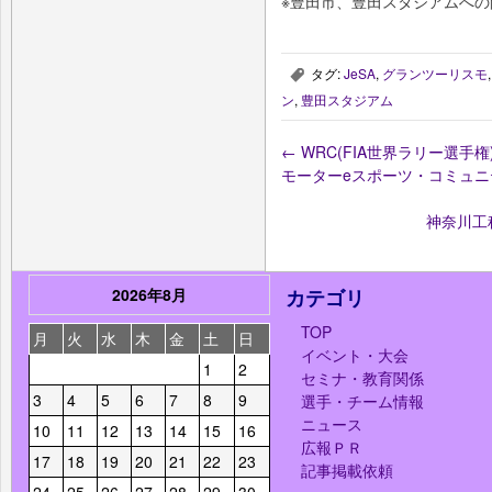
※豊田市、豊田スタジアムへ
タグ:
JeSA
,
グランツーリスモ
,
ン
,
豊田スタジアム
←
WRC(FIA世界ラリー選手権
モーターeスポーツ・コミュ
神奈川工
2026年8月
カテゴリ
TOP
月
火
水
木
金
土
日
イベント・大会
1
2
セミナ・教育関係
3
4
5
6
7
8
9
選手・チーム情報
ニュース
10
11
12
13
14
15
16
広報ＰＲ
17
18
19
20
21
22
23
記事掲載依頼
24
25
26
27
28
29
30