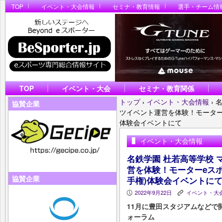
TOP
イベント・大会情報
セミナ・教育情報
選手・チーム情
TOP
イベント・大会
セミナ・教育関係
トップ
›
イベント・大会情報
›
名
協賛企業
ツイベント運営を体験！モーターe
体験会イベントにて
イベント・大会情報
名鉄学園 杜若高等学校 
営を体験！モーターeスポ
協賛企業
手権)体験会イベントに
2022年9月22日
イベント・大
P
K
11月に豊田スタジアムなどで開
ォーラム