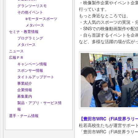
・映像製作企業やイベント企
グランツーリスモ
行っています。
その他イベント
もっと身近なところでは、
eモータースポーツ
・大人気のスポーツの実況・
メタバース
・SNSでの映像動画製作や
セミナ・教育情報
・自ら首謀するイベントを企
プログラミング
など、多様な活躍の場が広が
メタバース
ニュース
広報ＰＲ
キャンペーン情報
スポンサー情報
タイトルアップデート
事業紹介
企業情報
募集案内
製品・アプリ・サービス情
報
選手・チーム情報
【豊田市WRC（FIA世界ラ
杜若高校生たちが運営サポー
「豊田市WRC（FIA世界ラ