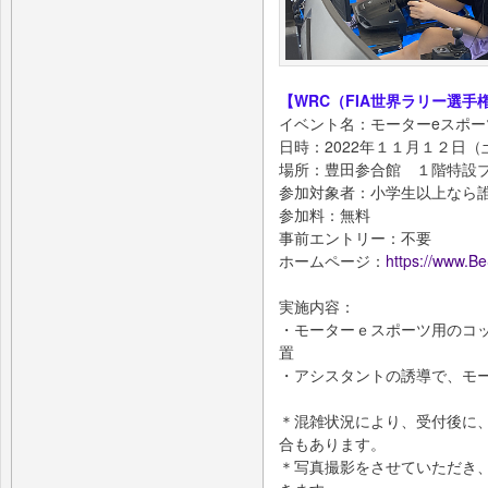
【WRC（FIA世界ラリー選
イベント名：モーターeスポー
日時：2022年１１月１２日（土
場所：豊田参合館 １階特設
参加対象者：小学生以上なら
参加料：無料
事前エントリー：不要
ホームページ：
https://www.B
実施内容：
・モーターｅスポーツ用のコ
置
・アシスタントの誘導で、モ
＊混雑状況により、受付後に
合もあります。
＊写真撮影をさせていただき、