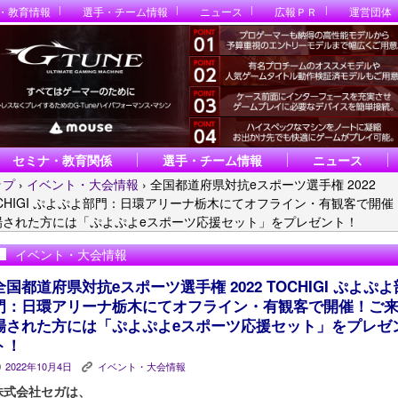
・教育情報
選手・チーム情報
ニュース
広報ＰＲ
運営団体
セミナ・教育関係
選手・チーム情報
ニュース
ップ
›
イベント・大会情報
›
全国都道府県対抗eスポーツ選手権 2022
OCHIGI ぷよぷよ部門：日環アリーナ栃木にてオフライン・有観客で開催
場された方には「ぷよぷよeスポーツ応援セット」をプレゼント！
イベント・大会情報
全国都道府県対抗eスポーツ選手権 2022 TOCHIGI ぷよぷよ
門：日環アリーナ栃木にてオフライン・有観客で開催！ご
場された方には「ぷよぷよeスポーツ応援セット」をプレゼ
ト！
2022年10月4日
イベント・大会情報
P
K
株式会社セガは、