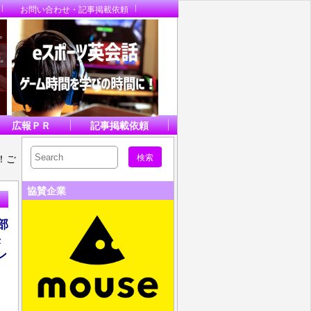
お問い合わせ・記事掲載依頼
広報ＰＲ
記事掲載依頼
！ご
協賛企業
部
来
ン