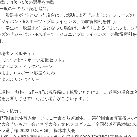
表彰： 1位～3位の選手を表彰
※一般の部のみ下記を追加。
・一般選手が1位となった場合は、JeSUによる『ぷよぷよ』シリーズの
「ジャパン・eスポーツ・プロライセンス」の取得権利を付与。
・中学生の一般選手が1位となった場合は、 JeSUによる『ぷよぷよ』シ
ーズの「ジャパン・eスポーツ・ジュニアプロライセンス」の取得権利を
与。
来場者ノベルティ：
■「ぷよぷよeスポーツ応援セット」
ぷよぷよスティックバルーン
ぷよぷよeスポーツ応援うちわ
ぷよぷよサンバイザー
入場料： 無料 （2F～4Fの観客席にて観覧いただけます。満席の場合は
場をお断りさせていただく場合がございます。）
主催・協力：
第77回国民体育大会「いちご一会とちぎ国体」／第22回全国障害者スポ
ツ大会「いちご一会とちぎ大会」文化プログラム「全国都道府県対抗eス
ーツ選手権 2022 TOCHIGI」 栃木本大会
■主催：全国都道府県対抗eスポーツ選手権 2022 TOCHIGI 実行委員会