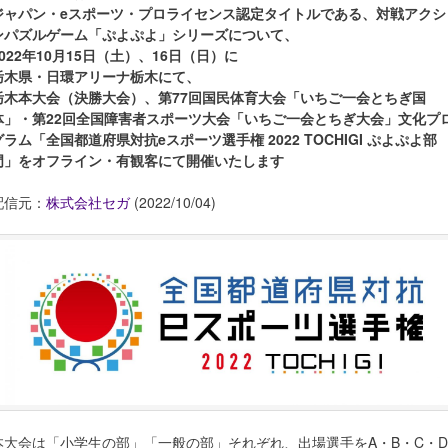
ジャパン・eスポーツ・プロライセンス認定タイトルである、対戦アクシ
ンパズルゲーム「ぷよぷよ」シリーズについて、
2022年10月15日（土）、16日（日）に
栃木県・日環アリーナ栃木にて、
栃木本大会（決勝大会）、第77回国民体育大会「いちご一会とちぎ国
体」・第22回全国障害者スポーツ大会「いちご一会とちぎ大会」文化プ
グラム「全国都道府県対抗eスポーツ選手権 2022 TOCHIGI ぷよぷよ部
門」をオフライン・有観客にて開催いたします
配信元：
株式会社セガ
(2022/10/04)
本大会は「小学生の部」「一般の部」それぞれ、出場選手をA・B・C・D