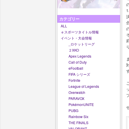
カテゴリー
ALL
ｅスポーツタイトル情報
イベント・大会情報
_ロケットリーグ
２XKO
Apex Legends
Call of Duty
eFootball
FIFA シリーズ
Fortnite
League of Legends
Overwatch
PARAVOX
PokémonUNITE
PUBG
Rainbow Six
THE FINALS
VALORANT