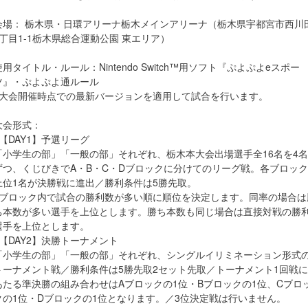
会場： 栃木県・日環アリーナ栃木メインアリーナ（栃木県宇都宮市西川
4丁目1-1栃木県総合運動公園 東エリア）
使用タイトル・ルール：Nintendo Switch™用ソフト『ぷよぷよeスポー
ツ』・ぷよぷよ通ルール
※大会開催時点での最新バージョンを適用して試合を行います。
大会形式：
■【DAY1】予選リーグ
「小学生の部」「一般の部」それぞれ、栃木本大会出場選手全16名を4名
ずつ、くじびきでA・B・C・Dブロックに分けてのリーグ戦。各ブロック
上位1名が決勝戦に進出／勝利条件は5勝先取。
※ブロック内で試合の勝利数が多い順に順位を決定します。同率の場合は
ち本数が多い選手を上位とします。勝ち本数も同じ場合は直接対戦の勝
選手を上位とします。
■【DAY2】決勝トーナメント
「小学生の部」「一般の部」それぞれ、シングルイリミネーション形式
トーナメント戦／勝利条件は5勝先取2セット先取／トーナメント1回戦に
あたる準決勝の組み合わせはAブロックの1位・Bブロックの1位、Cブロ
クの1位・Dブロックの1位となります。／3位決定戦は行いません。