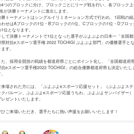
の4つのブロックに分け、ブロックごとにリーグ戦を行い、各ブロック上
1名が決勝トーナメントに進出します。
決勝トーナメントはシングルイリミネーション方式で行われ、1回戦の組
合わせはAブロックの1位・Bブロックの1位、Cブロックの1位・Dブロッ
の1位となります。
そして決勝トーナメントで1位となった選手がぷよぷよの日本一「全国都
府県対抗eスポーツ選手権 2022 TOCHIGI ぷよぷよ部門」の優勝選手と
ります。
また、採用全競技の戦績を都道府県ごとにポイント化し、「全国都道府
対抗eスポーツ選手権2022 TOCHIGI」の総合優勝都道府県も決定いたし
す。
ご来場された方には、「ぷよぷよeスポーツ応援セット」（ぷよぷよステ
ックバルーン、ぷよぷよeスポーツ応援うちわ、ぷよぷよサンバイザー）
プレゼントいたします。
ぜひご来場いただき、選手たちに熱い声援をお願いいたします！