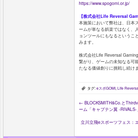
https://www.spogomi.or.jp/
【株式会社Life Reversal G
本施策において弊社は、日本ス
ームが単なる娯楽ではなく、
ョンツールにもなるというこ
みます。
株式会社Life Reversal 
繋がり、ゲームの未知なる可
たなる価値創りに挑戦し続け
タグ:
eスポGOMI
,
Life Revers
,
←
BLOCKSMITH&Co.とT
ーム「キャプテン翼 -RIVALS
立川立飛eスポーツフェス：エ