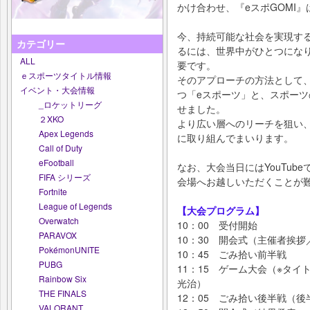
かけ合わせ、『eスポGOMI
今、持続可能な社会を実現する
カテゴリー
るには、世界中がひとつにな
ALL
要です。
ｅスポーツタイトル情報
そのアプローチの方法として
イベント・大会情報
つ「eスポーツ」と、スポーツ
_ロケットリーグ
せました。
２XKO
より広い層へのリーチを狙い
Apex Legends
に取り組んでまいります。
Call of Duty
eFootball
なお、大会当日にはYouTub
FIFA シリーズ
会場へお越しいただくことが
Fortnite
League of Legends
【大会プログラム】
Overwatch
10：00 受付開始
PARAVOX
10：30 開会式（主催者挨
PokémonUNITE
10：45 ごみ拾い前半戦
PUBG
11：15 ゲーム大会（※タ
Rainbow Six
光治）
THE FINALS
12：05 ごみ拾い後半戦（
VALORANT