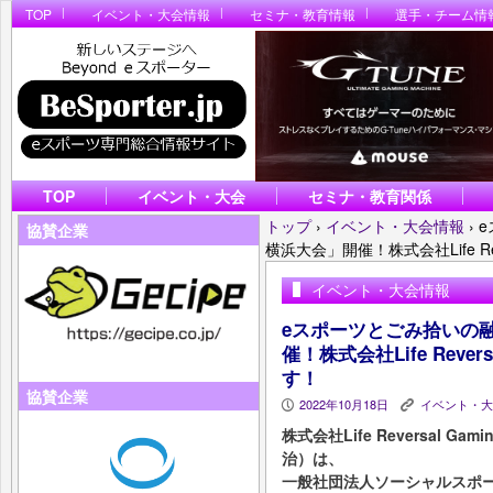
TOP
イベント・大会情報
セミナ・教育情報
選手・チーム情
TOP
イベント・大会
セミナ・教育関係
トップ
›
イベント・大会情報
›
e
協賛企業
横浜大会」開催！株式会社Life Re
イベント・大会情報
eスポーツとごみ拾いの融合
催！株式会社Life Reve
す！
協賛企業
2022年10月18日
イベント・大
P
K
株式会社Life Reversal 
治）は、
一般社団法人ソーシャルスポ