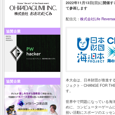
2022年11月13日(日)に開催
て参画します
配信元：
株式会社Life Reversal
協賛企業
本大会は、日本財団が推進す
協賛企業
ジェクト・CHANGE FOR 
す。
世界中で問題になっている海
めに、コンピューターゲーム
拾い活動にスポーツのエッセン