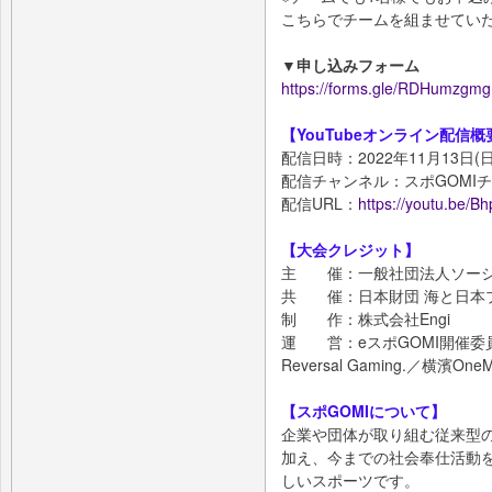
こちらでチームを組ませてい
▼申し込みフォーム
https://forms.gle/RDHumzgm
【YouTubeオンライン配信概
配信日時：2022年11月13日(日)
配信チャンネル：スポGOMI
配信URL：
https://youtu.be/B
【大会クレジット】
主 催：一般社団法人ソーシ
共 催：日本財団 海と日本プロジェ
制 作：株式会社Engi
運 営：eスポGOMI開催委員
Reversal Gaming.／横濱On
【スポGOMIについて】
企業や団体が取り組む従来型
加え、今までの社会奉仕活動
しいスポーツです。