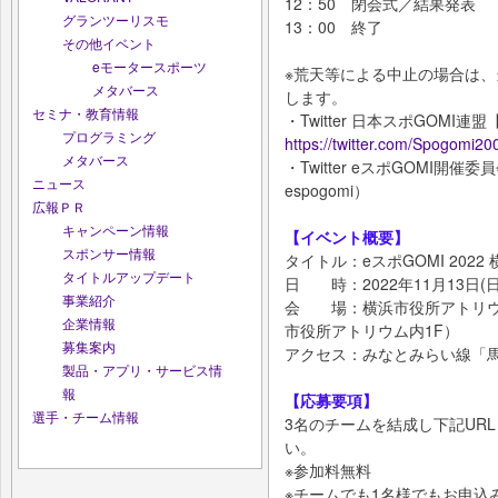
12：50 閉会式／結果発表
グランツーリスモ
13：00 終了
その他イベント
eモータースポーツ
※荒天等による中止の場合は、
メタバース
します。
セミナ・教育情報
・Twitter 日本スポGOMI連
プログラミング
https://twitter.com/Spogomi20
メタバース
・Twitter eスポGOMI開催
ニュース
espogomi）
広報ＰＲ
キャンペーン情報
【イベント概要】
スポンサー情報
タイトル：eスポGOMI 2022
タイトルアップデート
日 時：2022年11月13日(日) 
事業紹介
会 場：横浜市役所アトリウム（
企業情報
市役所アトリウム内1F）
募集案内
アクセス：みなとみらい線「馬
製品・アプリ・サービス情
報
【応募要項】
選手・チーム情報
3名のチームを結成し下記UR
い。
※参加料無料
※チームでも1名様でもお申込