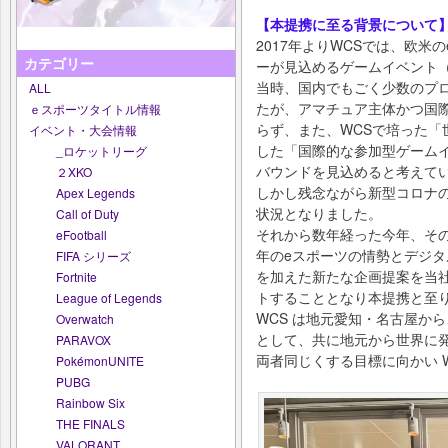
【本提携に至る背景について
2017年よりWCSでは、欧
カテゴリー
ーが見込めるゲームイベント（
当時、国内でもごく少数のプ
ALL
たが、アマチュア主体かつ国
ｅスポーツタイトル情報
らず、また、WCSで培った「
イベント・大会情報
した「国際的な参加型ゲーム
_ロケットリーグ
バウンドを見込めると考えて
２XKO
しかし残念ながら新型コロナ
Apex Legends
状況となりました。
Call of Duty
それから数年経った今年、その
eFootball
年のeスポーツの情勢とデジタ
FIFA シリーズ
を加えた新たな企画提案を当社
Fortnite
トすることとなり本提携と至
League of Legends
WCS は地元愛知・名古屋か
Overwatch
として、共に地元から世界に発
PARAVOX
両者同じくする目標に向かい 
PokémonUNITE
PUBG
Rainbow Six
THE FINALS
VALORANT