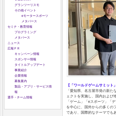
グランツーリスモ
その他イベント
eモータースポーツ
メタバース
セミナ・教育情報
プログラミング
メタバース
ニュース
広報ＰＲ
キャンペーン情報
スポンサー情報
タイトルアップデート
事業紹介
企業情報
募集案内
【「ワールドゲームサミット
製品・アプリ・サービス情
「愛知県、名古屋市発の新た
報
ェクトを実施し、国内および
選手・チーム情報
「ゲーム」「eスポーツ」「デ
を中心に、国外からの多くの
であり、国際的なテーマでも