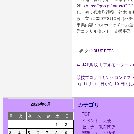
2F（
https://goo.gl/maps/iG
代 表：代表取締役 鈴木 良
設 立：2020年8月3日（ハ
事業内容：eスポーツチーム運
営コンサルタント・支援事業
タグ:
BLUE BEES
,
←
JAF鳥取 リアルモーター
競技プログラミングコンテスト 「HACK
h」11 月 11 日から 10 
2026年8月
カテゴリ
TOP
月
火
水
木
金
土
日
イベント・大会
1
2
セミナ・教育関係
3
4
5
6
7
8
9
選手・チーム情報