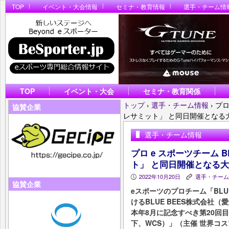
TOP
イベント・大会情報
セミナ・教育情報
選手・チーム情
TOP
イベント・大会
セミナ・教育関係
トップ
›
選手・チーム情報
›
プロ
協賛企業
レサミット」 と同日開催となる
選手・チーム情報
プロ e スポーツチーム 
ト」 と同日開催となる
2022年10月20日
選手・チーム
P
K
協賛企業
eスポーツのプロチーム「BLUE
けるBLUE BEES株式会社
本年8月に記念すべき第20回
下、WCS）」（主催 世界コ