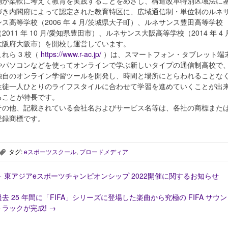
側が柔軟に考えて教育を実践することをめざし、構造改革特別区域法に
づき内閣府によって認定された教育特区に、広域通信制・単位制のルネ
ンス高等学校（2006 年 4 月/茨城県大子町）、ルネサンス豊田高等学校
（2011 年 10 月/愛知県豊田市）、ルネサンス大阪高等学校（2014 年 4 
大阪府大阪市）を開校し運営しています。
これら 3 校（
https://www.r-ac.jp/
）は、スマートフォン・タブレット端
やパソコンなどを使ってオンラインで学ぶ新しいタイプの通信制高校で
独自のオンライン学習ツールを開発し、時間と場所にとらわれることな
生徒一人ひとりのライフスタイルに合わせて学習を進めていくことが出
ることが特⻑です。
その他、記載されている会社名およびサービス名等は、各社の商標また
登録商標です。
タグ:
eスポーツスクール
,
ブロードメディア
,
←
東アジアeスポーツチャンピオンシップ 2022開催に関するお知らせ
過去 25 年間に「FIFA」シリーズに登場した楽曲から究極の FIFA サウ
トラックが完成!
→