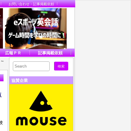
お問い合わせ・記事掲載依頼
広報ＰＲ
記事掲載依頼
：～
協賛企業
２
点
校