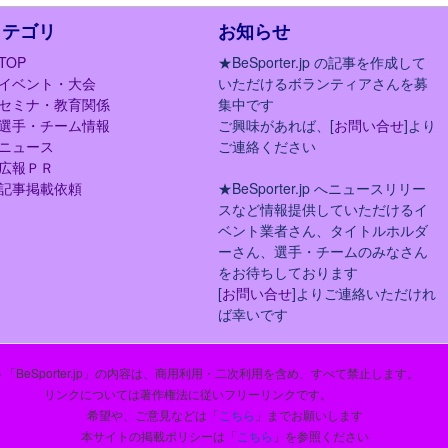
カテゴリ
お知らせ
TOP
★BeSporter.jp の記事を作成して
イベント・大会
いただけるボランティアさんを募
セミナ・教育関係
集中です
選手・チーム情報
ご興味があれば、[
お問い合せ
]より
ニュース
ご連絡ください
広報ＰＲ
記事掲載依頼
★BeSporter.jp へニュースリリー
スなど情報提供していただけるイ
ベント業者さん、タイトルホルダ
ーさん、選手・チームのみなさん
をお待ちしております
[
お問い合せ
]よりご連絡いただけれ
ば幸いです
「BeSporter.jp」の内容は、商用利用・二次利用を含め、すべて禁止します。
リンクについては著作権法に従いフリーリンクです。
希望や、ご意見などは「
こちら
」までお願いします
本サイトの掲載ポリシーは「
こちら
」を参照ください