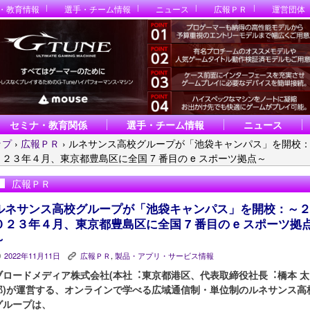
・教育情報
選手・チーム情報
ニュース
広報ＰＲ
運営団体
セミナ・教育関係
選手・チーム情報
ニュース
ップ
›
広報ＰＲ
›
ルネサンス高校グループが「池袋キャンパス」を開校
２３年４月、東京都豊島区に全国 7 番目の e スポーツ拠点～
広報ＰＲ
ルネサンス高校グループが「池袋キャンパス」を開校：～
０２３年４月、東京都豊島区に全国 7 番目の e スポーツ拠
～
2022年11月11日
広報ＰＲ
,
製品・アプリ・サービス情報
P
K
ブロードメディア株式会社(本社︓東京都港区、代表取締役社⻑︓橋本 太
郎)が運営する、オンラインで学べる広域通信制・単位制のルネサンス高
グループは、