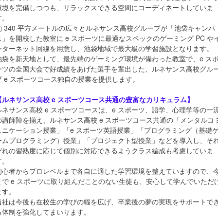
環境を完備しつつも、リラックスできる空間にコーディネートしていま
す。
約 340 平方メートルの広々とルネサンス高校グループが「池袋キャンパ
ス」を開校した教室に e スポーツに最適なスペックのゲーミング PC や
ンターネット回線を用意し、池袋地域で最大級の学習施設となります。
池袋を新天地として、最先端のゲーミング環境が備わった教室で、e ス
ーツの全国大会で好成績をあげた選手を輩出した、ルネサンス高校グル
プ e スポーツコース独自の授業を提供します。
【ルネサンス高校 e スポーツコース共通の豊富なカリキュラム】
ルネサンス高校 e スポーツコースは、e スポーツ、語学、心理学等の一
の講師陣を揃え、ルネサンス高校 e スポーツコース共通の「メンタルコ
ュニケーション授業」「e スポーツ英語授業」「プログラミング（基礎
ームプログラミング）授業」「プロジェクト型授業」などを導入し、そ
ぞれの習熟度に応じて個別に対応できるようクラス編成も考慮していま
す。
初心者からプロレベルまで各自に適した学習環境を整えていますので、
まで e スポーツに取り組んだことのない生徒も、安心して学んでいただ
ます。
当社は今後も在校生の学びの幅を広げ、卒業後の夢の実現をサポートで
る体制を強化してまいります。