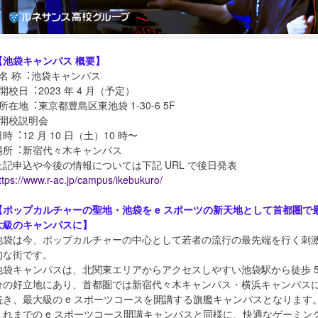
【池袋キャンパス 概要】
■名 称︓池袋キャンパス
■開校日︓2023 年 4 月（予定）
■所在地︓東京都豊島区東池袋 1-30-6 5F
■開校説明会
日時︓12 月 10 日（土）10 時〜
場所︓新宿代々木キャンパス
上記申込や今後の情報については下記 URL で後日発表
ttps://www.r-ac.jp/campus/ikebukuro/
【ポップカルチャーの聖地・池袋を e スポーツの新天地として首都圏で
大級のキャンパスに】
池袋は今、ポップカルチャーの中心として若者の流行の最先端を行く刺
的な街です。
池袋キャンパスは、北関東エリアからアクセスしやすい池袋駅から徒歩 
分の好立地にあり、首都圏では新宿代々木キャンパス・横浜キャンパス
続き、最大級の e スポーツコースを開講する旗艦キャンパスとなります
これまでの e スポーツコース開講キャンパスと同様に、快適なゲーミン