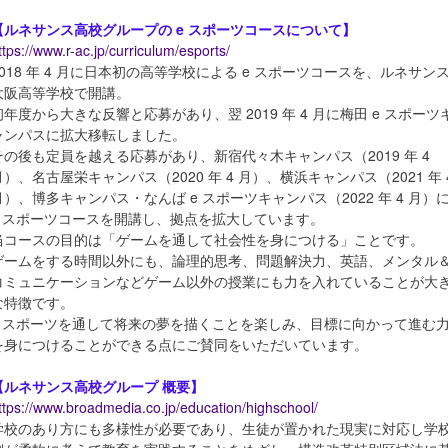
【ルネサンス高校グループの e スポーツコースについて】
ttps://www.r-ac.jp/curriculum/esports/
2018 年 4 月に日本初の高等学校による e スポーツコースを、ルネサン
大阪高等学校で開講。
初年度から大きな反響と応募があり、翌 2019 年 4 月に梅田 e スポーツ
ャンパスに拡大移転しました。
その後も定員を越える応募があり、新宿代々木キャンパス（2019 年 4
月）、名古屋栄キャンパス（2020 年 4 月）、横浜キャンパス（2021 年 
月）、博多キャンパス・なんば e スポーツキャンパス（2022 年 4 月）
e スポーツコースを開講し、拠点を拡大しています。
当コースの目的は「ゲームを通して社会性を身につける」ことです。
ゲームをする時間以外にも、論理的思考、問題解決力、英語、メンタル
コミュニケーションなどゲーム以外の授業にも力を入れていることが大
な特徴です。
e スポーツを通して将来の夢を描くことを楽しみ、目標に向かって進む
を身につけることができる点にご賛同をいただいています。
【ルネサンス高校グループ 概要】
ttps://www.broadmedia.co.jp/education/highschool/
学校のあり方にも多様性が必要であり、生徒が置かれた現実に対応し学