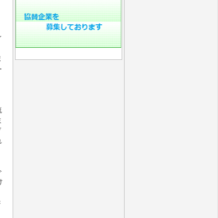
イ
ポ
ー
流
ミ
ゲ
れ
今
け
き