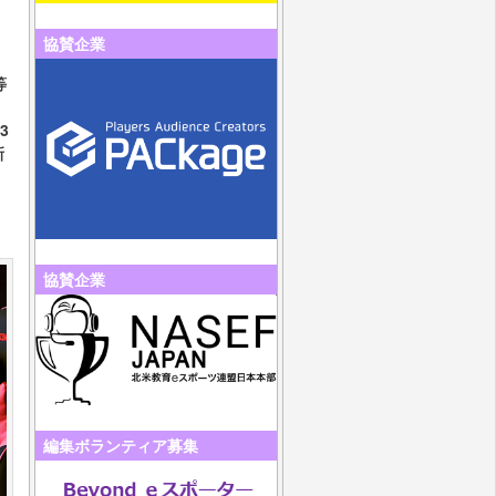
協賛企業
等
3
新
協賛企業
編集ボランティア募集