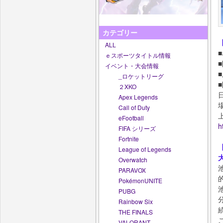
カテゴリー
ALL
ｅスポーツタイトル情報
イベント・大会情報
_ロケットリーグ
２XKO
Apex Legends
Call of Duty
eFootball
h
FIFA シリーズ
Fortnite
League of Legends
Overwatch
PARAVOX
PokémonUNITE
PUBG
Rainbow Six
THE FINALS
VALORANT