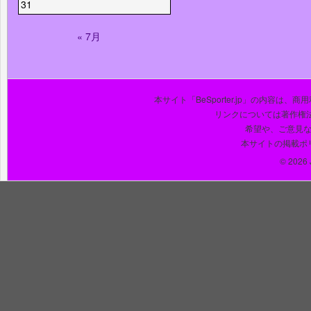
31
« 7月
本サイト「BeSporter.jp」の内容
リンクについては著作権
希望や、ご意見
本サイトの掲載ポ
© 2026 J