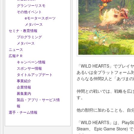
グランツーリスモ
その他イベント
eモータースポーツ
メタバース
セミナ・教育情報
プログラミング
メタバース
ニュース
広報ＰＲ
キャンペーン情報
「WILD HEARTS」でプレ
スポンサー情報
あるいは全プラットフォーム
タイトルアップデート
さらなる仲間2人と「あづま
事業紹介
企業情報
仲間との戦いでは、戦略を広
募集案内
す。
製品・アプリ・サービス情
報
他の獣狩に加わることも、自
選手・チーム情報
「WILD HEARTS」は、PlayStati
Steam、 Epic Game Sto