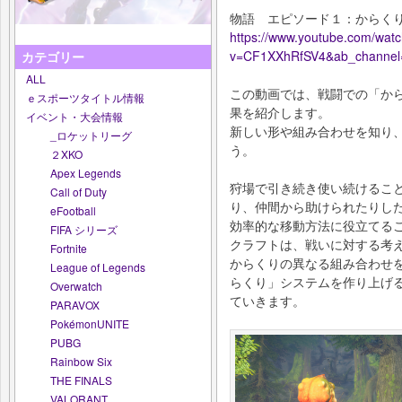
物語 エピソード１：からくり
https://www.youtube.com/wat
v=CF1XXhRfSV4&ab_channe
カテゴリー
ALL
この動画では、戦闘での「か
ｅスポーツタイトル情報
果を紹介します。
イベント・大会情報
新しい形や組み合わせを知り
_ロケットリーグ
う。
２XKO
Apex Legends
狩場で引き続き使い続けるこ
Call of Duty
り、仲間から助けられたりし
eFootball
効率的な移動方法に役立てる
FIFA シリーズ
クラフトは、戦いに対する考
Fortnite
からくりの異なる組み合わせ
League of Legends
らくり」システムを作り上げ
Overwatch
ていきます。
PARAVOX
PokémonUNITE
PUBG
Rainbow Six
THE FINALS
VALORANT