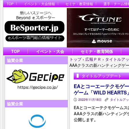
TOP
イベント・大会情報
セミナ・教育情報
選手・チーム情
TOP
イベント・大会
セミナ・教育関係
トップ
›
広報ＰＲ
›
タイトルア
協賛企業
AAAクラスの新ハンティングゲーム
タイトルアップデート
EAとコーエーテクモゲ
ゲーム「WILD HEAR
2022年11月18日
タイトルアッ
P
K
協賛企業
EAとコーエーテクモゲームス
AAAクラスの新ハンティングゲ
公開します。