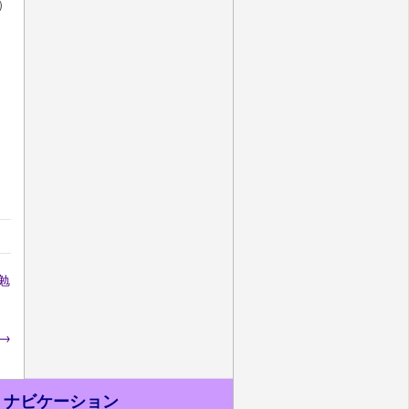
）
勉
→
ナビケーション