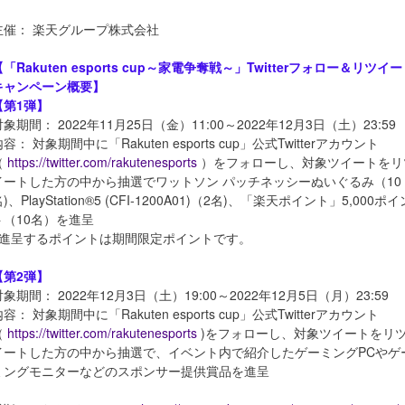
主催： 楽天グループ株式会社
【「Rakuten esports cup～家電争奪戦～」Twitterフォロー＆リツイ
キャンペーン概要】
【第1弾】
対象期間： 2022年11月25日（金）11:00～2022年12月3日（土）23:59
容： 対象期間中に「Rakuten esports cup」公式Twitterアカウント
（
https://twitter.com/rakutenesports
）をフォローし、対象ツイートをリ
イートした方の中から抽選でワットソン パッチネッシーぬいぐるみ（10
)、PlayStation®︎5 (CFI-1200A01)（2名)、「楽天ポイント」5,000ポイ
ト（10名）を進呈
※進呈するポイントは期間限定ポイントです。
【第2弾】
対象期間： 2022年12月3日（土）19:00～2022年12月5日（月）23:59
容： 対象期間中に「Rakuten esports cup」公式Twitterアカウント
（
https://twitter.com/rakutenesports
)をフォローし、対象ツイートをリ
イートした方の中から抽選で、イベント内で紹介したゲーミングPCやゲ
ミングモニターなどのスポンサー提供賞品を進呈