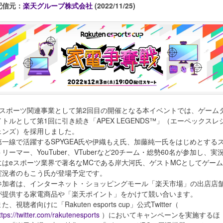
配信元：
楽天グループ株式会社
(2022/11/25)
eスポーツ関連事業として第2回目の開催となる本イベントでは、ゲーム
イトルとして第1回に引き続き「APEX LEGENDS™」（エーペックスレ
ェンズ）を採用しました。
第一線で活躍するSPYGEA氏や伊織もえ氏、加藤純一氏をはじめとする
トリーマー、YouTuber、VTuberなど20チーム・総勢60名が参加し、実
にはeスポーツ業界で著名なMCである岸大河氏、ゲストMCとしてゲーム
実況者のもこう氏が登場予定です。
参加者は、インターネット・ショッピングモール「楽天市場」の出店店
が提供する家電商品や「楽天ポイント」をかけて競い合います。
た、視聴者向けに「Rakuten esports cup」公式Twitter（
ttps://twitter.com/rakutenesports
）においてキャンペーンを実施するほ