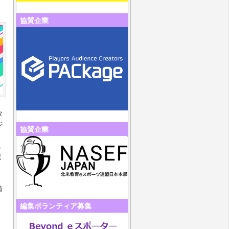
協賛企業
タ
ジ
協賛企業
ス
況
舗
編集ボランティア募集