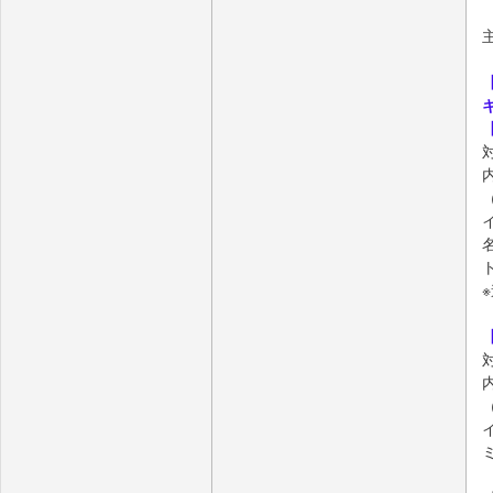
内
名
内