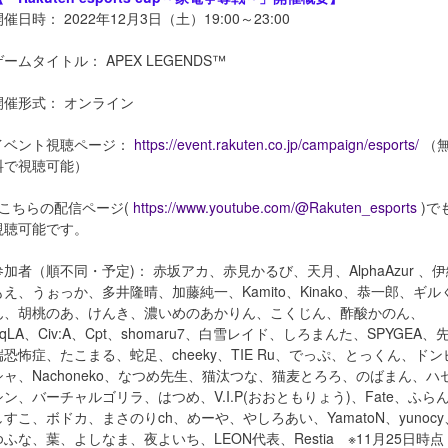
催日時： 2022年12月3日（土）19:00～23:00
ゲームタイトル： APEX LEGENDS™
開催形式： オンライン
イベント視聴ページ：
https://event.rakuten.co.jp/campaign/esports/
（
料で視聴可能）
※こちらの配信ページ(
https://www.youtube.com/@Rakuten_esports
)で
視聴可能です。
参加者（順不同・予定)： 赤坂アカ、赤見かるび、天月、AlphaAzur 、
もえ、うぉっか、多井隆晴、加藤純一、Kamito、Kinako、恭一郎、ギル
ん、胡桃のあ、けんき、濃いめのあかりん、こくじん、酢酸かのん、
SqLA、Civ:A、Cpt、shomaru7、白雪レイド、しろまんた、SPYGEA、
端恐怖症、たこまる、蛇足、cheeky、TIE Ru、でっぷ、とっくん、ドン
シャ、Nachoneko、なつめ先生、猫汰つな、猫麦とろろ、のばまん、ハ
シン、バーチャルゴリラ、はつめ、V.I.P(おおともりょう)、Fate、ふら
しすこ、ボドカ、まさのりch、めーや、やしろあい、YamatoN、yunocy
ゆふな、葉、よしなま、夜よいち、LEON代表、Restia ※11月25日時点