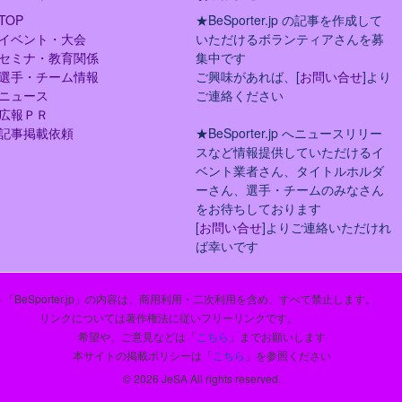
TOP
★BeSporter.jp の記事を作成して
イベント・大会
いただけるボランティアさんを募
セミナ・教育関係
集中です
選手・チーム情報
ご興味があれば、[
お問い合せ
]より
ニュース
ご連絡ください
広報ＰＲ
記事掲載依頼
★BeSporter.jp へニュースリリー
スなど情報提供していただけるイ
ベント業者さん、タイトルホルダ
ーさん、選手・チームのみなさん
をお待ちしております
[
お問い合せ
]よりご連絡いただけれ
ば幸いです
「BeSporter.jp」の内容は、商用利用・二次利用を含め、すべて禁止します。
リンクについては著作権法に従いフリーリンクです。
希望や、ご意見などは「
こちら
」までお願いします
本サイトの掲載ポリシーは「
こちら
」を参照ください
© 2026 JeSA All rights reserved.