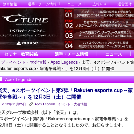
・教育情報
選手・チーム情報
ニュース
広報ＰＲ
運営団体
セミナ・教育関係
選手・チーム情報
ニュース
ップ
›
イベント・大会情報
›
Apex Legends
›
楽天、eスポーツイベント第
akuten esports cup～家電争奪戦～」を12月3日（土）に開催
Apex Legends
楽天、eスポーツイベント第2弾「Rakuten esports cup～家
電争奪戦～」を12月3日（土）に開催
2022年11月25日
Apex Legends
,
イベント・大会情報
P
K
楽天グループ株式会社（以下「楽天」）は、
eスポーツイベント第2弾「Rakuten esports cup～家電争奪戦～」を
12月3日（土）に開催することとなりましたので、お知らせします。