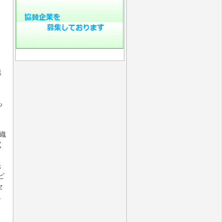
無
も
伊織
く
先
ピ
セ
ん
、