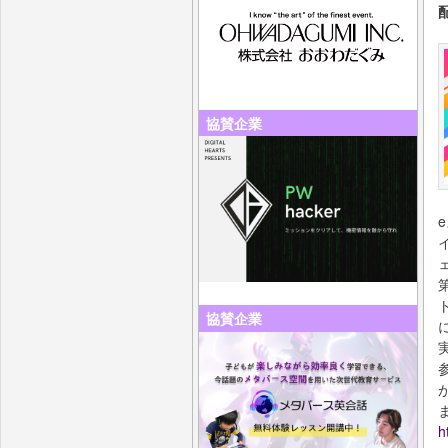
協賛企業
協賛企業
ま
h