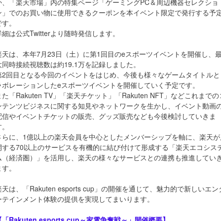
か、「楽天市場」内の特集ページ「ゲーミングPC＆周辺機器セレクショ
ン」でのお買い物に使用できるクーポンを本イベント限定で発行する予
です。
詳細は公式Twitterより随時発信します。
楽天は、本年7月23日（土）に第1回目のeスポーツイベントを開催し、
大同時接続視聴数は約19.1万を記録しました。
第2回目となる今回のイベントをはじめ、今後も様々なゲームタイトルと
ラボレーションしたeスポーツイベントを開催していく予定です。
また「Rakuten TV」「楽天チケット」「Rakuten NFT」などこれまでの
ンテンツビジネスに関する知見やネットワークを生かし、イベント動画
配信やイベントチケットの販売、グッズ販売なども今後検討していきま
す。
さらに、1億以上の楽天会員を中心としたメンバーシップを軸に、楽天が
開する70以上のサービスを有機的に結び付けて形成する「楽天エコシス
ム（経済圏）」を活用し、楽天の様々なサービスとの連携も推進してい
ます。
楽天は、「Rakuten esports cup」の開催を通じて、魅力的で新しいエン
ーテインメント体験の提供を実現してまいります。
【「Rakuten esports cup～家電争奪戦～」開催概要】