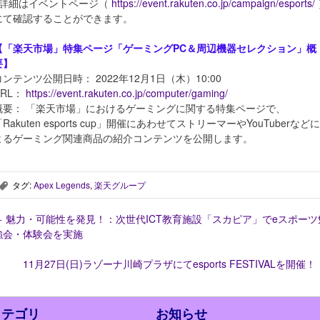
※詳細はイベントページ（
https://event.rakuten.co.jp/campaign/esports/
にて確認することができます。
【「楽天市場」特集ページ「ゲーミングPC＆周辺機器セレクション」概
要】
コンテンツ公開日時： 2022年12月1日（木）10:00
URL：
https://event.rakuten.co.jp/computer/gaming/
概要： 「楽天市場」におけるゲーミングに関する特集ページで、
Rakuten esports cup」開催にあわせてストリーマーやYouTuberなどに
よるゲーミング関連商品の紹介コンテンツを公開します。
タグ:
Apex Legends
,
楽天グループ
,
←
魅力・可能性を発見！：次世代ICT教育施設「スカピア」でeスポーツ
強会・体験会を実施
11月27日(日)ラゾーナ川崎プラザにてesports FESTIVALを開催！
カテゴリ
お知らせ