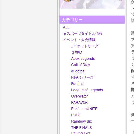
カテゴリー
ALL
ｅスポーツタイトル情報
イベント・大会情報
_ロケットリーグ
２XKO
Apex Legends
Call of Duty
eFootball
FIFA シリーズ
Fortnite
League of Legends
Overwatch
PARAVOX
PokémonUNITE
PUBG
Rainbow Six
THE FINALS
VALORANT