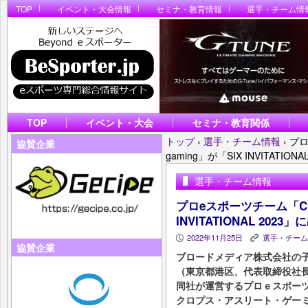
TOP
イベント・大会情報
セミナ・教育情報
選手・チーム情
TOP
イベント・大会
セミナ・教育関係
トップ
›
選手・チーム情報
›
プロ
協賛企業
gaming」が「SIX INVITATION
選手・チーム情報
プロeスポーツチーム「CYCLO
INVITATIONAL 2023
2022年11月25日
選手・チーム
P
K
協賛企業
ブロードメディア株式会社の
（東京都港区、代表取締役社長
同社が運営するプロｅスポーツチーム
クロプス・アスリート・ゲー