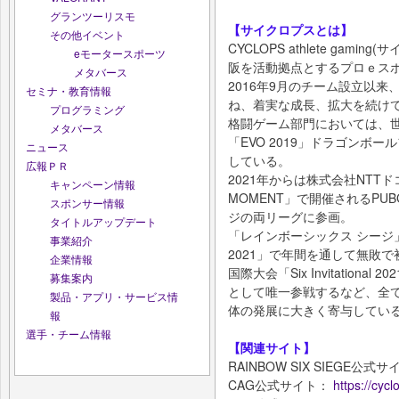
グランツーリスモ
【サイクロプスとは】
その他イベント
CYCLOPS athlete ga
eモータースポーツ
阪を活動拠点とするプロｅス
メタバース
2016年9月のチーム設立以
セミナ・教育情報
ね、着実な成長、拡大を続け
プログラミング
格闘ゲーム部門においては、
メタバース
「EVO 2019」ドラゴンボ
ニュース
している。
広報ＰＲ
2021年からは株式会社NTT
キャンペーン情報
MOMENT」で開催されるPUB
スポンサー情報
ジの両リーグに参画。
タイトルアップデート
「レインボーシックス シージ」部門は「
事業紹介
2021」で年間を通して無敗
企業情報
国際大会「Six Invitational 2
募集案内
として唯一参戦するなど、全
製品・アプリ・サービス情
体の発展に大きく寄与してい
報
選手・チーム情報
【関連サイト】
RAINBOW SIX SIEGE公式
CAG公式サイト：
https://cyc