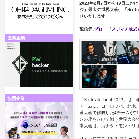
2023年2月7日から19日に
ジ』最大の世界大会、「Six Inv
せいたします。
配信元:
ブロードメディア株式
協賛企業
協賛企業
「Six Invitational 
チームに、ヨーロッパ、北米
選大会で優勝した4チームが加
ンの座をかけて戦う世界大会
本大会は、カナダ・モントリ
サイクロプスは2022年シー