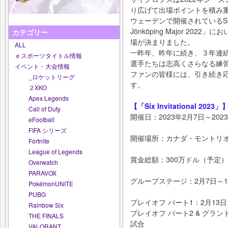
り広げて出場ポイントを積み重ね
ウェーデンで開催されているSix I
Jönköping Major 2
カテゴリー
場が決まりました。
ALL
一昨年、昨年に続き、３年連
ｅスポーツタイトル情報
選手たちは志高くさらなる練
イベント・大会情報
ファンの皆様には、引き続き
_ロケットリーグ
す。
２XKO
Apex Legends
【「Six Invitational 2023」
Call of Duty
開催日：2023年2月7日～202
eFootball
FIFA シリーズ
開催場所：カナダ・モントリ
Fortnite
League of Legends
賞金総額：300万ドル（予定）
Overwatch
PARAVOX
グループステージ：2月7日～1
PokémonUNITE
PUBG
プレイオフ パート1：2月13日
Rainbow Six
プレイオフ パート2 & グラン
THE FINALS
試合
VALORANT