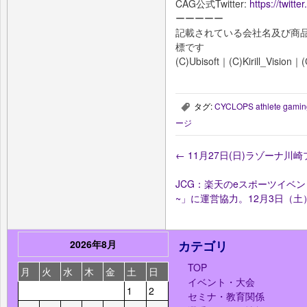
CAG公式Twitter:
https://twi
ーーーーー
記載されている会社名及び商品
標です
(C)Ubisoft｜(C)Kirill_Vision
タグ:
CYCLOPS athlete gamin
,
ージ
←
11月27日(日)ラゾーナ川崎プラ
JCG：楽天のeスポーツイベント第2
~」に運営協力。12月3日（
2026年8月
カテゴリ
TOP
月
火
水
木
金
土
日
イベント・大会
1
2
セミナ・教育関係