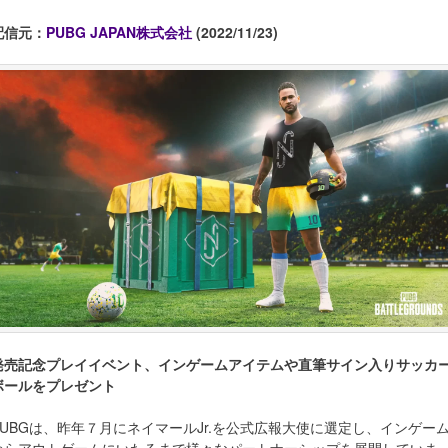
配信元：
PUBG JAPAN株式会社
(2022/11/23)
発売記念プレイイベント、インゲームアイテムや直筆サイン入りサッカ
ボールをプレゼント
PUBGは、昨年７月にネイマールJr.を公式広報大使に選定し、インゲー