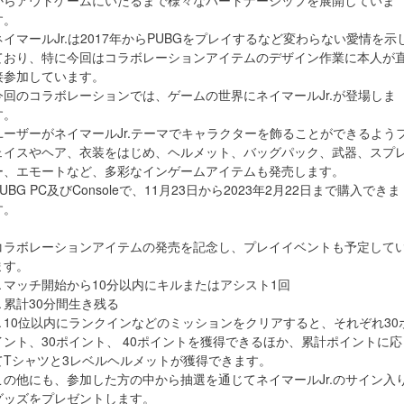
からアウトゲームにいたるまで様々なパートナーシップを展開していま
す。
ネイマールJr.は2017年からPUBGをプレイするなど変わらない愛情を示
ており、特に今回はコラボレーションアイテムのデザイン作業に本人が
接参加しています。
今回のコラボレーションでは、ゲームの世界にネイマールJr.が登場しま
す。
ユーザーがネイマールJr.テーマでキャラクターを飾ることができるよう
ェイスやヘア、衣装をはじめ、ヘルメット、バッグパック、武器、スプ
ー、エモートなど、多彩なインゲームアイテムも発売します。
PUBG PC及びConsoleで、11月23日から2023年2月22日まで購入できま
す。
コラボレーションアイテムの発売を記念し、プレイイベントも予定して
ます。
▲マッチ開始から10分以内にキルまたはアシスト1回
▲累計30分間生き残る
▲10位以内にランクインなどのミッションをクリアすると、それぞれ30
イント、30ポイント、 40ポイントを獲得できるほか、累計ポイントに応
てTシャツと3レベルヘルメットが獲得できます。
この他にも、参加した方の中から抽選を通じてネイマールJr.のサイン入
グッズをプレゼントします。