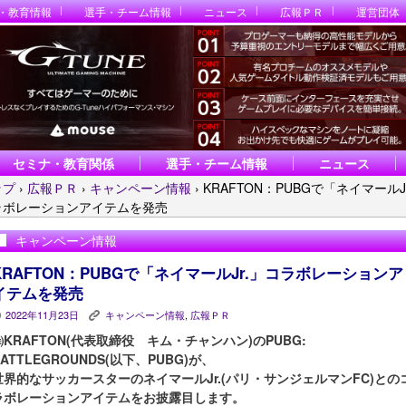
・教育情報
選手・チーム情報
ニュース
広報ＰＲ
運営団体
セミナ・教育関係
選手・チーム情報
ニュース
ップ
›
広報ＰＲ
›
キャンペーン情報
›
KRAFTON：PUBGで「ネイマールJ
ラボレーションアイテムを発売
キャンペーン情報
KRAFTON：PUBGで「ネイマールJr.」コラボレーションア
イテムを発売
2022年11月23日
キャンペーン情報
,
広報ＰＲ
P
K
㈱KRAFTON(代表取締役 キム・チャンハン)のPUBG:
BATTLEGROUNDS(以下、PUBG)が、
世界的なサッカースターのネイマールJr.(パリ・サンジェルマンFC)との
ラボレーションアイテムをお披露目します。