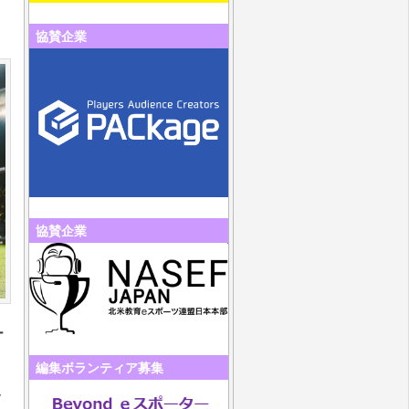
協賛企業
協賛企業
ー
編集ボランティア募集
ム