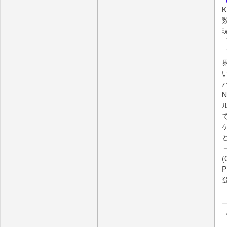
現
「
(
P