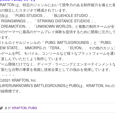
KRAFTON は、特定のジャンルにおいて競争力のある制作能力を備えた
数の独立したスタジオで構成されています。
在は、「PUBG STUDIOS 」、「BLUEHOLE STUDIO 」、
RISINGWINGS 」、「STRIKING DISTANCE STUDIOS 」、
「DREAMOTION」、「UNKNOWN WORLDS」と複数の制作チームが
界のゲーマーに最高のゲームプレイ体験を提供するために開発に注力し
います。
バトルロイヤルジャンルの「 PUBG: BATTLEGROUNDS 」と「PUBG:
NEW STATE」、MMORPG の「TERA」、「ELYON」、その他のカジュ
ルゲームをPC、モバイル、コンソールなど様々なプラットフォームを通
て楽しんでいただくよう制作しています。
ゲーム開発だけでなく、ディープ・ラーニングとエンターテインメント
ど新たな分野の事業を発掘し技術企業としての強みを発揮しています。
－－－－－
C)2021 KRAFTON, Inc.
LAYERUNKNOWN’S BATTLEGROUNDSとPUBGは、KRAFTON, Inc.の
登録商標です。
タグ:
KRAFTON
,
PUBG
,