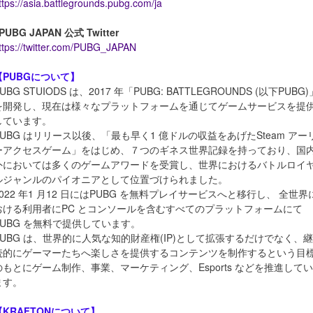
ttps://asia.battlegrounds.pubg.com/ja
PUBG JAPAN 公式 Twitter
ttps://twitter.com/PUBG_JAPAN
【PUBGについて】
UBG STUIODS は、2017 年「PUBG: BATTLEGROUNDS (以下PUBG)
を開発し、現在は様々なプラットフォームを通じてゲームサービスを提
しています。
PUBG はリリース以後、「最も早く1 億ドルの収益をあげたSteam アー
ーアクセスゲーム」をはじめ、７つのギネス世界記録を持っており、国
外においては多くのゲームアワードを受賞し、世界におけるバトルロイ
ルジャンルのパイオニアとして位置づけられました。
2022 年1 月12 日にはPUBG を無料プレイサービスへと移行し、 全世界
おける利用者にPC とコンソールを含むすべてのプラットフォームにて
PUBG を無料で提供しています。
PUBG は、世界的に人気な知的財産権(IP)として拡張するだけでなく、継
続的にゲーマーたちへ楽しさを提供するコンテンツを制作するという目
のもとにゲーム制作、事業、マーケティング、Esports などを推進してい
ます。
【KRAFTONについて】