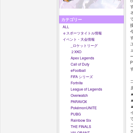
カテゴリー
ALL
ｅスポーツタイトル情報
イベント・大会情報
_ロケットリーグ
２XKO
Apex Legends
Call of Duty
eFootball
FIFA シリーズ
Fortnite
League of Legends
Overwatch
PARAVOX
PokémonUNITE
PUBG
Rainbow Six
THE FINALS
VALORANT