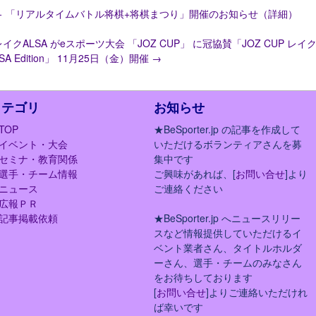
←
「リアルタイムバトル将棋+将棋まつり」開催のお知らせ（詳細）
レイクALSA がeスポーツ大会 「JOZ CUP」 に冠協賛「JOZ CUP レイク
SA Edition」 11月25日（金）開催
→
カテゴリ
お知らせ
TOP
★BeSporter.jp の記事を作成して
イベント・大会
いただけるボランティアさんを募
セミナ・教育関係
集中です
選手・チーム情報
ご興味があれば、[
お問い合せ
]より
ニュース
ご連絡ください
広報ＰＲ
記事掲載依頼
★BeSporter.jp へニュースリリー
スなど情報提供していただけるイ
ベント業者さん、タイトルホルダ
ーさん、選手・チームのみなさん
をお待ちしております
[
お問い合せ
]よりご連絡いただけれ
ば幸いです