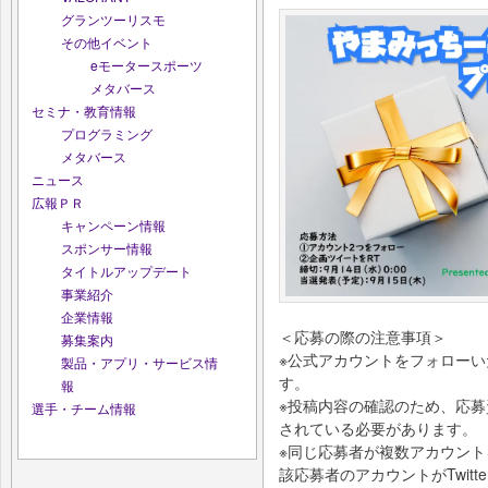
グランツーリスモ
その他イベント
eモータースポーツ
メタバース
セミナ・教育情報
プログラミング
メタバース
ニュース
広報ＰＲ
キャンペーン情報
スポンサー情報
タイトルアップデート
事業紹介
企業情報
＜応募の際の注意事項＞
募集案内
※公式アカウントをフォロー
製品・アプリ・サービス情
す。
報
※投稿内容の確認のため、応募資
選手・チーム情報
されている必要があります。
※同じ応募者が複数アカウン
該応募者のアカウントがTwit