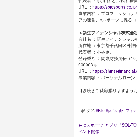
代表者 ：小川 裕之、小谷 雅
URL ：
https://sbiesports.co.jp/
事業内容 ：プロフェッショナ
アの運営、eスポーツに係る
＜新生フィナンシャル株式会
会社名 ：新生フィナンシャル
所在地 ：東京都千代田区外神田
代表者 ：小林 純一
登録番号 ：関東財務局長（10
000003号
URL ：
https://shinseifinancial.
事業内容 ：パーソナルローン
引き続きご愛顧賜りますよう
タグ:
SBI e-Sports
,
新生フィナ
,
←
eスポーツ アプリ『SOL-TOK
ベント開催！