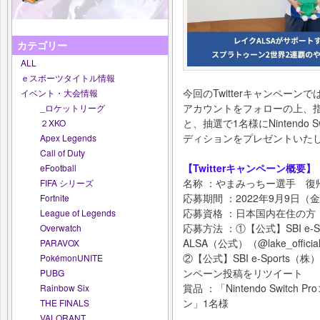
カテゴリー
ALL
ｅスポーツタイトル情報
今回のTwitterキャンペーンでは、S
イベント・大会情報
アカウントをフォローの上、
_ロケットリーグ
と、抽選で1名様にNintendo 
２XKO
ディションをプレゼントいた
Apex Legends
Call of Duty
【Twitterキャンペーン概要】
eFootball
名称 ：やまみっちー選手 復
FIFA シリーズ
応募期間 ：2022年9月9日（
Fortnite
応募資格 ：日本国内在住の方
League of Legends
応募方法 ：①【公式】SBI e-Sp
Overwatch
ALSA（公式）（@lake_offic
PARAVOX
②【公式】SBI e-Sports（
PokémonUNITE
ンペーン投稿をリツイート
PUBG
賞品 ：「Nintendo Swit
Rainbow Six
ン」1名様
THE FINALS
VALORANT