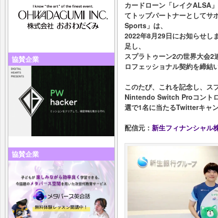
カードローン「レイクALSA
てトップパートナーとしてサポー
Sports」は、
2022年8月29日にお知ら
足し、
スプラトゥーン2の世界大会2
協賛企業
ロフェッショナル契約を締結
このたび、これを記念し、ス
Nintendo Switch P
選で1名に当たるTwitterキ
配信元：
新生フィナンシャル
協賛企業