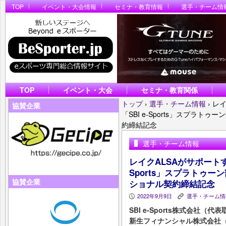
TOP
イベント・大会情報
セミナ・教育情報
選手・チーム情
TOP
イベント・大会
セミナ・教育関係
トップ
›
選手・チーム情報
›
レイ
協賛企業
「SBI e-Sports」スプラ
約締結記念
選手・チーム情報
レイクALSAがサポートす
Sports」スプラトゥ
協賛企業
ショナル契約締結記念
2022年9月9日
選手・チーム情
P
K
SBI e-Sports株式会社
新生フィナンシャル株式会社（