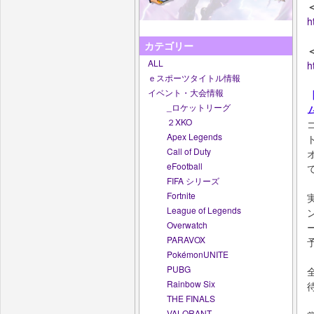
h
カテゴリー
ALL
h
ｅスポーツタイトル情報
イベント・大会情報
_ロケットリーグ
２XKO
Apex Legends
Call of Duty
eFootball
FIFA シリーズ
Fortnite
League of Legends
Overwatch
PARAVOX
PokémonUNITE
PUBG
Rainbow Six
THE FINALS
VALORANT