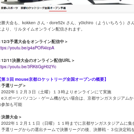
決勝大会も、kokken さん・dore52x さん、y0ichiro（よういちろう）さ
により、リルタイムオンライン配信されます。
＜12/3予選大会をオンライン配信中＞
ttps://youtu.be/g4aPOR4icpA
＜12/11決勝大会のオンライン配信URL＞
ttps://youtu.be/3RK6GgH02Yc
【第３回 mouse京都ロケットリーグ全国オープンの概要】
＜予選リーグ＞
2022年１２月３日（土曜）１３時よりオンラインにて実施
eスポーツパソコン・ゲーム機がない場合は、京都サンガスタジアムか
の参加も可能
＜決勝大会＞
2022年１２月１１日（日曜）１１時までに京都サンガスタジアムに集
予選リーグからの選出チームで決勝リーグの後、決勝戦・３位決定戦