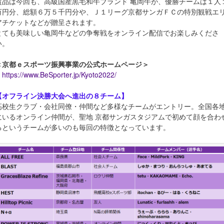
賞品は今回も、高級国産黒毛和牛ブランド 亀岡牛が、優勝チームは１人
万円分、総額６万５千円分や、Ｊ１リーグ京都サンガＦＣの特別観戦エ
アチケットなどが贈呈されます。
とても美味しい亀岡牛などの争奪戦をオンライン配信でお楽しみくださ
い。
＜京都ｅスポーツ振興事業の公式ホームページ＞
https://www.BeSporter.jp/Kyoto2022/
【オフライン決勝大会へ進出の８チーム】
高校生クラブ・会社同僚・仲間など多様なチームがエントリー。全国各
にいるオンライン仲間が、聖地 京都サンガスタジアムで初めて顔を合わ
るというチームが多いのも毎回の特徴となっています。