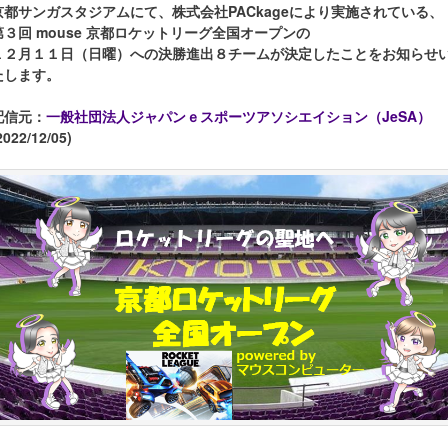
京都サンガスタジアムにて、株式会社PACkageにより実施されている、
第３回 mouse 京都ロケットリーグ全国オープンの
１２月１１日（日曜）への決勝進出８チームが決定したことをお知らせ
たします。
配信元：
一般社団法人ジャパンｅスポーツアソシエイション（JeSA）
2022/12/05)