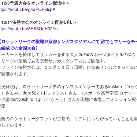
＜12/3予選大会をオンライン配信中＞
ttps://youtu.be/g4aPOR4icpA
＜12/11決勝大会のオンライン配信URL＞
ttps://youtu.be/3RK6GgH02Yc
【ロケットリーグの聖地＠京都サンガスタジアムにて 誰でもフリーなチ
ム編成での全国大会】
ゴーカートを操作してサッカーをする大人気のeスポーツタイトルのロケ
トリーグの聖地である京都サンガスタジアムにて開催中。
オフライン決勝大会は、１２月１１日（日曜）に京都サンガスタジアム
て開催されます。
実況解説は、ロケットリーグ界のインフルエンサーであるkokken（コッ
ン）さんや、dore52x（ドレックス）さん、eスポーツ高等学院 ロケット
ーグ講師のy0ichiro（よういちろう）さんが現地に来場してオンライン配
予定。
全国のロケットリーグファンが京都で、リアルにつながっていくことを
待しています。