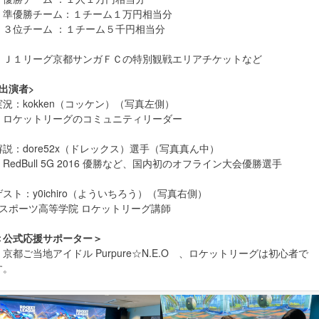
準優勝チーム：１チーム１万円相当分
３位チーム ：１チーム５千円相当分
・Ｊ１リーグ京都サンガＦＣの特別観戦エリアチケットなど
<出演者>
実況：kokken（コッケン）（写真左側）
ロケットリーグのコミュニティリーダー
解説：dore52x（ドレックス）選手（写真真ん中）
RedBull 5G 2016 優勝など、国内初のオフライン大会優勝選手
ゲスト：y0ichiro（よういちろう）（写真右側）
eスポーツ高等学院 ロケットリーグ講師
＜公式応援サポーター＞
京都ご当地アイドル Purpure☆N.E.O 、ロケットリーグは初心者で
す。