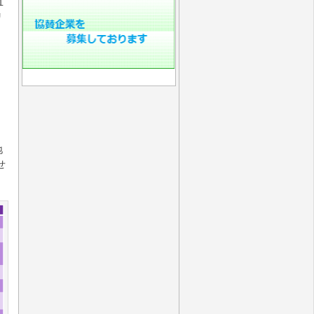
１
リ
地
せ