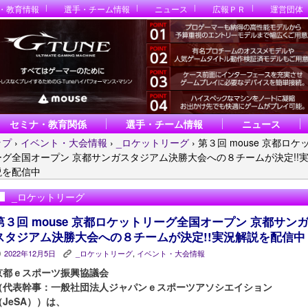
・教育情報
選手・チーム情報
ニュース
広報ＰＲ
運営団体
セミナ・教育関係
選手・チーム情報
ニュース
ップ
›
イベント・大会情報
›
_ロケットリーグ
›
第３回 mouse 京都ロケ
ーグ全国オープン 京都サンガスタジアム決勝大会への８チームが決定!!
説を配信中
_ロケットリーグ
第３回 mouse 京都ロケットリーグ全国オープン 京都サン
スタジアム決勝大会への８チームが決定!!実況解説を配信中
2022年12月5日
_ロケットリーグ
,
イベント・大会情報
P
K
京都ｅスポーツ振興協議会
（代表幹事：一般社団法人ジャパンｅスポーツアソシエイション
（JeSA））は、