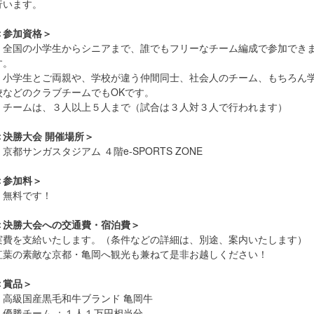
行います。
＜参加資格＞
全国の小学生からシニアまで、誰でもフリーなチーム編成で参加でき
す。
小学生とご両親や、学校が違う仲間同士、社会人のチーム、もちろん
校などのクラブチームでもOKです。
チームは、３人以上５人まで（試合は３人対３人で行われます）
＜決勝大会 開催場所＞
京都サンガスタジアム ４階e-SPORTS ZONE
＜参加料＞
無料です！
＜決勝大会への交通費・宿泊費＞
実費を支給いたします。（条件などの詳細は、別途、案内いたします）
紅葉の素敵な京都・亀岡へ観光も兼ねて是非お越しください！
＜賞品＞
・高級国産黒毛和牛ブランド 亀岡牛
優勝チーム ：１人１万円相当分