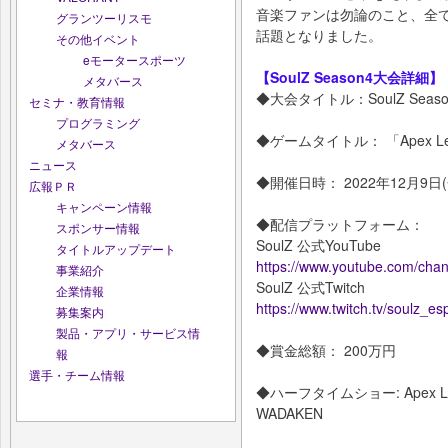
音楽ファンは勿論のこと、全て
グランツーリスモ
話題となりました。
その他イベント
eモータースポーツ
【SoulZ Season4大会詳細】
メタバース
◆大会タイトル：SoulZ Season4
セミナ・教育情報
プログラミング
◆ゲームタイトル： 「Apex Le
メタバース
ニュース
◆開催日時： 2022年12月9日
広報ＰＲ
キャンペーン情報
◆配信プラットフォーム：
スポンサー情報
SoulZ 公式YouTube
タイトルアップデート
https://www.youtube.com/c
事業紹介
SoulZ 公式Twitch
企業情報
https://www.twitch.tv/soulz_es
募集案内
製品・アプリ・サービス情
◆賞金総額： 200万円
報
選手・チーム情報
◆ハーフタイムショー: Apex Legend
WADAKEN