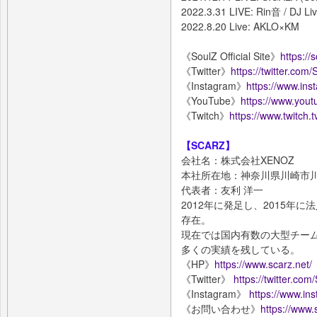
2022.3.31 LIVE: Rin音 / DJ Li
2022.8.20 Live: AKLO×KM
《SoulZ Official Site》
https://s
《Twitter》
https://twitter.com
《Instagram》
https://www.ins
《YouTube》
https://www.yout
《Twitch》
https://www.twitch.
【SCARZ】
会社名：株式会社XENOZ
本社所在地：神奈川県川崎市川崎
代表者：友利 洋一
2012年に発足し、2015年に
存在。
現在では国内有数の大型チーム
多くの実績を残している。
《HP》
https://www.scarz.net/
《Twitter》
https://twitter.co
《Instagram》
https://www.in
《お問い合わせ》
https://www.