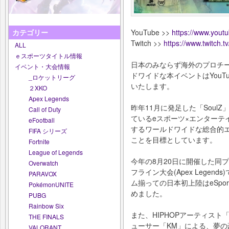
YouTube >>
https://www.youtu
カテゴリー
Twitch >>
https://www.twitch.t
ALL
ｅスポーツタイトル情報
日本のみならず海外のプロチ
イベント・大会情報
ドワイドな本イベントはYouTub
_ロケットリーグ
いたします。
２XKO
Apex Legends
昨年11月に発足した「Soul
Call of Duty
ているeスポーツ×エンターテ
eFootball
するワールドワイドな総合的
FIFA シリーズ
ことを目標としています。
Fortnite
League of Legends
今年の8月20日に開催した同
Overwatch
フライン大会(Apex Legend
PARAVOX
ム揃っての日本初上陸はeSpo
PokémonUNITE
めました。
PUBG
Rainbow Six
また、HIPHOPアーティスト
THE FINALS
ューサー「KM」による、夢
VALORANT