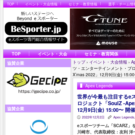
TOP
イベント・大会情報
セミナ・教育情報
選手・チーム情
TOP
イベント・大会
セミナ・教育関係
トップ
›
イベント・大会情報
›
A
協賛企業
ツ・エンターテインメント・プロジェクト「
X’mas 2022」12月9日(金) 15
Apex Legends
世界が今最も注目するe
ロジェクト「SoulZ -Apex L
協賛企業
12月9日(金) 15:00〜 
2022年12月2日
Apex Legends
P
K
eスポーツチーム「SCARZ」
川崎市、代表取締役：友利 洋