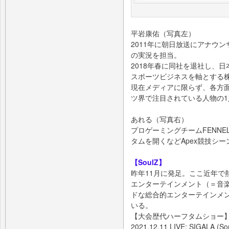
平岩康佑（写真左）
2011年に朝日放送にアナウ
の実況を担当。
2018年春に同社を退社し、
スポーツビジネスを軸とする株式
現在メディアに限らず、各方
ツ界で注目されている人物の1
あれる（写真右）
プロゲーミングチームFENNE
タムを開くなどApex競技シ
【SoulZ】
昨年11月に発足。ここ近年で
エンターテインメント（＝音
ドな総合的エンターテインメ
いる。
【大会歴代ハーフタムショー
2021.12.11 LIVE: SIGALA (Son