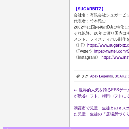
【SUGARBITZ】
会社名：有限会社シュガービ
代表者：竹本雅史
2002年に国内初のDJに特
それ以降、20年に渡り国内は
メント、フィスティバル制作
《HP》
https://www.sugarbitz.
《Twitter》
https://twitter.co
《Instagram》
https://www.in
タグ:
Apex Legends
,
SCARZ
,
,
←
世界的人気を誇るFPSゲーム「A
が渋谷ロフト、梅田ロフトに
朝霞市で児童・生徒とのｅス
た児童・生徒の「居場所づく