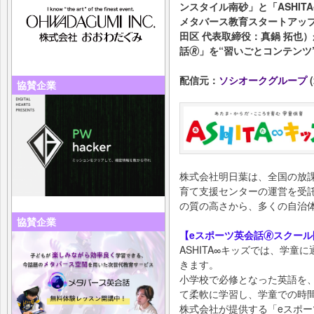
ンスタイル南砂」と「ASHI
メタバース教育スタートアッ
田区 代表取締役：真鍋 拓也
話🄬」を“習いごとコンテン
配信元：
ソシオークグループ
(
協賛企業
株式会社明日葉は、全国の放
育て支援センターの運営を受
の質の高さから、多くの自治
協賛企業
【eスポーツ英会話🄬スクー
ASHITA∞キッズでは、学
きます。
小学校で必修となった英語を
て柔軟に学習し、学童での時
株式会社が提供する「eスポー