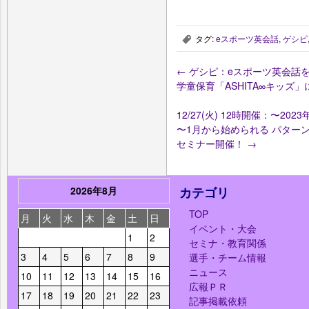
タグ:
eスポーツ英会話
,
ゲシピ
,
←
ゲシピ：eスポーツ英会話
学童保育「ASHITA∞キッズ
12/27(火) 12時開催：〜2
〜1月から始められる パター
セミナー開催！
→
2026年8月
カテゴリ
TOP
月
火
水
木
金
土
日
イベント・大会
1
2
セミナ・教育関係
3
4
5
6
7
8
9
選手・チーム情報
ニュース
10
11
12
13
14
15
16
広報ＰＲ
17
18
19
20
21
22
23
記事掲載依頼