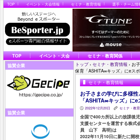
TOP
イベント・大会情報
セミナ・教育情報
選手・チーム情
TOP
イベント・大会
セミナ・教育関係
トップ
›
セミナ・教育情報
›
お
協賛企業
保育「ASHITA∞キッズ」にeス
セミナ・教育情報
お子さまの学びに多様性
「ASHITA∞キッズ」に
2022年12月20日
セミナ・教育
P
K
協賛企業
全国で400カ所以上の放課後
支援センターを運営する株式
員 山下 高明)は
2022年11月10日に新たに開