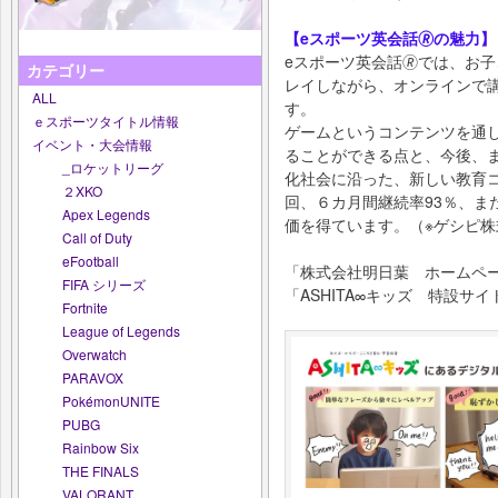
【eスポーツ英会話🄬の魅力】
eスポーツ英会話🄬では、お
カテゴリー
レイしながら、オンラインで
ALL
す。
ｅスポーツタイトル情報
ゲームというコンテンツを通
イベント・大会情報
ることができる点と、今後、
_ロケットリーグ
化社会に沿った、新しい教育コ
２XKO
回、６カ月間継続率93％、ま
Apex Legends
価を得ています。（※ゲシピ株
Call of Duty
eFootball
「株式会社明日葉 ホーム
FIFA シリーズ
「ASHITA∞キッズ 特設サ
Fortnite
League of Legends
Overwatch
PARAVOX
PokémonUNITE
PUBG
Rainbow Six
THE FINALS
VALORANT