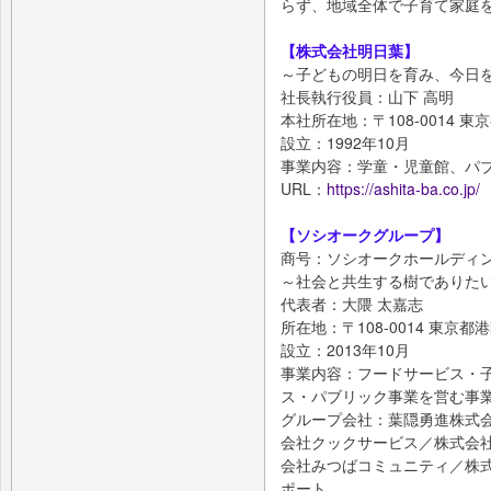
らず、地域全体で子育て家庭
【株式会社明日葉】
～子どもの明日を育み、今日
社長執行役員：山下 高明
本社所在地：〒108-0014 東
設立：1992年10月
事業内容：学童・児童館、パ
URL：
https://ashita-ba.co.jp/
【ソシオークグループ】
商号：ソシオークホールディ
～社会と共生する樹でありた
代表者：大隈 太嘉志
所在地：〒108-0014 東京都港
設立：2013年10月
事業内容：フードサービス・
ス・パブリック事業を営む事
グループ会社：葉隠勇進株式
会社クックサービス／株式会
会社みつばコミュニティ／株
ポート