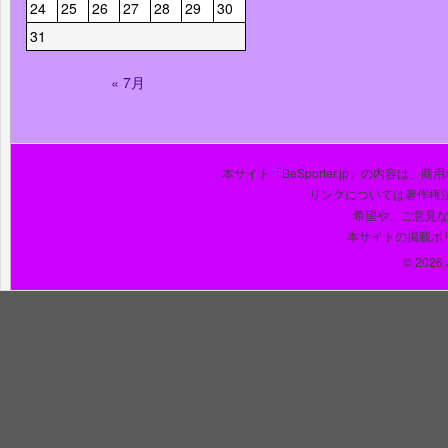
24
25
26
27
28
29
30
31
« 7月
本サイト「BeSporter.jp」の内容
リンクについては著作権
希望や、ご意見
本サイトの掲載ポ
© 2026 J