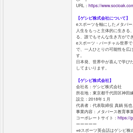
URL：
https://www.socioak.co
【ゲシピ株式会社について】
eスポーツを軸にしたメタバー
人生をもっと主体的に生きる
る、誰でもそんな生き方がで
eスポーツ・バーチャル世界
で、一人ひとりの可能性を広
す。
日本発、世界中が喜んで学び
してまいります。
【ゲシピ株式会社】
会社名：ゲシピ株式会社
所在地：東京都千代田区神田練
設立：2018年１月
代表者：代表取締役 真鍋 拓也
事業内容：メタバース教育事
コーポレートサイト：
https://
ーーーーー
※eスポーツ英会話はゲシピ株