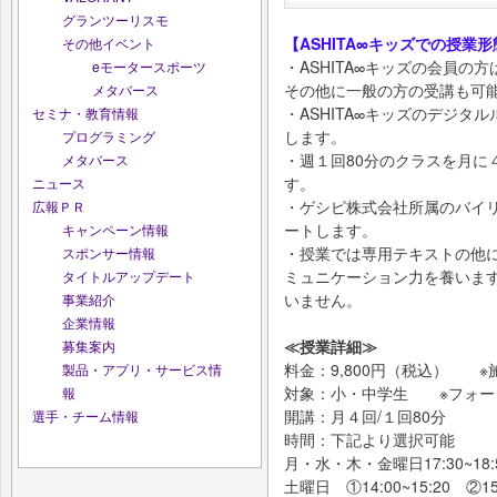
グランツーリスモ
【ASHITA∞キッズでの授業形
その他イベント
・ASHITA∞キッズの会員
eモータースポーツ
その他に一般の方の受講も可
メタバース
・ASHITA∞キッズのデジタ
セミナ・教育情報
します。
プログラミング
・週１回80分のクラスを月に
メタバース
す
ニュース
・ゲシピ株式会社所属のバイ
広報ＰＲ
ートします。
キャンペーン情報
・授業では専用テキストの他
スポンサー情報
ミュニケーション力を養いま
タイトルアップデート
いません。
事業紹介
企業情報
≪授業詳細≫
募集案内
料金：9,800円（税込） ※
製品・アプリ・サービス情
対象：小・中学生 ※フォー
報
開講：月４回/１回80分
選手・チーム情報
時間：下記より選択可能
月・水・木・金曜日17:30~18:
土曜日 ①14:00~15:20 ②15: