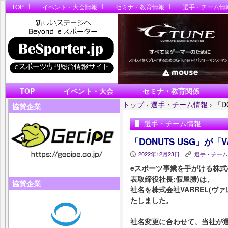
TOP
イベント・大会情報
セミナ・教育情報
選手・チーム情
TOP
イベント・大会
セミナ・教育関係
トップ
›
選手・チーム情報
›
「D
協賛企業
選手・チーム情報
「DONUTS USG」が「
2022年12月23日
選手・チーム
P
K
eスポーツ事業を手がける株式会
表取締役社長:假屋勝)は、
協賛企業
社名を株式会社VARREL(ヴァレル
たしました。
社名変更に合わせて、当社が運