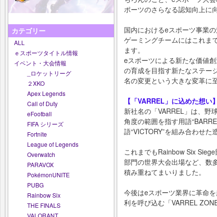
ポーツのさらなる認知向上に
国内におけるeスポーツ事業
カテゴリー
ゲーミングチームにはこれま
ALL
ます。
ｅスポーツタイトル情報
eスポーツによる新たな価値
イベント・大会情報
の育成を目指す新たなステー
_ロケットリーグ
名の変更という大きな変革に
２XKO
Apex Legends
【「VARREL」に込めた想い
Call of Duty
新社名の「VARREL」は、
eFootball
角度の範囲を指す用語“BARRE
FIFA シリーズ
語“VICTORY”を組み合わせ
Fortnite
League of Legends
これまでもRainbow Six S
Overwatch
部門の世界大会出場など、数
PARAVOX
積み重ねてまいりました。
PokémonUNITE
PUBG
今後はeスポーツ業界に革命
Rainbow Six
利を呼び込む「VARREL Z
THE FINALS
VALORANT