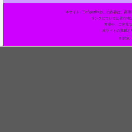
本サイト「BeSporter.jp」の内容
リンクについては著作権
希望や、ご意見
本サイトの掲載ポ
© 2026 J