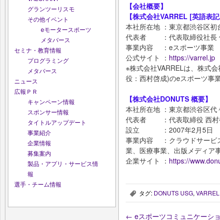
【会社概要】
グランツーリスモ
【株式会社VARREL [英語表記:VA
その他イベント
本社所在地 ：東京都渋谷区初台1
eモータースポーツ
代表者 ：代表取締役社長 
メタバース
事業内容 ：eスポーツ事業
セミナ・教育情報
公式サイト ：
https://varrel.jp
プログラミング
※株式会社VARRELは、株式
メタバース
役：西村啓成)のeスポーツ事
ニュース
広報ＰＲ
【株式会社DONUTS 概要】
キャンペーン情報
本社所在地 ：東京都渋谷区代々
スポンサー情報
代表者 ：代表取締役 西村
タイトルアップデート
設立 ：2007年2月5日
事業紹介
事業内容 ：クラウドサービ
企業情報
業、医療事業、出版メディア
募集案内
企業サイト ：
https://www.donu
製品・アプリ・サービス情
報
選手・チーム情報
タグ:
DONUTS USG
,
VARREL
,
←
eスポーツコミュニケーション