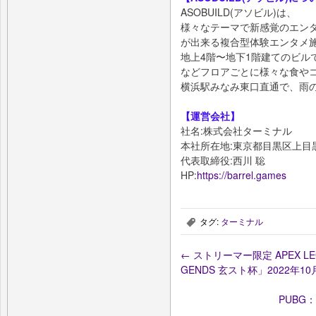
ASOBUILD(アソビル)は、
様々なテーマで新感覚のエン
が出来る複合型体験エンタメ
地上4階〜地下1階建てのビル
などフロアごとに様々な食や
横浜駅みなみ東口直通で、雨
【運営会社】
社名:株式会社ターミナル
本社所在地:東京都目黒区上目黒1-1
代表取締役:西川 聡
HP:
https://barrel.games
タグ:
ターミナル
,
←
ストリーマー限定 APEX LE
GENDS 玄スト杯」2022年1
PUBG