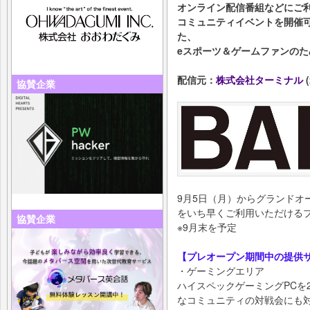
オンライン配信番組などにご
コミュニティイベントを開催
た、
eスポーツ＆ゲームファンのた
配信元：
株式会社ターミナル
(
協賛企業
9月5日（月）からグランドオ
をいち早くご利用いただける
協賛企業
※9月末を予定
【プレオープン期間中の提供
・ゲーミングエリア
ハイスペックゲーミングPCを
なコミュニティの対戦会にも