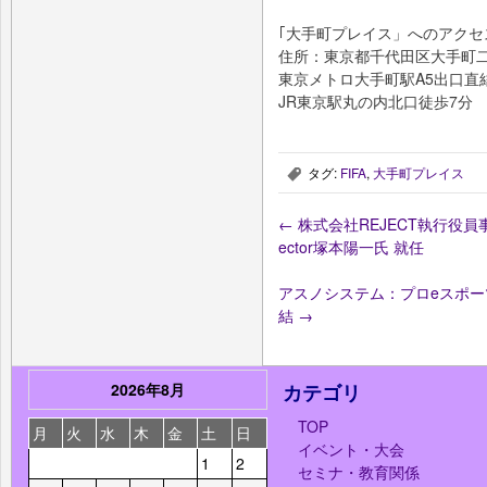
｢大手町プレイス」へのアクセ
住所：東京都千代田区大手町二
東京メトロ大手町駅A5出口直
JR東京駅丸の内北口徒歩7分
タグ:
FIFA
,
大手町プレイス
,
←
株式会社REJECT執行役員事業
ector塚本陽一氏 就任
アスノシステム：プロeスポー
結
→
2026年8月
カテゴリ
TOP
月
火
水
木
金
土
日
イベント・大会
1
2
セミナ・教育関係