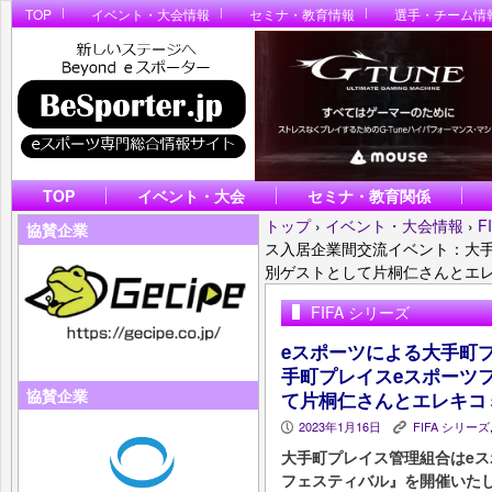
TOP
イベント・大会情報
セミナ・教育情報
選手・チーム情
TOP
イベント・大会
セミナ・教育関係
トップ
›
イベント・大会情報
›
F
協賛企業
ス入居企業間交流イベント：大手
別ゲストとして片桐仁さんとエレ
FIFA シリーズ
eスポーツによる大手町
手町プレイスeスポーツフ
協賛企業
て片桐仁さんとエレキコミ
2023年1月16日
FIFA シリーズ
P
K
大手町プレイス管理組合はeス
フェスティバル』を開催いた