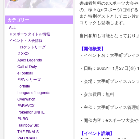
参加者無料のeスポーツ大会
の、様々なeスポーツに関す
また特別ゲストとしてエレ片
カテゴリー
コミックも登場します。
ALL
ｅスポーツタイトル情報
当日参加も可能となっており
イベント・大会情報
_ロケットリーグ
【開催概要】
２XKO
・イベント名：大手町プレイ
Apex Legends
Call of Duty
・日時：2023年 1月27日(金) 1
eFootball
FIFA シリーズ
・会場：大手町プレイスカン
Fortnite
League of Legends
・参加費用：無料
Overwatch
PARAVOX
・主催：大手町プレイス管理
PokémonUNITE
PUBG
・開催内容：eスポーツ大会
Rainbow Six
THE FINALS
【イベント詳細】
VALORANT