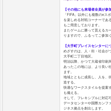
【その他にも来場者全員が参
「FIFA」以外にも複数のeス
を楽しめる対戦コーナーであるComm
もご用意しております。
またゲームに勝って貰えるカ
りますので、ふるってご参加
【大手町プレイスセンターに
めざすのは、⼈・街・社会がつ
⼤⼿町⼆丁⽬地区。
明治以降、かつて⼤蔵省印刷
あったこの地には、より良い
ます。
地域とともに成⻑し、⼈を、
造する。
快適なワークスタイルを提案す
も備える。
そして、フレキシブルに対応
データセンターや国際カンフ
ジネス拠点を創出します。