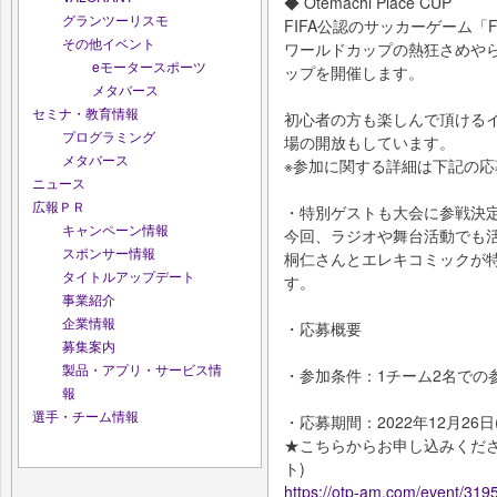
◆ Otemachi Place CUP
グランツーリスモ
FIFA公認のサッカーゲーム「
その他イベント
ワールドカップの熱狂さめや
eモータースポーツ
ップを開催します。
メタバース
セミナ・教育情報
初心者の方も楽しんで頂ける
プログラミング
場の開放もしています。
メタバース
※参加に関する詳細は下記の
ニュース
広報ＰＲ
・特別ゲストも大会に参戦決定!
キャンペーン情報
今回、ラジオや舞台活動でも
スポンサー情報
桐仁さんとエレキコミックが
タイトルアップデート
す。
事業紹介
企業情報
・応募概要
募集案内
製品・アプリ・サービス情
・参加条件：1チーム2名での
報
選手・チーム情報
・応募期間：2022年12月26日(
★こちらからお申し込みくださ
ト)
https://otp-am.com/event/319