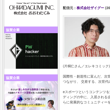
配信元：
株式会社ザイグー
(20
協賛企業
(片桐仁さん／エレキコミック)
国際性・創造性に富んだ、次
協賛企業
つながり、 交差する、次世代
eスポーツというコンテンツ
ディングの中に、入居される
らに発展的なコミュニティー