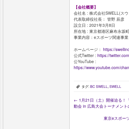
【会社概要】
会社名 : 株式会社SWELL(スウ
代表取締役社⻑： 管野 辰彦
設立日 : 2021年3月8日
所在地 : 東京都港区麻布永坂町
事業内容：eスポーツ関連事業
ホームページ：
https://swellin
公式Twitter :
https://twitter.
公YouTube :
https://www.youtube.com/c
タグ:
BC SWELL
,
SWELL
,
←
1月21日（土）開催迫る！「Nin
動会 in 広島大会トーナメン
東京eスポー