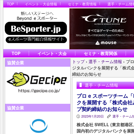
TOP
イベント・大会情報
セミナ・教育情報
選手・チーム情
TOP
イベント・大会
セミナ・教育関係
トップ
›
選手・チーム情報
›
プロ
協賛企業
ジタルバンクを展開する「株式
締結のお知らせ
選手・チーム情報
プロ e スポーツチーム「
クを展開する「株式会社
協賛企業
プ契約締結のお知らせ
2023年1月20日
選手・チーム
P
K
株式会社 SWELL (東京都港
国内初のデジタルバンクを展開