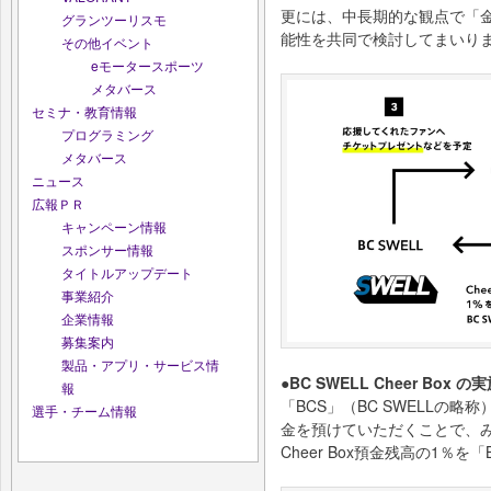
更には、中長期的な観点で「金
グランツーリスモ
能性を共同で検討してまいり
その他イベント
eモータースポーツ
メタバース
セミナ・教育情報
プログラミング
メタバース
ニュース
広報ＰＲ
キャンペーン情報
スポンサー情報
タイトルアップデート
事業紹介
企業情報
募集案内
製品・アプリ・サービス情
●BC SWELL Cheer Box 
報
「BCS」（BC SWELLの略称
選手・チーム情報
金を預けていただくことで、
Cheer Box預金残高の1％を