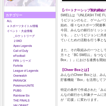
【パートナーシップ契約締結
SWELLは『UNLEASH TH
カテゴリー
うビジョンのもと、ゲームパフ
ALL
始め、様々なeスポーツ関連
ｅスポーツタイトル情報
今回、みんなの銀行がミッシ
イベント・大会情報
りを。」というビジョンに共
_ロケットリーグ
ていくための活動を行う事と
２XKO
Apex Legends
また、その取組みの一つとし
Call of Duty
方々と「BC SWELL」をつなぐ
eFootball
Box」）』における連携を開
FIFA シリーズ
Fortnite
【Cheer Boxとは】
League of Legends
みんなのCheer Boxとは
Overwatch
貯蓄機能「Box」を活用して
PARAVOX
PokémonUNITE
特定の条件で作成された「みんな
PUBG
んなの銀行から対象チームに
Rainbow Six
が「応援」に変わります。
THE FINALS
VALORANT