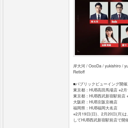
岸大河 / OooDa / yukishiro 
Retloff
■パブリックビューイング開催
東京都：HUB高田馬場店 ※2月1
東京都：HUB西武新宿駅前店 ※2
大阪府：HUB京阪京橋店
福岡県：HUB福岡大名店
※2月19日(日)、2月20日(
してHUB西武新宿駅前店で開