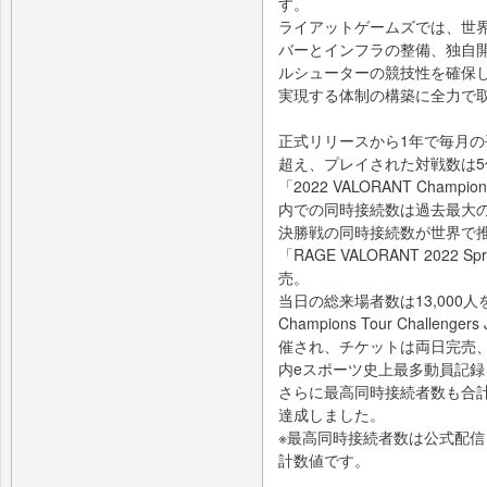
す。
ライアットゲームズでは、世
バーとインフラの整備、独自
ルシューターの競技性を確保し
実現する体制の構築に全力で
正式リリースから1年で毎月の
超え、プレイされた対戦数は5
「2022 VALORANT Champ
内での同時接続数は過去最大の
決勝戦の同時接続数が世界で推
「RAGE VALORANT 202
売。
当日の総来場者数は13,000人を
Champions Tour Chall
催され、チケットは両日完売、
内eスポーツ史上最多動員記
さらに最高同時接続者数も合計5
達成しました。
※最高同時接続者数は公式配信（Y
計数値です。