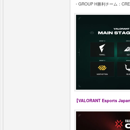
・GROUP H勝利チーム：CREST
【VALORANT Esports Japan