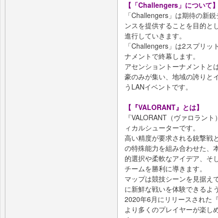
【「Challengers」について
「Challengers」は期待
ンスを提供することを目的とし
進行していきます。
「Challengers」は2ス
ナメントで終幕します。
アセンショントーナメントとは、2
豪のみが集い、地域の誇りと
うLANイベントです。
【『VALORANT』とは】
『VALORANT（ヴァロラン
ィカルシューターです。
高い精度が要求される銃撃戦
の特殊能力を組み合わせた、
的選択や柔軟なアイデア、そ
チームを勝利に導きます。
マップは競技シーンを見据え
に新鮮な戦いを体験できるよ
2020年6月にリリースされた
より多くのプレイヤーが楽し