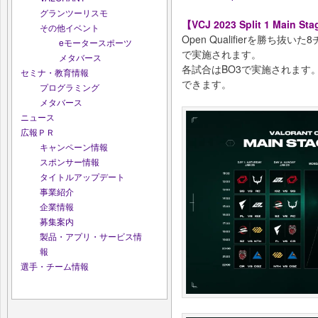
グランツーリスモ
【VCJ 2023 Split 1 Main 
その他イベント
Open Qualifierを勝
eモータースポーツ
で実施されます。
メタバース
各試合はBO3で実施されます。
セミナ・教育情報
できます。
プログラミング
メタバース
ニュース
広報ＰＲ
キャンペーン情報
スポンサー情報
タイトルアップデート
事業紹介
企業情報
募集案内
製品・アプリ・サービス情
報
選手・チーム情報