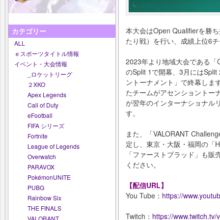
本大会はOpen Qualifi
カテゴリー
たり戦）を行い、成績上位6チーム
ALL
ｅスポーツタイトル情報
2023年より地域大会である「Ch
イベント・大会情報
のSplit 1で開幕、3月にはS
_ロケットリーグ
ントーナメント」で終幕します。年
２XKO
たチームがアセンショントー
Apex Legends
が翌年のインターナショナル
Call of Duty
す。
eFootball
FIFA シリーズ
また、「VALORANT Chall
Fortnite
定し、東京・大阪・福岡の「H
League of Legends
「ファーストブラッド」も販
Overwatch
ください。
PARAVOX
PokémonUNITE
【配信URL】
PUBG
You Tube：
https://www.yout
Rainbow Six
THE FINALS
Twitch：
https://www.twitch.tv/
VALORANT