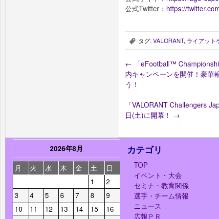
公式Twitter：
https://twitter.
タグ:
VALORANT
,
ライアット
,
←
「eFootball™ Champio
内キャンペーンを開催！豪華
う！
「VALORANT Challengers Jap
日(土)に開幕！
→
2026年8月
カテゴリ
TOP
月
火
水
木
金
土
日
イベント・大会
1
2
セミナ・教育関係
3
4
5
6
7
8
9
選手・チーム情報
ニュース
10
11
12
13
14
15
16
広報ＰＲ