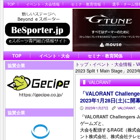
TOP
イベント・大会情報
セミナ・教育情報
選手・チーム情
TOP
イベント・大会
セミナ・教育関係
トップ
›
イベント・大会情報
›
V
協賛企業
2023 Split 1 Main Stage」
VALORANT
「VALORANT Challengers
2023年1月28日(土)に開
2023年1月27日
VALORANT
,
P
K
協賛企業
「VALORANT Challenge
ゲームズと、
大会を配信するRAGE（株式会
ント株式会社、株式会社テレ