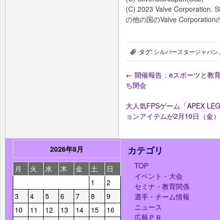
(C) 2023 Valve Corpor
の他の国のValve Corpora
タグ:
シルバースタージャパン
,
←
開催報告：eスポーツと教育
ち閉会
大人気FPSゲーム「APEX LE
ョンアイテムが2月10日（金
2026年8月
カテゴリ
TOP
月
火
水
木
金
土
日
イベント・大会
1
2
セミナ・教育関係
3
4
5
6
7
8
9
選手・チーム情報
ニュース
10
11
12
13
14
15
16
広報ＰＲ