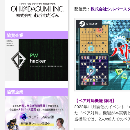
配信元：
株式会社シルバース
協賛企業
協賛企業
【ペア対局機能 詳細】
2022年11月開催のイベント「AI
た『ペア対局』機能が本実装
当機能では、2人vs2人での