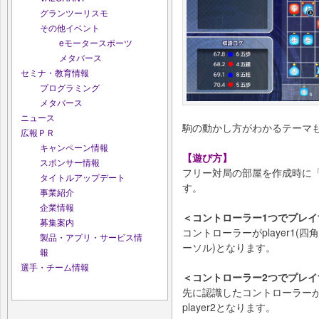
グランツーリスモ
その他イベント
eモータースポーツ
メタバース
セミナ・教育情報
プログラミング
メタバース
ニュース
駒の動かし方がわかるテーマ
広報ＰＲ
キャンペーン情報
【遊び方】
スポンサー情報
フリー対局の部屋を作成時に
タイトルアップデート
す。
事業紹介
企業情報
＜コントローラー1つでプレイ
募集案内
コントローラーがplayer1(四
製品・アプリ・サービス情
ーソル)となります。
報
選手・チーム情報
＜コントローラー2つでプレイ
先に認識したコントローラーがp
player2となります。