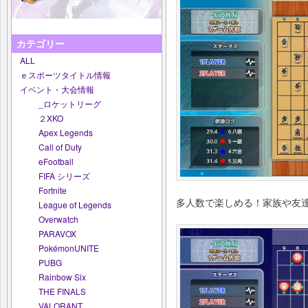
カテゴリー
ALL
ｅスポーツタイトル情報
イベント・大会情報
_ロケットリーグ
２XKO
Apex Legends
Call of Duty
eFootball
FIFA シリーズ
Fortnite
多人数で楽しめる！家族や友
League of Legends
Overwatch
PARAVOX
PokémonUNITE
PUBG
Rainbow Six
THE FINALS
VALORANT