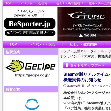
TOP
イベント・大会情報
セミナ・教育情報
選手・チーム情
TOP
イベント・大会
セミナ・教育関係
トップ
›
広報ＰＲ
›
タイトルア
協賛企業
オンライン「ペア対局」機能実
タイトルアップデート
Steam®版リアルタイ
機能実装のお知らせ
2023年2月1日
タイトルアップ
P
K
協賛企業
株式会社シルバースタージャ
本成辰）は、
2023年2月1日 Steam®
「ペア対局」機能を実装しま