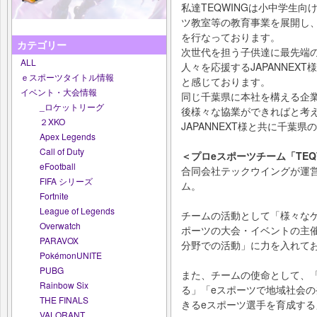
私達TEQWINGは小中学生
ツ教室等の教育事業を展開し、
を行なっております。
カテゴリー
次世代を担う子供達に最先端
ALL
人々を応援するJAPANNEX
ｅスポーツタイトル情報
と感じております。
イベント・大会情報
同じ千葉県に本社を構える企
_ロケットリーグ
後様々な協業ができればと考
２XKO
JAPANNEXT様と共に千葉
Apex Legends
Call of Duty
＜プロeスポーツチーム「TEQ
eFootball
合同会社テックウイングが運
FIFA シリーズ
ム。
Fortnite
League of Legends
チームの活動として「様々な
Overwatch
ポーツの大会・イベントの主
PARAVOX
分野での活動」に力を入れて
PokémonUNITE
PUBG
また、チームの使命として、
Rainbow Six
る」「eスポーツで地域社会
THE FINALS
きるeスポーツ選手を育成す
VALORANT