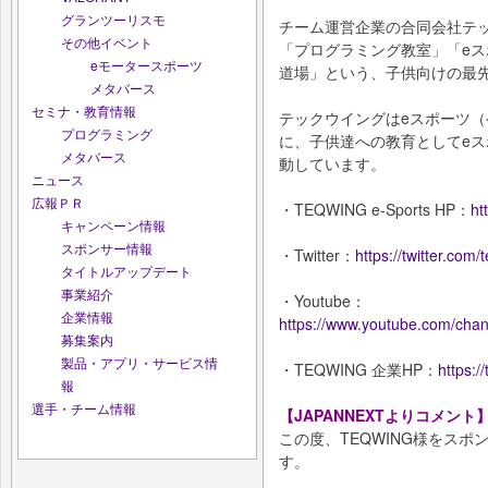
グランツーリスモ
チーム運営企業の合同会社テ
その他イベント
「プログラミング教室」「eス
eモータースポーツ
道場」という、子供向けの最
メタバース
セミナ・教育情報
テックウイングはeスポーツ
プログラミング
に、子供達への教育としてe
メタバース
動しています。
ニュース
広報ＰＲ
・TEQWING e-Sports HP：
ht
キャンペーン情報
スポンサー情報
・Twitter：
https://twitter.com/
タイトルアップデート
事業紹介
・Youtube：
企業情報
https://www.youtube.com/ch
募集案内
製品・アプリ・サービス情
・TEQWING 企業HP：
https:/
報
選手・チーム情報
【JAPANNEXTよりコメント
この度、TEQWING様をス
す。