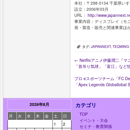
本社：〒298-0134 千葉県いす
設立：2006年03月
URL：
http://www.japannext.n
事業内容：ディスプレイ（モ
発・製造・販売と関連事業ほ
タグ:
JAPANNEXT
,
TEQWING e
,
←
Netflixアニメ伊藤潤二
「首吊り気球」「富江」など
プロ eスポーツチーム「FC D
「Apex Legends Globallobal 
2026年8月
カテゴリ
TOP
月
火
水
木
金
土
日
イベント・大会
1
2
セミナ・教育関係