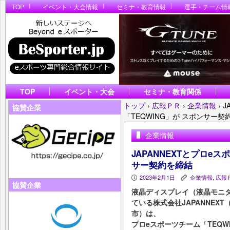
TOP
イベント・大会情報
セミナ・教育情報
選手・チーム情
TOP
イベント・大会
セミナ・教育関係
トップ
›
広報ＰＲ
›
企業情報
›
J
協賛企業
「TEQWING」が スポンサー契
企業情報
JAPANNEXTとプロeス
サー契約を締結
2023年2月1日
企業情報
,
広報
P
K
協賛企業
液晶ディスプレイ（液晶モニ
ている株式会社JAPANNE
市）は、
プロeスポーツチーム「TEQ