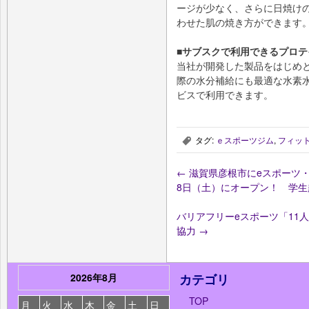
ージが少なく、さらに日焼け
わせた肌の焼き方ができます
■サブスクで利用できるプロ
当社が開発した製品をはじめ
際の水分補給にも最適な水素
ビスで利用できます。
タグ:
ｅスポーツジム
,
フィッ
,
←
滋賀県彦根市にeスポーツ・コ
8日（土）にオープン！ 学
バリアフリーeスポーツ「11
協力
→
2026年8月
カテゴリ
TOP
月
火
水
木
金
土
日