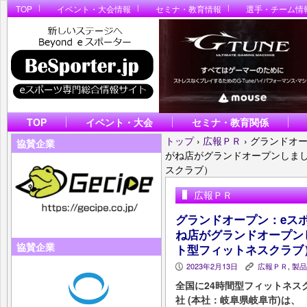
TOP
イベント・大会情報
セミナ・教育情報
選手・チーム情
TOP
イベント・大会
セミナ・教育関係
トップ
›
広報ＰＲ
›
グランドオー
協賛企業
がね店がグランドオープンしまし
スクラブ）
広報ＰＲ
グランドオープン：eスポー
ね店がグランドオープン
協賛企業
ト型フィットネスクラブ
2023年2月13日
広報ＰＲ
,
製品
P
K
全国に24時間型フィットネス
社 (本社：岐阜県岐阜市)は、