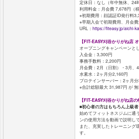
定休日：なし（年中無休、24
利用料金：月会費 7,678円（
※初期費用：顔認証ID発行料3,
※早期入会で初期費用、月会
URL：
https://fiteasy.jp/aichi-
【FIT-EASY刈谷かりがね店
オープニングキャンペーンと
入会金：3,300円
事務手数料：2,200円
月会費：2月（日割）・3月、4月
水素水：2ヶ月分2,160円
プロテインサーバー：2ヶ月分3,
※合計総額最大 31,987円 が 
【FIT-EASY刈谷かりがね店
■初心者の方はもちろん上級
始めてフィットネスジムに通
ンの使用方法を動画で説明し
また、充実したトレーニング
す。