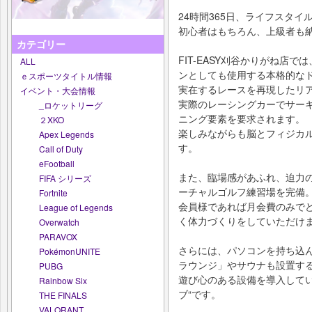
24時間365日、ライフスタ
初心者はもちろん、上級者も
カテゴリー
FIT-EASY刈谷かりがね店
ALL
ンとしても使用する本格的な
ｅスポーツタイトル情報
実在するレースを再現したリ
イベント・大会情報
実際のレーシングカーでサー
_ロケットリーグ
ニング要素を要求されます。
２XKO
楽しみながらも脳とフィジカ
Apex Legends
す。
Call of Duty
eFootball
また、臨場感があふれ、迫力
FIFA シリーズ
ーチャルゴルフ練習場を完備
Fortnite
会員様であれば月会費のみで
League of Legends
く体力づくりをしていただけ
Overwatch
PARAVOX
さらには、パソコンを持ち込ん
PokémonUNITE
ラウンジ」やサウナも設置す
PUBG
遊び心のある設備を導入してい
Rainbow Six
ブ“です。
THE FINALS
VALORANT