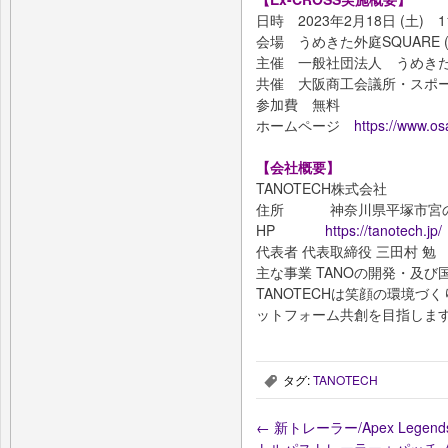
日時 2023年2月18日 (土) 11
会場 うめきた外庭SQUARE 
主催 一般社団法人 うめき
共催 大阪商工会議所・スポーツ
参加費 無料
ホームページ
https://www.osa
【会社概要】
TANOTECH株式会社
住所 神奈川県平塚市宮の前1
HP
https://tanotech.jp/
代表者 代表取締役 三⽥村 勉
主な事業 TANOの開発・及び
TANOTECHは笑顔の環境
ットフォーム共創を⽬指しま
タグ:
TANOTECH
,
←
新トレーラー/Apex Legen
トルパストレーラー＋パッチ