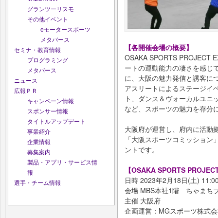
グランツーリスモ
その他イベント
eモータースポーツ
メタバース
【各開催会場の概要】
セミナ・教育情報
OSAKA SPORTS PROJ
プログラミング
ートの運動能力の凄さを感じ
メタバース
に、大阪の魅力発信と誘客に
ニュース
アスリートによるステージイ
広報ＰＲ
ト、ダンス＆ヴォーカルユニ
キャンペーン情報
など、スポーツの魅力を存分
スポンサー情報
タイトルアップデート
大阪府が運営し、府内に活動拠
事業紹介
「大阪スポーツコミッション
企業情報
ントです。
募集案内
製品・アプリ・サービス情
【OSAKA SPORTS PROJE
報
日時 2023年2月18日(土) 11:0
選手・チーム情報
会場 MBS本社1階 ちゃまちプ
主催 大阪府
企画運営：MGスポーツ株式会