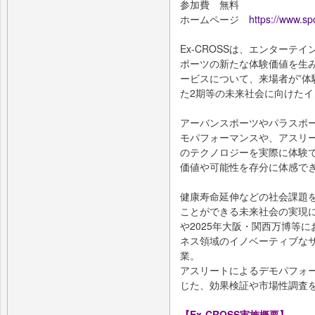
参加費 無料
ホームページ
https://www.sp
Ex-CROSSは、エンター
ポーツの新たな体験価値を生
ービスについて、来場者が”体
た2期等の未来社会に向けた
アーバンスポーツやパラスポ
モパフォーマンスや、アスリ
のテクノロジーを実際に体験
価値や可能性を存分に体感で
健康寿命延伸などの社会課題を解決
ことができる未来社会の実現
や2025年大阪・関西万博等
ネス領域のイノベーティブな
業。
アスリートによるデモパフォ
じた、効果検証や市場性調査
【Ex-CROSS実施概要】