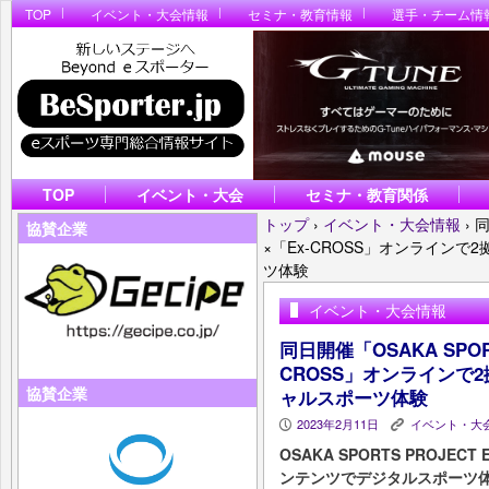
TOP
イベント・大会情報
セミナ・教育情報
選手・チーム情
TOP
イベント・大会
セミナ・教育関係
トップ
›
イベント・大会情報
›
同
協賛企業
×「Ex-CROSS」オンライン
ツ体験
イベント・大会情報
同日開催「OSAKA SPORT
CROSS」オンラインで
協賛企業
ャルスポーツ体験
2023年2月11日
イベント・大
P
K
OSAKA SPORTS PROJECT
ンテンツでデジタルスポーツ