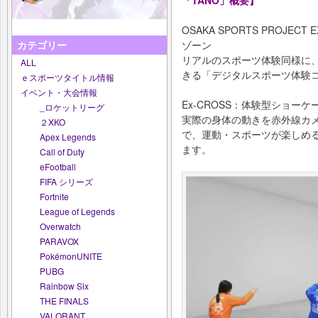
「TANO」概要】
OSAKA SPORTS PROJ
カテゴリー
ゾーン
リアルのスポーツ体験同様に
ALL
きる「デジタルスポーツ体験コ
ｅスポーツタイトル情報
イベント・大会情報
Ex-CROSS：体験型ショーケース Sp
_ロケットリーグ
実際の身体の動きを赤外線カ
２XKO
で、運動・スポーツが楽しめる
Apex Legends
ます。
Call of Duty
eFootball
FIFA シリーズ
Fortnite
League of Legends
Overwatch
PARAVOX
PokémonUNITE
PUBG
Rainbow Six
THE FINALS
VALORANT