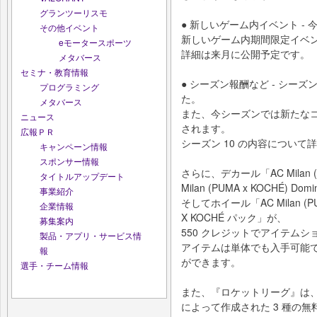
グランツーリスモ
● 新しいゲーム内イベント ‐
その他イベント
新しいゲーム内期間限定イベ
eモータースポーツ
詳細は来月に公開予定です。
メタバース
セミナ・教育情報
● シーズン報酬など ‐ シー
プログラミング
た。
メタバース
また、今シーズンでは新たな
ニュース
されます。
広報ＰＲ
シーズン 10 の内容につい
キャンペーン情報
スポンサー情報
さらに、デカール「AC Milan (
タイトルアップデート
Milan (PUMA x KOCHÉ) Dom
事業紹介
そしてホイール「AC Milan (PU
企業情報
X KOCHÉ パック」が、
募集案内
550 クレジットでアイテム
製品・アプリ・サービス情
アイテムは単体でも入手可能で、
報
ができます。
選手・チーム情報
また、『ロケットリーグ』は、Ps
によって作成された 3 種の