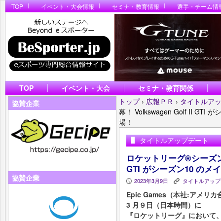
TOP
イベント・大会情報
セミナ・教育情報
選手・チーム情
TOP
イベント・大会
セミナ・教育関係
トップ
›
広報ＰＲ
›
タイトルア
協賛企業
幕！ Volkswagen Golf II GT
場！
タイトルアップデート
ロケットリーグ®シーズン 10 
GTI がシーズン10 のメイ
協賛企業
2023年3月9日
タイトルアップ
P
K
Epic Games（本社:アメリカ合
3 月９日（日本時間）に
『ロケットリーグ』において、