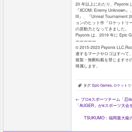
20 年以上にわたり、Psyonix は『
『XCOM: Enemy Unknown』、『
III』、『Unreal Tourn
ョンのヒット作『ロケットリ
の原動力となってきました。
Psyonix は、2019 年に E
ーーーーー
© 2015‐2023 Psyonix LLC
連するマークやロゴはすべて、Ps
複製・無断転載を禁じますそ
帰属します。
タグ:
Epic Games
,
ロケットリ
,
←
プロeスポーツチーム「忍is
「AUGER」がeスポーツ大会
TSUKUMO：福岡最大