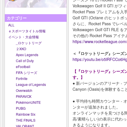
Volkswagen Golf II G
Rocket Pass プレミアムを
Golf GTI (Octane の
カテゴリー
さらに、Rocket Pass 
ALL
Volkswagen Golf GTI
ｅスポーツタイトル情報
その他の Rocket Pass 
イベント・大会情報
https://www.rocketleague.com
_ロケットリーグ
２XKO
＜『ロケットリーグ』シーズン
Apex Legends
https://youtu.be/o5lRFCCo6H
Call of Duty
eFootball
【『ロケットリーグ』シーズン
FIFA シリーズ
す。】
Fortnite
● 新バージョンのアリーナ ‐ 
League of Legends
Canyon (Oasis)を体験す
Overwatch
PARAVOX
● 平均待ち時間カウンター ‐
PokémonUNITE
ンターが追加されました。
PUBG
オンラインマッチを見つける間
Rainbow Six
高/素晴らしい)の表示に代わ
THE FINALS
きるようになります。
VALORANT