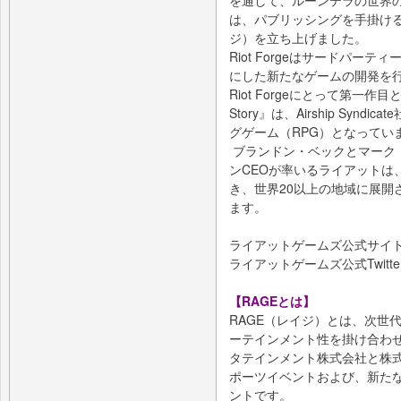
を通して、ルーンテラの世界
は、パブリッシングを手掛ける系
ジ）を立ち上げました。
Riot Forgeはサードパー
にした新たなゲームの開発を
Riot Forgeにとって第一作目となる『
Story』は、Airship Sy
グゲーム（RPG）となってい
ブランドン・ベックとマーク
ンCEOが率いるライアットは
き、世界20以上の地域に展開
ます。
ライアットゲームズ公式サイ
ライアットゲームズ公式Twitte
【RAGEとは】
RAGE（レイジ）とは、次世
ーテインメント性を掛け合わせ
タテインメント株式会社と株式
ポーツイベントおよび、新た
ントです。