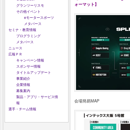
ォーマット】
グランツーリスモ
その他イベント
eモータースポーツ
メタバース
セミナ・教育情報
プログラミング
メタバース
ニュース
広報ＰＲ
キャンペーン情報
スポンサー情報
タイトルアップデート
事業紹介
企業情報
募集案内
製品・アプリ・サービス情
会場簡易MAP
報
選手・チーム情報