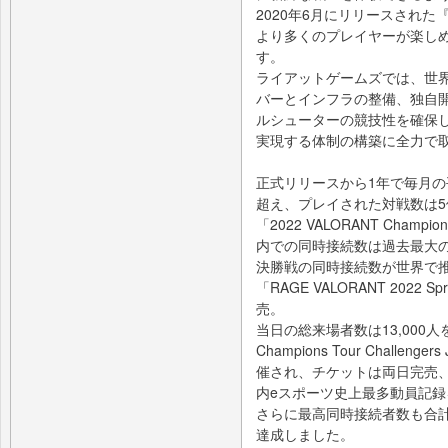
2020年6月にリリースされた
より多くのプレイヤーが楽し
す。
ライアットゲームズでは、世
バーとインフラの整備、独自
ルシューターの競技性を確保し
実現する体制の構築に全力で
正式リリースから1年で毎月の
超え、プレイされた対戦数は5
「2022 VALORANT Champ
内での同時接続数は過去最大の
決勝戦の同時接続数が世界で推
「RAGE VALORANT 202
売。
当日の総来場者数は13,000人を
Champions Tour Chall
催され、チケットは両日完売、
内eスポーツ史上最多動員記
さらに最高同時接続者数も合計5
達成しました。