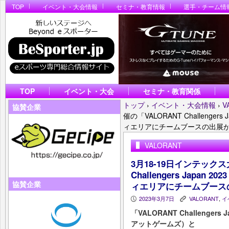
TOP
イベント・大会情報
セミナ・教育情報
選手・チーム情
TOP
イベント・大会
セミナ・教育関係
トップ
›
イベント・大会情報
›
V
協賛企業
催の「VALORANT Challengers Ja
ィエリアにチームブースの出展
VALORANT
3月18-19日インテックス
Challengers Japan 202
協賛企業
ィエリアにチームブース
2023年3月7日
VALORANT
,
イ
P
K
「VALORANT Challengers
アットゲームズ）と