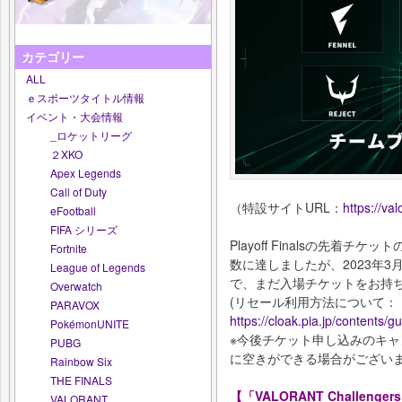
カテゴリー
ALL
ｅスポーツタイトル情報
イベント・大会情報
_ロケットリーグ
２XKO
Apex Legends
Call of Duty
（特設サイトURL：
https://va
eFootball
FIFA シリーズ
Playoff Finalsの先着
Fortnite
数に達しましたが、2023年3
League of Legends
で、まだ入場チケットをお持
Overwatch
(リセール利用方法について：
PARAVOX
https://cloak.pia.jp/contents/g
PokémonUNITE
※今後チケット申し込みのキ
PUBG
に空きができる場合がござい
Rainbow Six
THE FINALS
【「VALORANT Challengers Ja
VALORANT