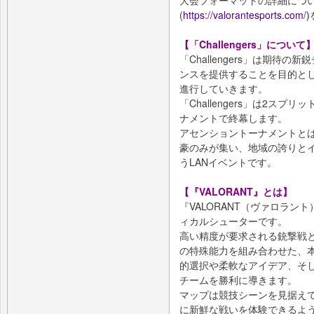
大会フォーマットの詳細につ
(
https://valorantesports.com/)
【「Challengers」について
「Challengers」は期待
ンスを提供することを目的とし
進行していきます。
「Challengers」は2ス
ナメントで終幕します。
アセンショントーナメントとは、2
豪のみが集い、地域の誇りと
うLANイベントです。
【『VALORANT』とは】
『VALORANT（ヴァロラン
ィカルシューターです。
高い精度が要求される銃撃戦
の特殊能力を組み合わせた、
的選択や柔軟なアイデア、そ
チームを勝利に導きます。
マップは競技シーンを見据え
に新鮮な戦いを体験できるよ